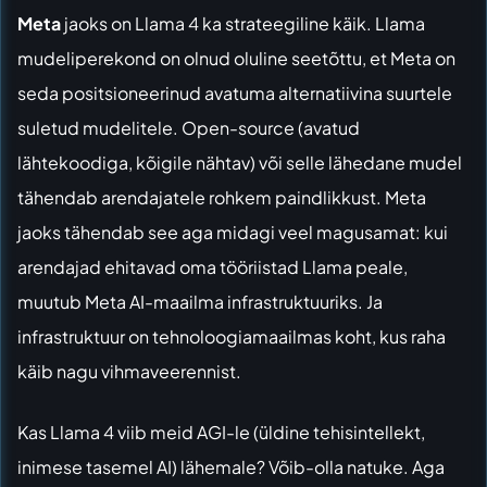
Meta
jaoks on Llama 4 ka strateegiline käik. Llama
mudeliperekond on olnud oluline seetõttu, et Meta on
seda positsioneerinud avatuma alternatiivina suurtele
suletud mudelitele. Open-source (avatud
lähtekoodiga, kõigile nähtav) või selle lähedane mudel
tähendab arendajatele rohkem paindlikkust. Meta
jaoks tähendab see aga midagi veel magusamat: kui
arendajad ehitavad oma tööriistad Llama peale,
muutub Meta AI-maailma infrastruktuuriks. Ja
infrastruktuur on tehnoloogiamaailmas koht, kus raha
käib nagu vihmaveerennist.
Kas Llama 4 viib meid AGI-le (üldine tehisintellekt,
inimese tasemel AI) lähemale? Võib-olla natuke. Aga