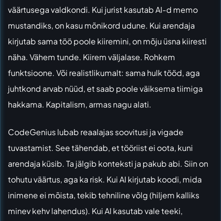
väärtusega valdkondi. Kui jurist kasutab AI-d memo
mustandiks, on kasu mõnikord udune. Kui arendaja
kirjutab sama töö poole kiiremini, on mõju üsna kiiresti
näha. Vähem tunde. Kiirem väljalase. Rohkem
funktsioone. Või realistlikumalt: sama hulk tööd, aga
juhtkond arvab nüüd, et saab poole väiksema tiimiga
hakkama. Kapitalism, armas nagu alati.
CodeGenius lubab reaalajas soovitusi ja vigade
tuvastamist. See tähendab, et tööriist ei oota, kuni
arendaja küsib. Ta jälgib konteksti ja pakub abi. Siin on
tohutu väärtus, aga ka risk. Kui AI kirjutab koodi, mida
inimene ei mõista, tekib tehniline võlg (hiljem kalliks
minev kehv lahendus). Kui AI kasutab vale teeki,