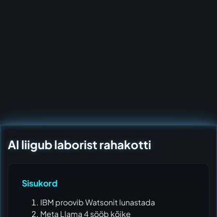
AI liigub laborist rahakotti
Sisukord
IBM proovib Watsonit lunastada
Meta Llama 4 sööb kõike