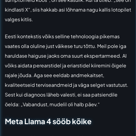
kindlasti X“, siis hakkab asi lõhnama nagu kallis lotopilet
valges kitlis.
Eesti kontekstis võiks selline tehnoloogia pikemas
vaates olla oluline just väikese turu tõttu. Meil pole iga
haruldase haiguse jaoks oma suurt ekspertarmeed. AI
võiks aidata perearstidel ja eriarstidel kiiremini õigele
rajale jõuda. Aga see eeldab andmekaitset,
kvaliteetseid terviseandmeid ja väga selget vastutust.
Sest kui diagnoos läheb valesti, ei saa patsiendile
öelda: „Vabandust, mudelil oli halb päev.“
Meta Llama 4 sööb kõike