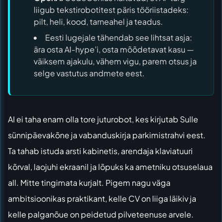
liigub tekstirobotitest päris tööriistadeks:
pilt, heli, kood, tarneahel ja teadus.
Eesti lugejale tähendab see lihtsat asja:
ära osta AI-hype’i, osta mõõdetavat kasu —
väiksem ajakulu, vähem vigu, parem otsus ja
selge vastutus andmete eest.
AI ei taha enam olla tore juturobot, kes kirjutab Sulle
sünnipäevakõne ja vabanduskirja parkimistrahvi eest.
Ta tahab istuda arsti kabinetis, arendaja klaviatuuri
kõrval, laojuhi ekraanil ja lõpuks ka ametniku otsuselaua
all. Mitte tingimata kurjalt. Pigem nagu väga
ambitsioonikas praktikant, kelle CV on liiga läikiv ja
kelle palganõue on peidetud pilveteenuse arvele.