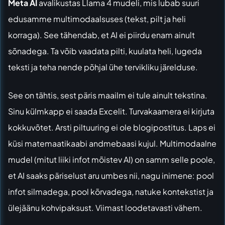
Meta AI
avalikustas Llama 4 mudeli, mis lubab suuri
edusamme multimodaalsuses (tekst, pilt ja heli
korraga). See tähendab, et AI ei piirdu enam ainult
sõnadega. Ta võib vaadata pilti, kuulata heli, lugeda
teksti ja teha nende põhjal ühe tervikliku järelduse.
See on tähtis, sest päris maailm ei tule ainult tekstina.
Sinu külmkapp ei saada Excelit. Turvakaamera ei kirjuta
kokkuvõtet. Arsti piltuuring ei ole blogipostitus. Laps ei
küsi matemaatikaabi andmebaasi kujul. Multimodaalne
mudel (mitut liiki infot mõistev AI) on samm selle poole,
et AI saaks päriselust aru umbes nii, nagu inimene: pool
infot silmadega, pool kõrvadega, natuke kontekstist ja
ülejäänu kohvipaksust. Viimast loodetavasti vähem.