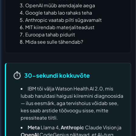
OpenAI müüb arendajale aega
Google tahab lao rahaks teha
Anthropic vaatab pilti sügavamalt
MIT kiirendab materjaliteadust
Euroopa tahab pidurit
Mida see sulle tähendab?
⏱️
30-sekundi kokkuvõte
IBM tõi välja Watson Health AI 2.0, mis
lubab haruldasi haigusi kiiremini diagnoosida
— ilus eesmärk, aga tervishoius võidab see,
kes saab arstide töövoogu sisse, mitte
pressiteate tiitli.
Meta
Llama 4,
Anthropic
Claude Vision ja
OpenAI
CodeGenius näitavad, et AI-turg