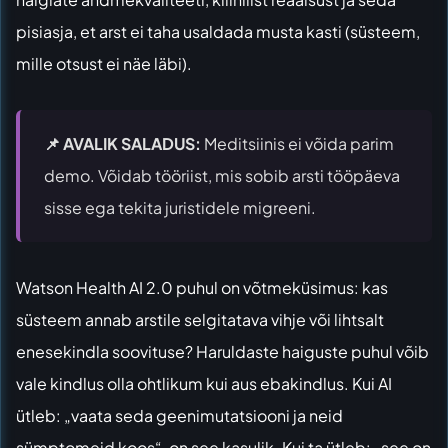
pisiasja, et arst ei taha usaldada musta kasti (süsteem,
mille otsust ei näe läbi).
📌 AVALIK SALADUS:
Meditsiinis ei võida parim
demo. Võidab tööriist, mis sobib arsti tööpäeva
sisse ega tekita juristidele migreeni.
Watson Health AI 2.0 puhul on võtmeküsimus: kas
süsteem annab arstile selgitatava vihje või lihtsalt
enesekindla soovituse? Haruldaste haiguste puhul võib
vale kindlus olla ohtlikum kui aus ebakindlus. Kui AI
ütleb: „vaata seda geenimutatsiooni ja neid
sümptomeid koos“, on see kasulik. Kui ta ütleb: „see on