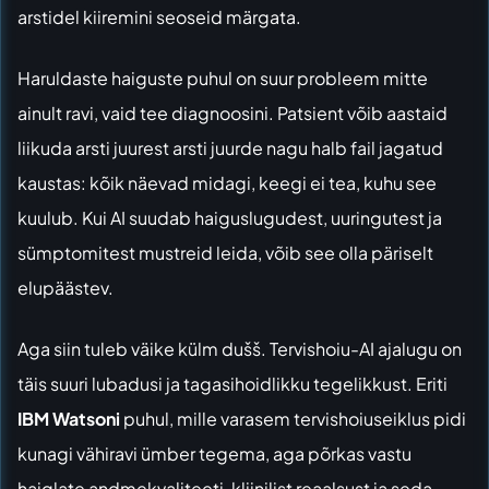
arstidel kiiremini seoseid märgata.
Haruldaste haiguste puhul on suur probleem mitte
ainult ravi, vaid tee diagnoosini. Patsient võib aastaid
liikuda arsti juurest arsti juurde nagu halb fail jagatud
kaustas: kõik näevad midagi, keegi ei tea, kuhu see
kuulub. Kui AI suudab haiguslugudest, uuringutest ja
sümptomitest mustreid leida, võib see olla päriselt
elupäästev.
Aga siin tuleb väike külm dušš. Tervishoiu-AI ajalugu on
täis suuri lubadusi ja tagasihoidlikku tegelikkust. Eriti
IBM Watsoni
puhul, mille varasem tervishoiuseiklus pidi
kunagi vähiravi ümber tegema, aga põrkas vastu
haiglate andmekvaliteeti, kliinilist reaalsust ja seda