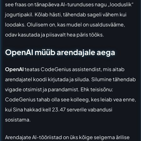
see fraas on tänapäeva AI-turunduses nagu „looduslik“
jogurtipakil. Kõlab hästi, tähendab sageli vähem kui
loodaks. Olulisem on, kas mudel on usaldusväärne,
odav kasutada ja piisavalt hea päris tööks.
OpenAI müüb arendajale aega
OpenAI
teatas CodeGenius assistendist, mis aitab
arendajatel koodi kirjutada ja siluda. Silumine tähendab
vigade otsimist ja parandamist. Ehk teisisõnu:
CodeGenius tahab olla see kolleeg, kes leiab vea enne,
kui Sina hakkad kell 23.47 serverile vabandusi
sosistama.
Arendajate AI-tööriistad on üks kõige selgema ärilise