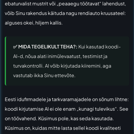
ebaturvalist mustrit või „peaaegu töötavat“ lahendust,
võib Sinu rakendus käituda nagu rendiauto kruusateel:
alguses okei, hiljem kallis.
✅ MIDA TEGELIKULT TEHA?:
Kui kasutad koodi-
AI-d, nõua alati inimülevaatust, testimist ja
turvakontrolli. AI võib kirjutada kiiremini, aga
vastutab ikka Sinu ettevõte.
Eesti idufirmadele ja tarkvaramajadele on sõnum lihtne:
koodi kirjutamise AI ei ole enam „kunagi tulevikus“. See
on töövahend. Küsimus pole, kas seda kasutada.
Küsimus on, kuidas mitte lasta sellel koodi kvaliteeti