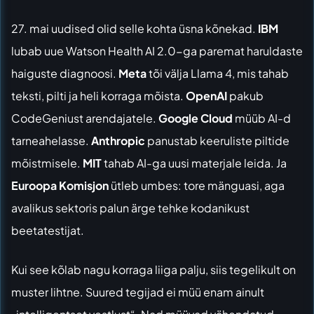
27. mai uudised olid selle kohta üsna kõnekad.
IBM
lubab uue Watson Health AI 2.0-ga paremat haruldaste
haiguste diagnoosi.
Meta
tõi välja Llama 4, mis tahab
teksti, pilti ja heli korraga mõista.
OpenAI
pakub
CodeGeniust arendajatele.
Google Cloud
müüb AI-d
tarneahelasse.
Anthropic
panustab keeruliste piltide
mõistmisele.
MIT
tahab AI-ga uusi materjale leida. Ja
Euroopa Komisjon
ütleb umbes: tore mänguasi, aga
avalikus sektoris palun ärge tehke kodanikust
beetatestijat.
Kui see kõlab nagu korraga liiga palju, siis tegelikult on
muster lihtne. Suured tegijad ei müü enam ainult