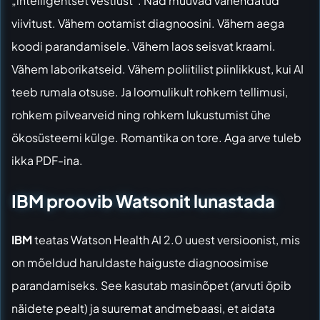
„intelligentset vestlust“. Nad müüvad vähendatud
viivitust. Vähem ootamist diagnoosini. Vähem aega
koodi parandamisele. Vähem laos seisvat kraami.
Vähem laborikatseid. Vähem poliitilist piinlikkust, kui AI
teeb rumala otsuse. Ja loomulikult rohkem tellimusi,
rohkem pilvearveid ning rohkem lukustumist ühe
ökosüsteemi külge. Romantika on tore. Aga arve tuleb
ikka PDF-ina.
IBM proovib Watsonit lunastada
IBM
teatas Watson Health AI 2.0 uuest versioonist, mis
on mõeldud haruldaste haiguste diagnoosimise
parandamiseks. See kasutab masinõpet (arvuti õpib
näidete pealt) ja suuremat andmebaasi, et aidata