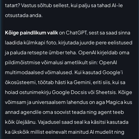
tatart? Vastus sõltub sellest, kui palju sa tahad AI-le
otsustada anda.
Kõige paindlikum valik
on
ChatGPT
, sest sa saad sinna
laadida külmkapi foto, kirjutada juurde pere eelistused
ja paluda retsepte ümber teha. OpenAI kirjeldab oma
pildimõistmise võimalusi ametlikult siin: OpenAI
multimodaalsed võimalused. Kui kasutad Google’i
ökosüsteemi, töötab hästi ka
Gemini
, eriti siis, kui sa
hoiad ostunimekirju Google Docsis või Sheetsis. Kõige
võimsam ja universaalsem lahendus on aga
Magica
kus
annad agendile oma soovist teada ning agent teeb
kõik ülejäänu. Vajadusel saad seal ka käsitsi kasutada
ka ükskõik millist eelnevalt mainitud AI mudelit ning