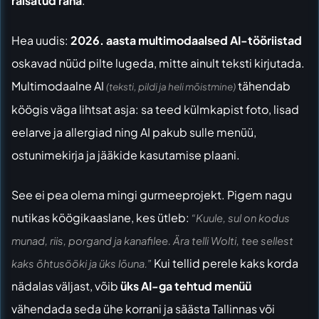
raisatud raha
.
Hea uudis:
2026. aasta multimodaalsed AI-tööriistad
oskavad nüüd pilte lugeda, mitte ainult teksti kirjutada.
Multimodaalne AI
tähendab
(teksti, pildi ja heli mõistmine)
köögis väga lihtsat asja: sa teed külmkapist foto, lisad
eelarve ja allergiad ning AI pakub sulle menüü,
ostunimekirja ja jääkide kasutamise plaani.
See ei pea olema mingi gurmeeprojekt. Pigem nagu
nutikas köögikaaslane, kes ütleb:
“Kuule, sul on kodus
munad, riis, porgand ja kanafilee. Ära telli Wolti, tee sellest
Kui tellid perele kaks korda
kaks õhtusööki ja üks lõuna.”
nädalas väljast, võib
üks AI-ga tehtud menüü
vähendada seda ühe korrani ja säästa Tallinnas või