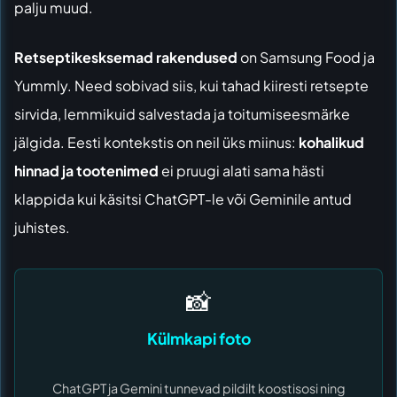
palju muud.
Retseptikesksemad rakendused
on
Samsung Food
ja
Yummly. Need sobivad siis, kui tahad kiiresti retsepte
sirvida, lemmikuid salvestada ja toitumiseesmärke
jälgida. Eesti kontekstis on neil üks miinus:
kohalikud
hinnad ja tootenimed
ei pruugi alati sama hästi
klappida kui käsitsi ChatGPT-le või Geminile antud
juhistes.
📸
Külmkapi foto
ChatGPT ja Gemini tunnevad pildilt koostisosi ning