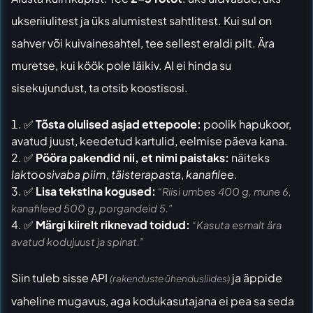
ukseriiulitest ja üks alumistest sahtlitest. Kui sul on
sahver või kuivainesahtel, tee sellest eraldi pilt. Ära
muretse, kui köök pole läikiv. AI ei hinda su
sisekujundust, ta otsib koostisosi.
✅
Tõsta olulised asjad ettepoole:
poolik hapukoor,
avatud juust, keedetud kartulid, eelmise päeva kana.
✅
Pööra pakendid nii, et nimi paistaks:
näiteks
laktoosivaba piim
,
täisterapasta
,
kanafilee
.
✅
Lisa tekstina kogused:
“Riisi umbes 400 g, mune 6,
kanafileed 500 g, porgandeid 5.”
✅
Märgi kiirelt riknevad toidud:
“Kasuta esmalt ära
avatud kodujuust ja spinat.”
Siin tuleb sisse API
ja äppide
(rakenduste ühendusliides)
vaheline mugavus, aga kodukasutajana ei pea sa seda