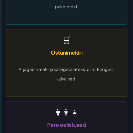
pakendeid.
🛒
Ostunimekiri
AI jagab nimekirja kategooriateks: piim, köögivili,
kuivained.
👨‍👩‍👧
Pere eelistused