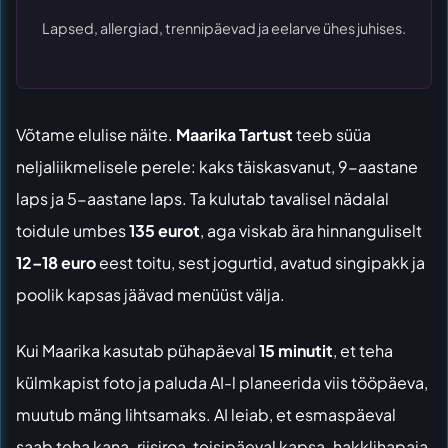
Lapsed, allergiad, trennipäevad ja eelarve ühes juhises.
Võtame elulise näite.
Maarika Tartust
teeb süüa
neljaliikmelisele perele: kaks täiskasvanut, 9-aastane
laps ja 5-aastane laps. Ta kulutab tavalisel nädalal
toidule umbes
135 eurot
, aga viskab ära hinnanguliselt
12–18 euro
eest toitu, sest jogurtid, avatud singipakk ja
poolik kapsas jäävad menüüst välja.
Kui Maarika kasutab pühapäeval
15 minutit
, et teha
külmkapist foto ja paluda AI-l planeerida viis tööpäeva,
muutub mäng lihtsamaks. AI leiab, et esmaspäeval
saab teha kana-riisiroa, teisipäeval kapsa-hakklihapaja,