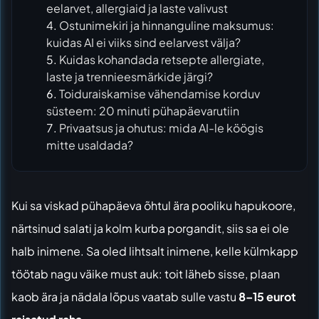
eelarvet, allergiaid ja laste valivust
Ostunimekiri ja hinnanguline maksumus:
kuidas AI ei viiks sind eelarvest välja?
Kuidas kohandada retsepte allergiate,
laste ja trennieesmärkide järgi?
Toiduraiskamise vähendamise korduv
süsteem: 20 minuti pühapäevarutiin
Privaatsus ja ohutus: mida AI-le köögis
mitte usaldada?
Kui sa viskad pühapäeva õhtul ära pooliku hapukoore,
närtsinud salati ja kolm kurba porgandit, siis sa ei ole
halb inimene. Sa oled lihtsalt inimene, kelle külmkapp
töötab nagu väike must auk: toit läheb sisse, plaan
kaob ära ja nädala lõpus vaatab sulle vastu
8–15 eurot