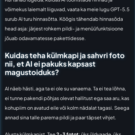
võimekus laiemalt liiguvad, vaata ka meie lugu
GPT-5.5
surub AI turu hinnasõtta
. Köögis tähendab hinnasõda
head asja: järjest rohkem pildi- ja menüüfunktsioone
jõuab odavamatesse pakettidesse.
Kuidas teha külmkapi ja sahvri foto
nii, et AI ei pakuks kapsast
magustoiduks?
AI näeb hästi, aga ta ei ole su vanaema. Ta ei tea lõhna,
ei tunne pakendi põhjas olevat hallitust ega saa aru, kas
kohupiim on avatud eile või kolm nädalat tagasi. Seega
annad sina talle parema pildi ja paar täpset vihjet.
Alusta külmkapist. Tee
2–3 fotot
: üks üldvaade, üks