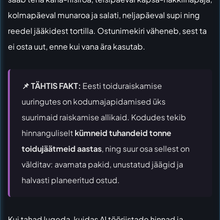
kolmapäeval munaroa ja salati, neljapäeval supi ning
reedel jääkidest tortilla. Ostunimekiri väheneb, sest ta
ei osta uut, enne kui vana ära kasutab.
📌 TÄHTIS FAKT:
Eesti toiduraiskamise
uuringutes on kodumajapidamised üks
suurimaid raiskamise allikaid. Kodudes tekib
hinnanguliselt
kümneid tuhandeid tonne
toidujäätmeid aastas
, ning suur osa sellest on
välditav: avamata pakid, unustatud jäägid ja
halvasti planeeritud ostud.
Kui tahad lugeda, kuidas AI tööriistade hinnad ja