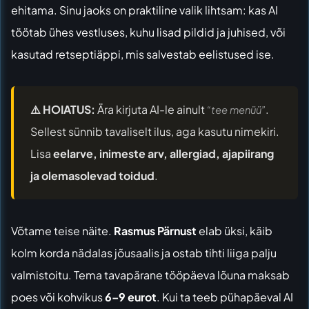
ehitama. Sinu jaoks on praktiline valik lihtsam: kas AI
töötab ühes vestluses, kuhu lisad pildid ja juhised, või
kasutad retseptiäppi, mis salvestab eelistused ise.
⚠️ HOIATUS:
Ära kirjuta AI-le ainult
.
“tee menüü”
Sellest sünnib tavaliselt ilus, aga kasutu nimekiri.
Lisa
eelarve, inimeste arv, allergiad, ajapiirang
ja olemasolevad toidud
.
Võtame teise näite.
Rasmus Pärnust
elab üksi, käib
kolm korda nädalas jõusaalis ja ostab tihti liiga palju
valmistoitu. Tema tavapärane tööpäeva lõuna maksab
poes või kohvikus
6–9 eurot
. Kui ta teeb pühapäeval AI