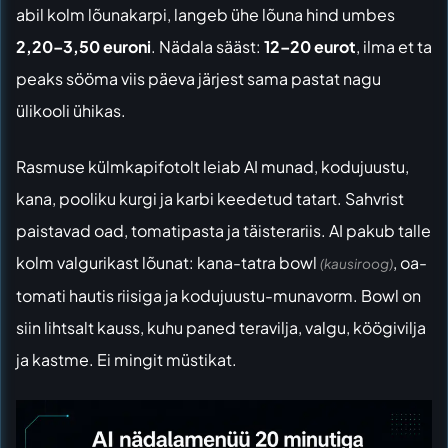
abil kolm lõunakarpi, langeb ühe lõuna hind umbes
2,20–3,50 euroni
. Nädala sääst:
12–20 eurot
, ilma et ta
peaks sööma viis päeva järjest sama pastat nagu
ülikooli ühikas.
Rasmuse külmkapifotolt leiab AI munad, kodujuustu,
kana, pooliku kurgi ja karbi keedetud tatart. Sahvrist
paistavad oad, tomatipasta ja täisterariis. AI pakub talle
kolm valgurikast lõunat: kana-tatra bowl
, oa-
(kausiroog)
tomati hautis riisiga ja kodujuustu-munavorm. Bowl on
siin lihtsalt kauss, kuhu paned teravilja, valgu, köögivilja
ja kastme. Ei mingit müstikat.