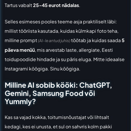
Tartus vabalt
25–45 eurot nädalas
.
Selles esimeses pooles teeme asja praktiliselt läbi:
millist tööriista kasutada, kuidas külmkapi foto teha,
milline prompt
töötab ja kuidas saada
5
(AI-le antud juhis)
päeva menüü
, mis arvestab laste, allergiate, Eesti
toidupoodide hindade ja su päris eluga. Mitte ideaalse
Instagrami köögiga. Sinu köögiga.
Milline AI sobib kööki: ChatGPT,
Gemini, Samsung Food või
Yummly?
Kas sa vajad kokka, toitumisnõustajat või lihtsalt
kedagi, kes ei unusta, et sul on sahvris kolm pakki