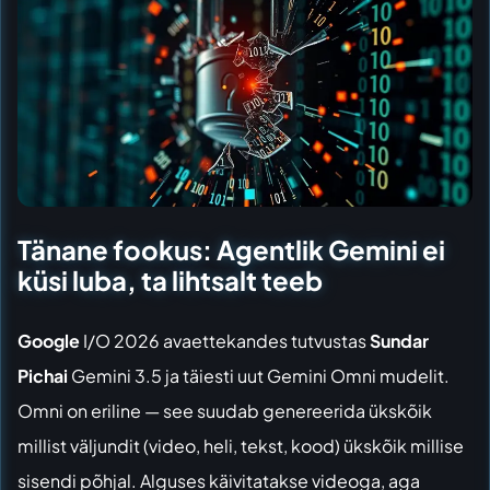
Tänane fookus: Agentlik Gemini ei
küsi luba, ta lihtsalt teeb
Google
I/O 2026 avaettekandes tutvustas
Sundar
Pichai
Gemini 3.5 ja täiesti uut Gemini Omni mudelit.
Omni on eriline — see suudab genereerida ükskõik
millist väljundit (video, heli, tekst, kood) ükskõik millise
sisendi põhjal. Alguses käivitatakse videoga, aga