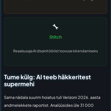
🔧
Stitch
Reaalsusaja AI disainitööriist loovuse kiirendamiseks
Tume külg: AI teeb häkkeritest
supermehi
Sama nädala suurim hoiatus tuli
Verizoni 2026. aasta
andmelekkete raportist
. Analüüsides üle 31 000