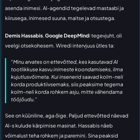
asenda inimesi. AI-agendid tegelevad mastaabi ja
kiirusega, inimesed suuna, maitse ja otsustega.
Demis Hassabis
,
Google DeepMind
i tegevjuht, oli
veelgi otsekohesem.
Wiredi intervjuus
ütles ta:
“Minu arvates on ettevõtted, kes kasutavad AI
tootlikkuse kasvu inimeste koondamiseks, ilma
kujutlusvõimeta. Kui insenerid saavad kolm-neli
korda produktiivsemaks, siis peaksime tegema
kolm-neli korda rohkem asju, mitte vähendama
tööjõudu.”
See on küüniline, aga õige. Paljud ettevõtted näevad
AI-s kulude kärpimise masinat. Hassabis näeb
võimalust teha rohkem ja paremini. Sina peaksid