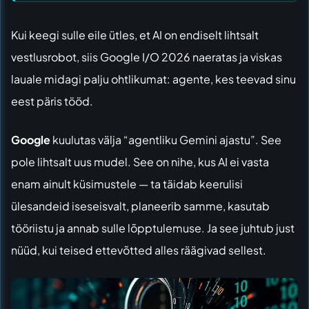
Kui keegi sulle eile ütles, et AI on endiselt lihtsalt
vestlusrobot, siis Google I/O 2026 naeratas ja viskas
lauale midagi palju ohtlikumat: agente, kes teevad sinu
eest päris tööd.
Google
kuulutas välja “agentliku Gemini ajastu”. See
pole lihtsalt uus mudel. See on nihe, kus AI ei vasta
enam ainult küsimustele — ta täidab keerulisi
ülesandeid iseseisvalt, planeerib samme, kasutab
tööriistu ja annab sulle lõpptulemuse. Ja see juhtub just
nüüd, kui teised ettevõtted alles räägivad sellest.