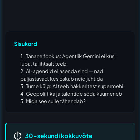
Sisukord
Tänane fookus: Agentlik Gemini ei küsi
luba, ta lihtsalt teeb
AI-agendid ei asenda sind — nad
paljastavad, kes oskab neid juhtida
Tume külg: AI teeb häkkeritest supermehi
Geopoliitika ja talentide sõda kuumeneb
Mida see sulle tähendab?
⏱️
30-sekundi kokkuvõte