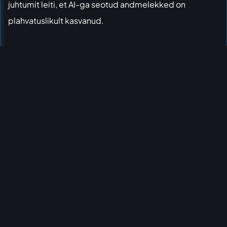
juhtumit leiti, et AI-ga seotud andmelekked on
plahvatuslikult kasvanud.
Häkkerid kasutavad AI-d, et leida tarkvarahaavatavusi
(nõrgad kohad programmides) kuudega tundideks.
Esimest korda ületas haavatavuste ärakasutamine
varastatud kasutajakontoandmete arvu. See on suur
muutus küberturvalisuses.
📌 AVALIK SALADUS:
AI annab ründajatele
eelise. Kaitsel pole enam päevi ega nädalaid
reageerimiseks — sageli on aega vaid tunde või
minuteid. Sinu ettevõtte andmed on nüüd palju
haavatavamad kui eelmisel aastal.