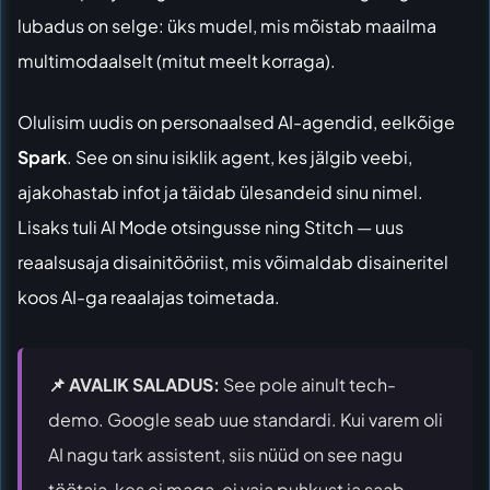
lubadus on selge: üks mudel, mis mõistab maailma
multimodaalselt (mitut meelt korraga).
Olulisim uudis on personaalsed AI-agendid, eelkõige
Spark
. See on sinu isiklik agent, kes jälgib veebi,
ajakohastab infot ja täidab ülesandeid sinu nimel.
Lisaks tuli AI Mode otsingusse ning Stitch — uus
reaalsusaja disainitööriist, mis võimaldab disaineritel
koos AI-ga reaalajas toimetada.
📌 AVALIK SALADUS:
See pole ainult tech-
demo. Google seab uue standardi. Kui varem oli
AI nagu tark assistent, siis nüüd on see nagu
töötaja, kes ei maga, ei vaja puhkust ja saab