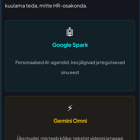
kuulama teda, mitte HR-osakonda.
🤖
Google Spark
Personaalsed AI-agendid, kes jälgivad ja tegutsevad
sinu eest
⚡
Gemini Omni
Üks mudel, mis teeb kõike: tekstist videoni ja tagasi