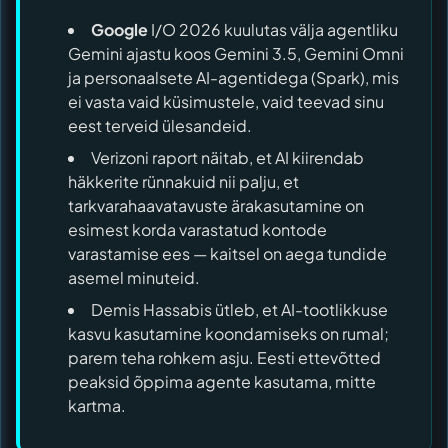
Google
I/O 2026 kuulutas välja agentliku
Gemini ajastu koos Gemini 3.5, Gemini Omni
ja personaalsete AI-agentidega (Spark), mis
ei vasta vaid küsimustele, vaid teevad sinu
eest terveid ülesandeid.
Verizoni raport näitab, et AI kiirendab
häkkerite rünnakuid nii palju, et
tarkvarahaavatavuste ärakasutamine on
esimest korda varastatud kontode
varastamise ees — kaitsel on aega tundide
asemel minuteid.
Demis Hassabis ütleb, et AI-tootlikkuse
kasvu kasutamine koondamiseks on rumal;
parem teha rohkem asju. Eesti ettevõtted
peaksid õppima agente kasutama, mitte
kartma.