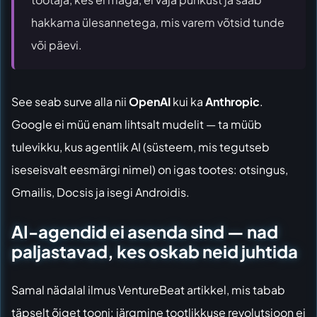
hakkama ülesannetega, mis varem võtsid tunde
või päevi.
See seab surve alla nii
OpenAI
kui ka
Anthropic
.
Google ei müü enam lihtsalt mudelit — ta müüb
tulevikku, kus agentlik AI (süsteem, mis tegutseb
iseseisvalt eesmärgi nimel) on igas tootes: otsingus,
Gmailis, Docsis ja isegi Androidis.
AI-agendid ei asenda sind — nad
paljastavad, kes oskab neid juhtida
Samal nädalal ilmus
VentureBeat artikkel
, mis tabab
täpselt õiget tooni: järgmine tootlikkuse revolutsioon ei