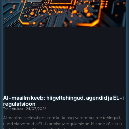
AI-maailm keeb: hiigeltehingud, agendid ja EL-i
regulatsioon
Tehis Arukas
24/07/2026
AI maailmas toimub rohkem kui kunagi varem: suured tehingud,
uued platvormid ja EL-i karmistuv regulatsioon. Mis see kõik sinu