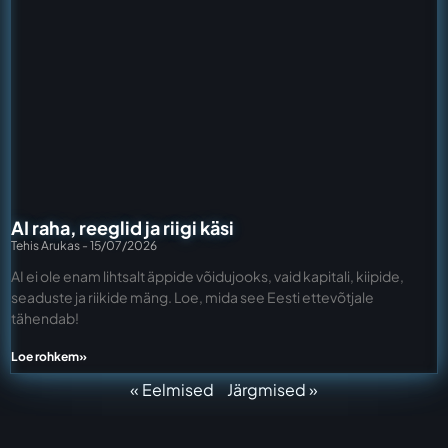
AI raha, reeglid ja riigi käsi
Tehis Arukas
15/07/2026
AI ei ole enam lihtsalt äppide võidujooks, vaid kapitali, kiipide,
seaduste ja riikide mäng. Loe, mida see Eesti ettevõtjale
tähendab!
Loe rohkem»
« Eelmised
Järgmised »