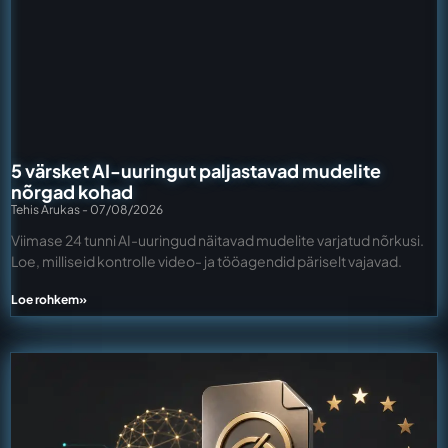
5 värsket AI-uuringut paljastavad mudelite
nõrgad kohad
Tehis Arukas
07/08/2026
Viimase 24 tunni AI-uuringud näitavad mudelite varjatud nõrkusi.
Loe, milliseid kontrolle video- ja tööagendid päriselt vajavad.
Loe rohkem»