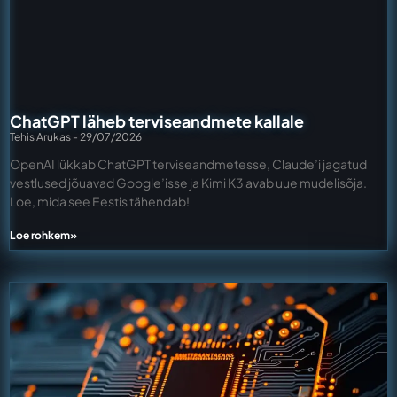
ChatGPT läheb terviseandmete kallale
Tehis Arukas
29/07/2026
OpenAI lükkab ChatGPT terviseandmetesse, Claude’i jagatud
vestlused jõuavad Google’isse ja Kimi K3 avab uue mudelisõja.
Loe, mida see Eestis tähendab!
Loe rohkem»