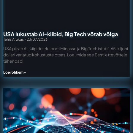
USA lukustab AI-kiibid, Big Tech võtab võlga
Tehis Arukas
23/07/2026
USA piirab AI-kiipide eksporti Hiinasse ja Big Tech istub 1,65 triljoni
dollari varjatud kohustuste otsas. Loe, mida see Eesti ettevõttele
tähendab!
Loe rohkem»