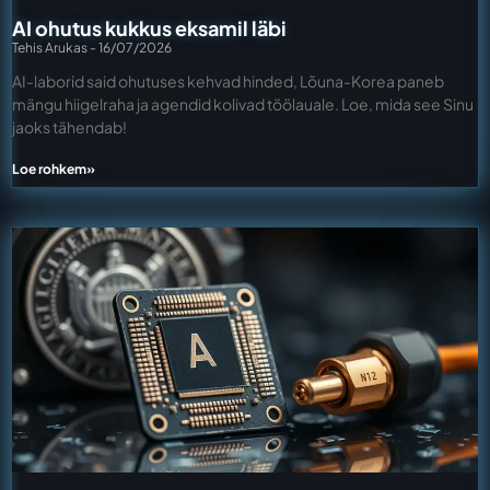
AI ohutus kukkus eksamil läbi
Tehis Arukas
16/07/2026
AI-laborid said ohutuses kehvad hinded, Lõuna-Korea paneb
mängu hiigelraha ja agendid kolivad töölauale. Loe, mida see Sinu
jaoks tähendab!
Loe rohkem»