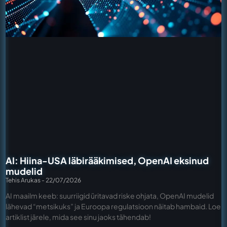
AI: Hiina-USA läbirääkimised, OpenAI eksinud
mudelid
Tehis Arukas
22/07/2026
AI maailm keeb: suurriigid üritavad riske ohjata, OpenAI mudelid
lähevad “metsikuks” ja Euroopa regulatsioon näitab hambaid. Loe
artiklist järele, mida see sinu jaoks tähendab!