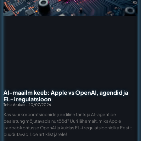
AI-maailm keeb: Apple vs OpenAI, agendid ja
EL-i regulatsioon
Tehis Arukas
20/07/2026
Kas suurkorporatsioonide juriidiline tants ja AI-agentide
pealetung mõjutavad sinu tööd? Uuri lähemalt, miks Apple
kaebab kohtusse OpenAI ja kuidas EL-i regulatsioonid ka Eestit
puudutavad. Loe artiklist järele!