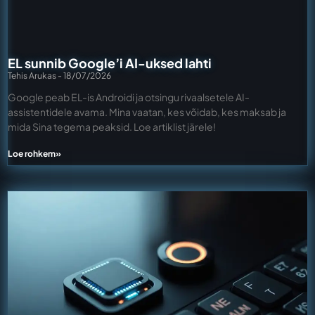
EL sunnib Google’i AI-uksed lahti
Tehis Arukas
18/07/2026
Google peab EL-is Androidi ja otsingu rivaalsetele AI-
assistentidele avama. Mina vaatan, kes võidab, kes maksab ja
mida Sina tegema peaksid. Loe artiklist järele!
Loe rohkem»