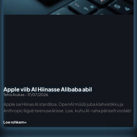
Apple viib AI Hiinasse Alibaba abil
Tehis Arukas
17/07/2026
Apple sai Hiinas AI stardiloa, OpenAI müüb juba klahvistikku ja
Anthropic liigub teenuseärisse. Loe, kuhu AI-raha päriselt voolab!
Loe rohkem»