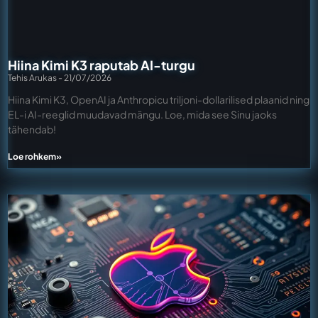
Hiina Kimi K3 raputab AI-turgu
Tehis Arukas
21/07/2026
Hiina Kimi K3, OpenAI ja Anthropicu triljoni-dollarilised plaanid ning
EL-i AI-reeglid muudavad mängu. Loe, mida see Sinu jaoks
tähendab!
Loe rohkem»