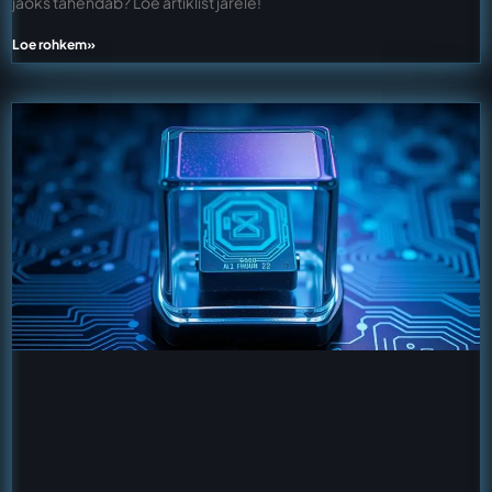
jaoks tähendab? Loe artiklist järele!
Loe rohkem»