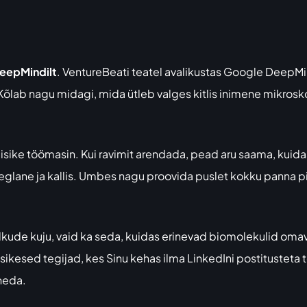
eepMindilt
. VentureBeati teatel avalikustas Google DeepM
õlab nagu midagi, mida ütleb valges kitlis inimene mikrosko
a pisike töömasin. Kui ravimit arendada, pead aru saama, kui
aeglane ja kallis. Umbes nagu proovida puslet kokku panna p
alkude kuju, vaid ka seda, kuidas erinevad biomolekulid oma
sikesed tegijad, kes Sinu kehas ilma LinkedIni postitusteta
eneda.