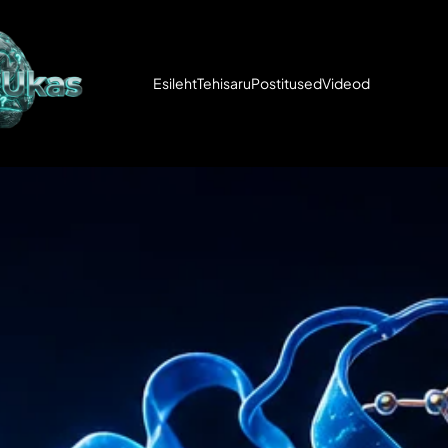
Esileht
Tehisaru
Postitused
Videod