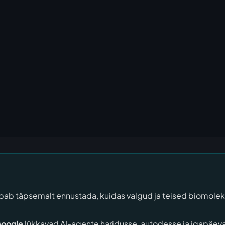
ab täpsemalt ennustada, kuidas valgud ja teised biomoleku
oogle
lükkavad AI-agente haridusse, autodesse ja igapäevat