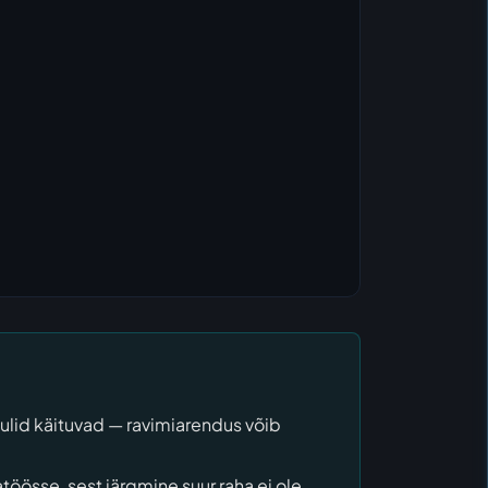
lid käituvad — ravimiarendus võib
öösse, sest järgmine suur raha ei ole