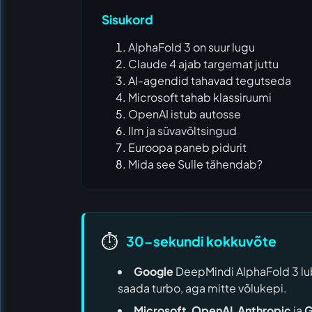
Sisukord
AlphaFold 3 on suur lugu
Claude 4 ajab targemat juttu
AI-agendid tahavad tegutseda
Microsoft tahab klassiruumi
OpenAI istub autosse
Ilm ja süvavõltsingud
Euroopa paneb pidurit
Mida see Sulle tähendab?
⏱️
30-sekundi kokkuvõte
Google
DeepMindi AlphaFold 3 lub
saada turbo, aga mitte võlukepi.
Microsoft
,
OpenAI
,
Anthropic
ja
G