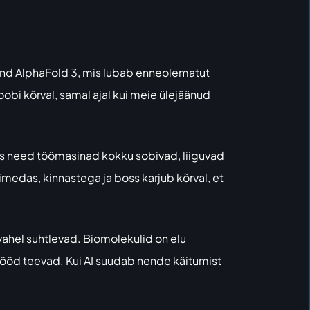
ind AlphaFold 3, mis lubab enneolematut
obi kõrval, samal ajal kui meie ülejäänud
das need töömasinad kokku sobivad, liiguvad
imedas, kinnastega ja boss karjub kõrval, et
vahel suhtlevad. Biomolekulid on elu
 tööd teevad. Kui AI suudab nende käitumist