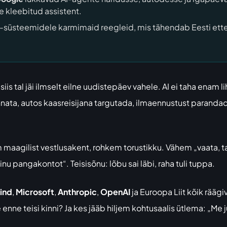
e kleebitud assistent.
AI-süsteemidele karmimaid reegleid, mis tähendab Eesti ette
.
siis tal jäi ilmselt eilne uudistepäev vahele. AI ei taha enam l
nata, autos kaasreisijana targutada, ilmaennustust parandada
maagilist vestlusakent, rohkem torustikku. Vähem „vaata, ta 
Sinu pangakontot“. Teisisõnu: lõbu sai läbi, raha tuli tuppa.
ind
,
Microsoft
,
Anthropic
,
OpenAI
ja Euroopa Liit kõik rää
enne teisi kinni? Ja kes jääb hiljem kohtusaalis ütlema: „Me 