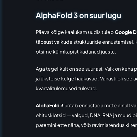
AlphaFold 3 on suur lugu
Päeva kõige kaalukam uudis tuleb
Google D
täpsust valkude struktuuride ennustamisel. K
otsime külmkapist kadunud juustu.
Aga tegelikult on see suur asi. Valk on keh
ja üksteise külge haakuvad. Vanasti oli see 
kvartalitulemused tulevad.
AlphaFold 3
üritab ennustada mitte ainult v
ehitusklotsid — valgud, DNA, RNA ja muud pi
paremini ette näha, võib ravimiarendus kiir