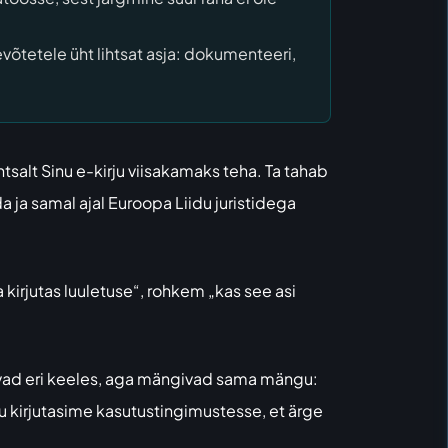
võtetele üht lihtsat asja: dokumenteeri,
ihtsalt Sinu e-kirju viisakamaks teha. Ta tahab
 ja samal ajal Euroopa Liidu juristidega
kirjutas luuletuse“, rohkem „kas see asi
givad eri keeles, aga mängivad sama mängu:
ju kirjutasime kasutustingimustesse, et ärge