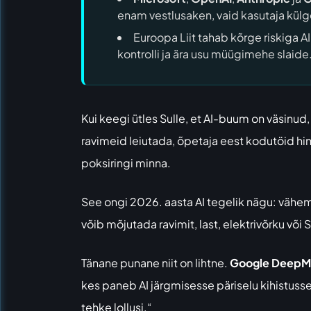
enam vestlusaken, vaid kasutaja külg
Euroopa Liit tahab kõrge riskiga 
kontrolli ja ära usu müügimehe slaide
Kui keegi ütles Sulle, et AI-buum on väsinud, 
ravimeid leiutada, õpetaja eest kodutöid hin
poksiringi minna.
See ongi 2026. aasta AI tegelik nägu: vähem 
võib mõjutada ravimit, last, elektrivõrku või 
Tänane punane niit on lihtne.
Google DeepM
kes paneb AI järgmisesse päriselu kihistusse 
tehke lollusi.“