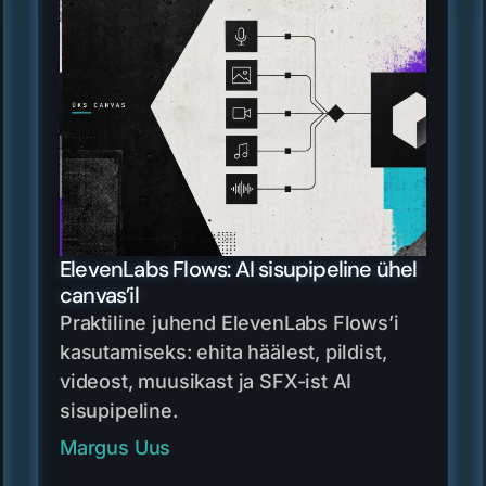
ElevenLabs Flows: AI sisupipeline ühel
canvas’il
Praktiline juhend ElevenLabs Flows’i
kasutamiseks: ehita häälest, pildist,
videost, muusikast ja SFX-ist AI
sisupipeline.
Margus Uus