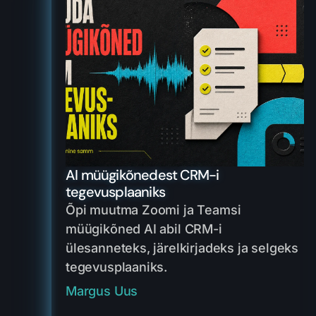
AI müügikõnedest CRM-i
tegevusplaaniks
Õpi muutma Zoomi ja Teamsi
müügikõned AI abil CRM-i
ülesanneteks, järelkirjadeks ja selgeks
tegevusplaaniks.
Margus Uus