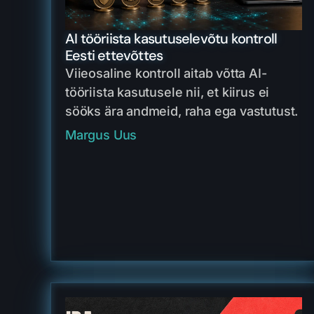
AI tööriista kasutuselevõtu kontroll
Eesti ettevõttes
Viieosaline kontroll aitab võtta AI-
tööriista kasutusele nii, et kiirus ei
sööks ära andmeid, raha ega vastutust.
Margus Uus