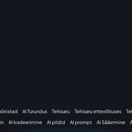
ööriistad
AI Turundus
Tehisaru
Tehisaru ettevõtluses
Te
in
AI kodeerimine
AI pildid
AI prompt
AI Säästmine
A