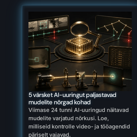
5 värsket AI-uuringut paljastavad
mudelite nõrgad kohad
Viimase 24 tunni AI-uuringud näitavad
mudelite varjatud nõrkusi. Loe,
milliseid kontrolle video- ja tööagendid
päriselt vajavad.