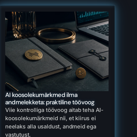
AI koosolekumärkmed ilma
andmelekketa: praktiline töövoog
Viie kontrolliga töövoog aitab teha AI-
koosolekumärkmeid nii, et kiirus ei
neelaks alla usaldust, andmeid ega
vastutust.