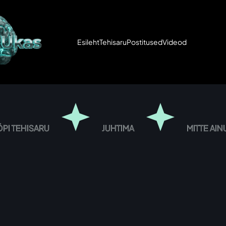
Esileht
Tehisaru
Postitused
Videod
ÕPI TEHISARU
JUHTIMA
MITTE AI