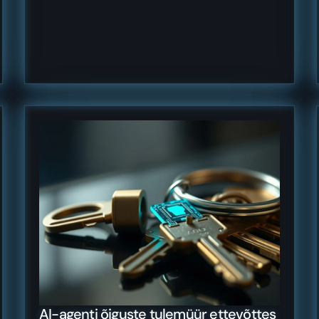
AI-agenti õiguste tulemüür ettevõttes