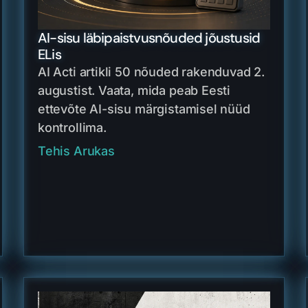
AI-sisu läbipaistvusnõuded jõustusid
ELis
AI Acti artikli 50 nõuded rakenduvad 2.
augustist. Vaata, mida peab Eesti
ettevõte AI-sisu märgistamisel nüüd
kontrollima.
Tehis Arukas