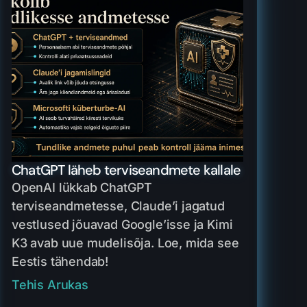
ChatGPT läheb terviseandmete kallale
OpenAI lükkab ChatGPT
terviseandmetesse, Claude’i jagatud
vestlused jõuavad Google’isse ja Kimi
K3 avab uue mudelisõja. Loe, mida see
Eestis tähendab!
Tehis Arukas