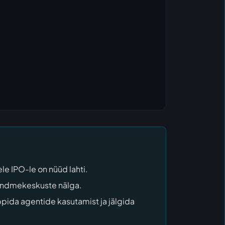
isele IPO-le on nüüd lahti.
a andmekeskuste nälga.
ppida agentide kasutamist ja jälgida