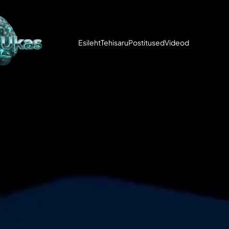
Esileht
Tehisaru
Postitused
Videod