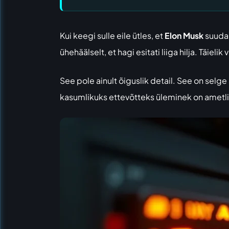
Kui keegi sulle eile ütles, et
Elon Musk
suud
ühehäälselt, et hagi esitati liiga hilja. Täielik 
See pole ainult õiguslik detail. See on sel
kasumlikuks ettevõtteks üleminek on ametli