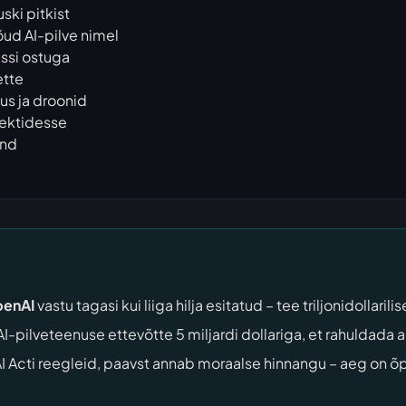
ki pitkist
ud AI-pilve nimel
ssi ostuga
ette
tus ja droonid
jektidesse
end
enAI
vastu tagasi kui liiga hilja esitatud – tee triljonidollaril
I-pilveteenuse ettevõtte 5 miljardi dollariga, et rahuldad
 AI Acti reegleid, paavst annab moraalse hinnangu – aeg on õ