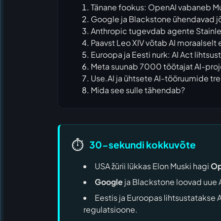
Tänane fookus: OpenAI vabaneb Mus
Google ja Blackstone ühendavad jõ
Anthropic tugevdab agente Stainle
Paavst Leo XIV võtab AI moraalselt 
Euroopa ja Eesti nurk: AI Act lihtsus
Meta suunab 7000 töötajat AI-pro
Use.AI ja ühtsete AI-tööruumide tr
Mida see sulle tähendab?
⏱️
30-sekundi kokkuvõte
USA žürii lükkas Elon Muski hagi
Op
Google
ja Blackstone loovad uue A
Eestis ja Euroopas lihtsustatakse
regulatsioone.