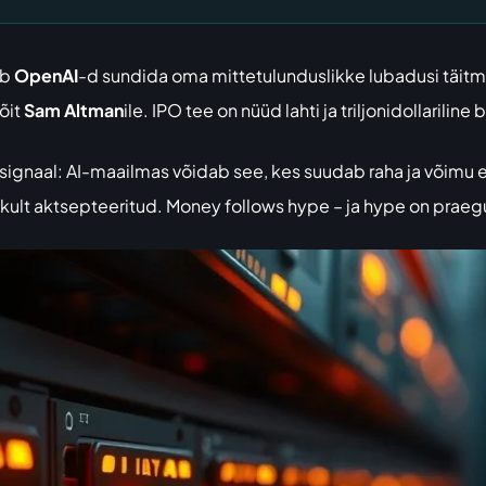
ab
OpenAI
-d sundida oma mittetulunduslikke lubadusi täitma,
võit
Sam Altman
ile. IPO tee on nüüd lahti ja triljonidollarilin
ge signaal: AI-maailmas võidab see, kes suudab raha ja võimu
kult aktsepteeritud. Money follows hype – ja hype on prae