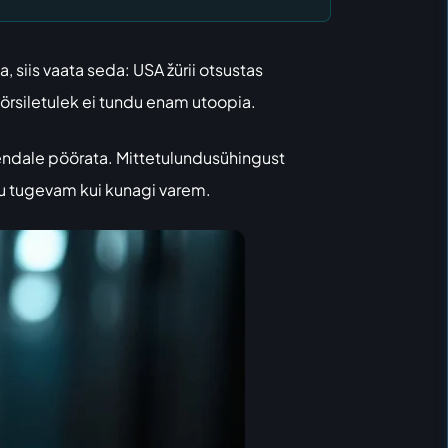
 siis vaata seda: USA žürii otsustas
e börsiletulek ei tundu enam utoopia.
 endale pöörata. Mittetulundusühingust
gu tugevam kui kunagi varem.