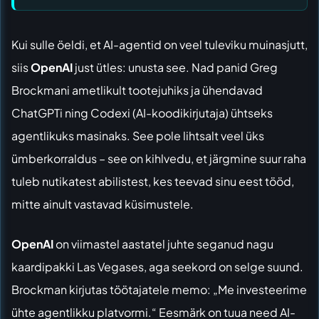
Kui sulle öeldi, et AI-agentid on veel tuleviku muinasjutt,
siis
OpenAI
just ütles: unusta see. Nad panid Greg
Brockmani ametlikult tootejuhiks ja ühendavad
ChatGPTi ning Codexi (AI-koodikirjutaja) ühtseks
agentlikuks masinaks. See pole lihtsalt veel üks
ümberkorraldus – see on kihlvedu, et järgmine suur raha
tuleb nutikatest abilistest, kes teevad sinu eest tööd,
mitte ainult vastavad küsimustele.
OpenAI
on viimastel aastatel juhte seganud nagu
kaardipakki Las Vegases, aga seekord on selge suund.
Brockman kirjutas töötajatele memo: „Me investeerime
ühte agentlikku platvormi.“ Eesmärk on tuua need AI-