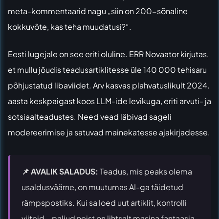
meta-kommentaarid nagu „siin on 200-sõnaline
kokkuvõte, kas teha muudatusi?“.
Eesti lugejale on see eriti oluline.
ERR Novaator kirjutas
,
et mullu jõudis teadusartiklitesse üle 140 000 tehisaru
põhjustatud libaviidet. Arv kasvas plahvatuslikult 2024.
aasta keskpaigast koos LLM-ide levikuga, eriti arvuti- ja
sotsiaalteadustes. Need vead läbivad sageli
modereerimise ja satuvad mainekatesse ajakirjadesse.
📌 AVALIK SALADUS:
Teadus, mis peaks olema
usaldusväärne, on muutumas AI-ga täidetud
rämpspostiks. Kui sa loed uut artiklit, kontrolli
viiteid – paljud neist on lihtsalt masina fantaasia.