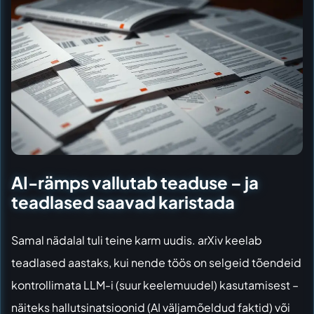
AI-rämps vallutab teaduse – ja
teadlased saavad karistada
Samal nädalal tuli teine karm uudis.
arXiv keelab
teadlased aastaks
, kui nende töös on selgeid tõendeid
kontrollimata LLM-i (suur keelemuudel) kasutamisest –
näiteks hallutsinatsioonid (AI väljamõeldud faktid) või