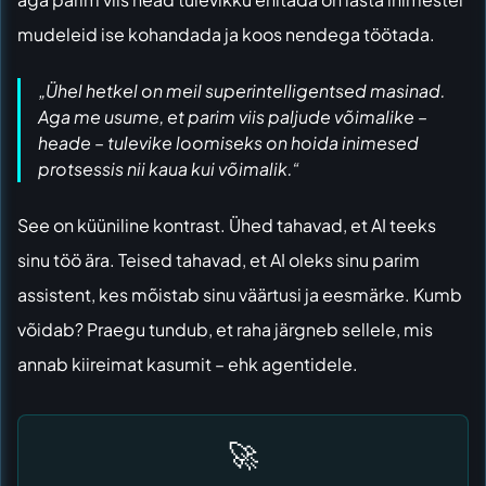
mudeleid ise kohandada ja koos nendega töötada.
„Ühel hetkel on meil superintelligentsed masinad.
Aga me usume, et parim viis paljude võimalike –
heade – tulevike loomiseks on hoida inimesed
protsessis nii kaua kui võimalik.“
See on küüniline kontrast. Ühed tahavad, et AI teeks
sinu töö ära. Teised tahavad, et AI oleks sinu parim
assistent, kes mõistab sinu väärtusi ja eesmärke. Kumb
võidab? Praegu tundub, et raha järgneb sellele, mis
annab kiireimat kasumit – ehk agentidele.
🚀