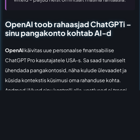
OpenAI toob rahaasjad ChatGPTi –
sinu pangakonto kohtab AI-d
OpenAI
käivitas
uue personaalse finantsabilise
ChatGPT Pro kasutajatele USA-s. Sa saad turvaliselt
ühendada pangakontosid, näha kulude ülevaadet ja
küsida kontekstis küsimusi oma rahanduse kohta.
Andmed jäävad sinu kontrolli alla, vestlused ei treeni
mudelit vaikimisi.
See on üks esimesi sügavaid integratsioone sinu
igapäevaellu. Mitte lihtsalt „kuidas säästa raha“, vaid
„vaata minu tegelikke kulutusi ja ütle, kust ma saan