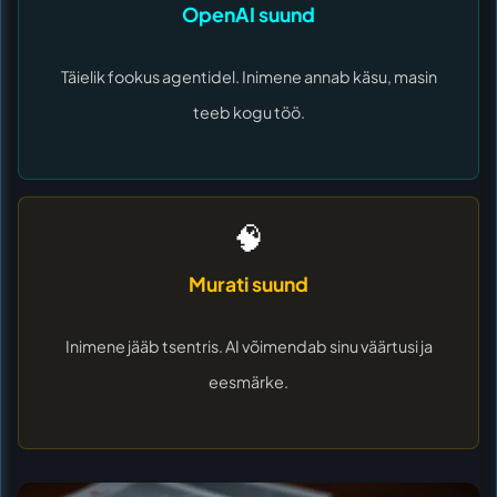
OpenAI suund
Täielik fookus agentidel. Inimene annab käsu, masin
teeb kogu töö.
🧠
Murati suund
Inimene jääb tsentris. AI võimendab sinu väärtusi ja
eesmärke.