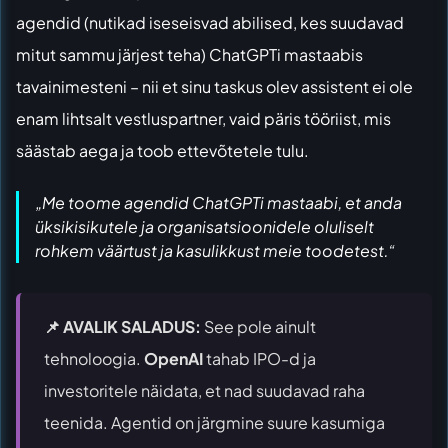
agendid (nutikad iseseisvad abilised, kes suudavad
mitut sammu järjest teha) ChatGPTi mastaabis
tavainimesteni – nii et sinu taskus olev assistent ei ole
enam lihtsalt vestluspartner, vaid päris tööriist, mis
säästab aega ja toob ettevõtetele tulu.
„Me toome agendid ChatGPTi mastaabi, et anda
üksikisikutele ja organisatsioonidele oluliselt
rohkem väärtust ja kasulikkust meie toodetest.“
📌 AVALIK SALADUS:
See pole ainult
tehnoloogia.
OpenAI
tahab IPO-d ja
investoritele näidata, et nad suudavad raha
teenida. Agentid on järgmine suure kasumiga