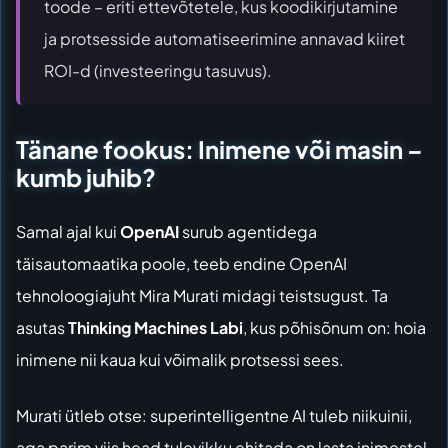
toode – eriti ettevõtetele, kus koodikirjutamine
ja protsesside automatiseerimine annavad kiiret
ROI-d (investeeringu tasuvus).
Tänane fookus: Inimene või masin –
kumb juhib?
Samal ajal kui
OpenAI
surub agentidega
täisautomaatika poole, teeb endine OpenAI
tehnoloogiajuht Mira Murati midagi teistsugust. Ta
asutas
Thinking Machines Labi
, kus põhisõnum on: hoia
inimene nii kaua kui võimalik protsessi sees.
Murati ütleb otse: superintelligentne AI tuleb niikuinii,
aga parim viis head tulevikku ehitada on lasta inimestel