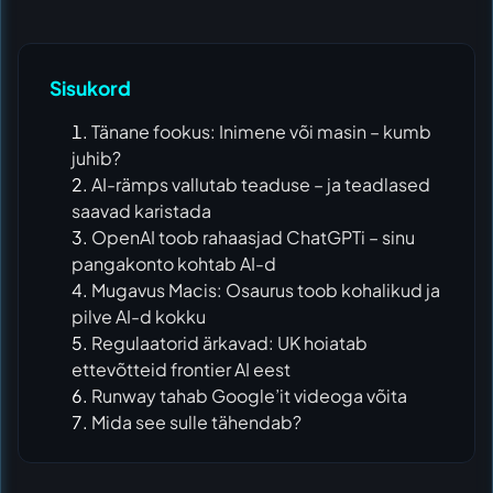
Sisukord
Tänane fookus: Inimene või masin – kumb
juhib?
AI-rämps vallutab teaduse – ja teadlased
saavad karistada
OpenAI toob rahaasjad ChatGPTi – sinu
pangakonto kohtab AI-d
Mugavus Macis: Osaurus toob kohalikud ja
pilve AI-d kokku
Regulaatorid ärkavad: UK hoiatab
ettevõtteid frontier AI eest
Runway tahab Google’it videoga võita
Mida see sulle tähendab?