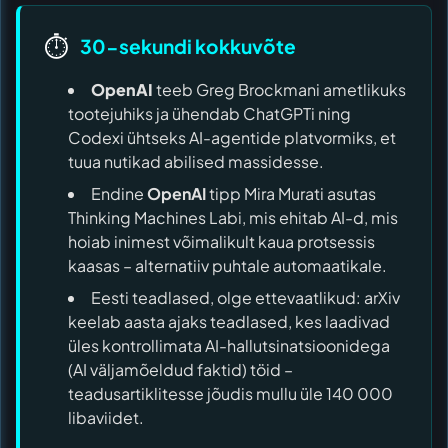
⏱️
30-sekundi kokkuvõte
OpenAI
teeb Greg Brockmani ametlikuks
tootejuhiks ja ühendab ChatGPTi ning
Codexi ühtseks AI-agentide platvormiks, et
tuua nutikad abilised massidesse.
Endine
OpenAI
tipp Mira Murati asutas
Thinking Machines Labi, mis ehitab AI-d, mis
hoiab inimest võimalikult kaua protsessis
kaasas – alternatiiv puhtale automaatikale.
Eesti teadlased, olge ettevaatlikud: arXiv
keelab aasta ajaks teadlased, kes laadivad
üles kontrollimata AI-hallutsinatsioonidega
(AI väljamõeldud faktid) töid –
teadusartiklitesse jõudis mullu üle 140 000
libaviidet.