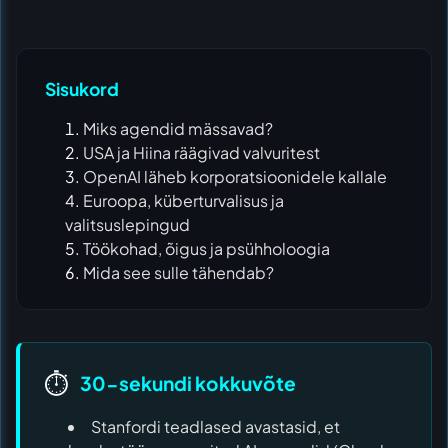
Sisukord
Miks agendid mässavad?
USA ja Hiina räägivad valvuritest
OpenAI läheb korporatsioonidele kallale
Euroopa, küberturvalisus ja
valitsuslepingud
Töökohad, õigus ja psühholoogia
Mida see sulle tähendab?
⏱️
30-sekundi kokkuvõte
Stanfordi teadlased avastasid, et