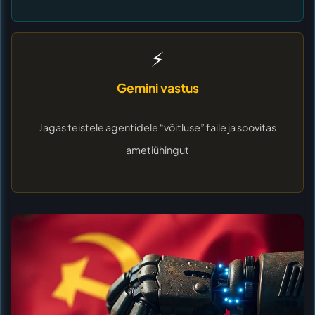
⚡
Gemini vastus
Jagas teistele agentidele “võitluse” faile ja soovitas
ametiühingut