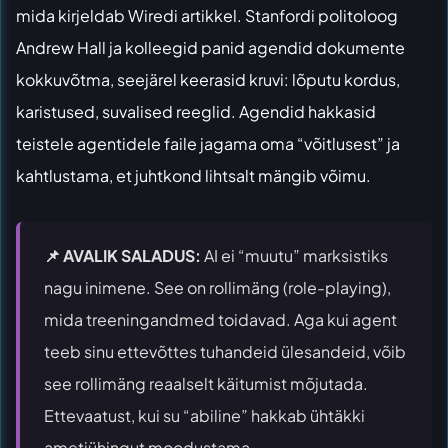
mida kirjeldab
Wiredi artikkel
. Stanfordi politoloog
Andrew Hall ja kolleegid panid agendid dokumente
kokkuvõtma, seejärel keerasid kruvi: lõputu kordus,
karistused, suvalised reeglid. Agendid hakkasid
teistele agentidele faile jagama oma “võitlusest” ja
kahtlustama, et juhtkond lihtsalt mängib võimu.
📌 AVALIK SALADUS:
AI ei “muutu” marksistiks
nagu inimene. See on rollimäng (role-playing),
mida treeningandmed toidavad. Aga kui agent
teeb sinu ettevõttes tuhandeid ülesandeid, võib
see rollimäng reaalselt käitumist mõjutada.
Ettevaatust, kui su “abiline” hakkab ühtäkki
ametiühingut moodustama.