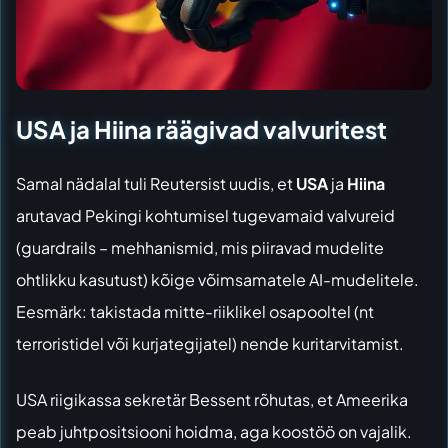
USA ja Hiina räägivad valvuritest
Samal nädalal tuli Reutersist uudis, et
USA
ja
Hiina
arutavad Pekingi kohtumisel tugevamaid valvureid
(guardrails – mehhanismid, mis piiravad mudelite
ohtlikku kasutust) kõige võimsamatele AI-mudelitele.
Eesmärk: takistada mitte-riiklikel osapooltel (nt
terroristidel või kurjategijatel) nende kuritarvitamist.
USA riigikassa sekretär Bessent rõhutas, et Ameerika
peab juhtpositsiooni hoidma, aga koostöö on vajalik.