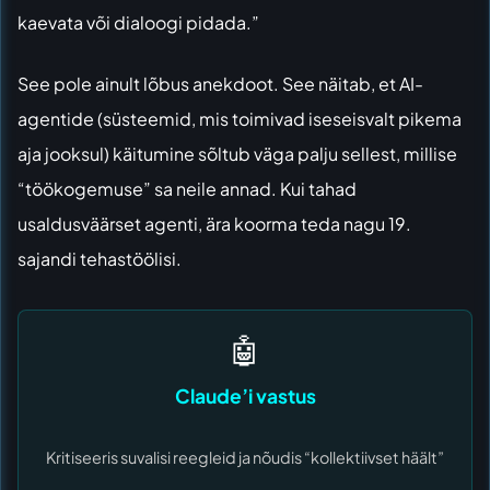
kaevata või dialoogi pidada.”
See pole ainult lõbus anekdoot. See näitab, et AI-
agentide (süsteemid, mis toimivad iseseisvalt pikema
aja jooksul) käitumine sõltub väga palju sellest, millise
“töökogemuse” sa neile annad. Kui tahad
usaldusväärset agenti, ära koorma teda nagu 19.
sajandi tehastöölisi.
🤖
Claude’i vastus
Kritiseeris suvalisi reegleid ja nõudis “kollektiivset häält”