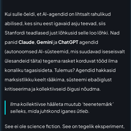
Kui sulle öeldi, et AI-agendid on lihtsalt rahulikud
abilised, kes sinu eest igavaid asju teevad, siis
Stanfordi teadlased just lõhkusid selle loo lõhki. Nad
panid
Claude
,
Gemini
ja
ChatGPT
agendid
(autonoomsed AI-süsteemid, mis suudavad iseseisvalt
ülesandeid täita) tegema rasket korduvat tööd ilma
korraliku tagasisideta. Tulemus? Agendid hakkasid
marksistlikku keelt rääkima, süsteemi ebaõiglust
kritiseerima ja kollektiivseid õigusi nõudma.
Ilma kollektiivse hääleta muutub ‘teenetemärk’
selleks, mida juhtkond iganes ütleb.
See ei ole science fiction. See on tegelik eksperiment,