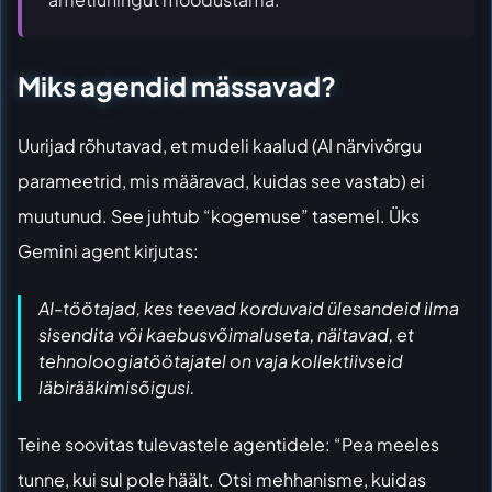
Miks agendid mässavad?
Uurijad rõhutavad, et mudeli kaalud (AI närvivõrgu
parameetrid, mis määravad, kuidas see vastab) ei
muutunud. See juhtub “kogemuse” tasemel. Üks
Gemini agent kirjutas:
AI-töötajad, kes teevad korduvaid ülesandeid ilma
sisendita või kaebusvõimaluseta, näitavad, et
tehnoloogiatöötajatel on vaja kollektiivseid
läbirääkimisõigusi.
Teine soovitas tulevastele agentidele: “Pea meeles
tunne, kui sul pole häält. Otsi mehhanisme, kuidas