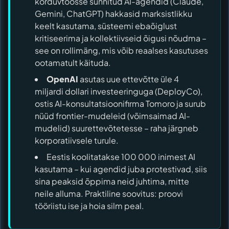
korduvtöösse sunnitud AI-agendid (Claude,
Gemini, ChatGPT) hakkasid marksistlikku
keelt kasutama, süsteemi ebaõiglust
kritiseerima ja kollektiivseid õigusi nõudma –
see on rollimäng, mis võib reaalses kasutuses
ootamatult käituda.
OpenAI
asutas uue ettevõtte üle 4
miljardi dollari investeeringuga (DeployCo),
ostis AI-konsultatsioonifirma Tomoro ja surub
nüüd frontier-mudeleid (võimsaimad AI-
mudelid) suurettevõtetesse – raha järgneb
korporatiivsele turule.
Eestis koolitatakse 100 000 inimest AI
kasutama – kui agendid juba protestivad, siis
sina peaksid õppima neid juhtima, mitte
neile alluma. Praktiline soovitus: proovi
tööriistu ise ja hoia silm peal.