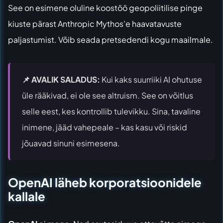
See on esimene oluline koostöö geopoliitilise pinge
kiuste pärast Anthropic Mythos’e haavatavuste
paljastumist. Võib seada pretsedendi kogu maailmale.
📌 AVALIK SALADUS:
Kui kaks suurriiki AI ohutuse
üle rääkivad, ei ole see altruism. See on võitlus
selle eest, kes kontrollib tulevikku. Sina, tavaline
inimene, jääd vahepeale – kas kasu või riskid
jõuavad sinuni esimesena.
OpenAI läheb korporatsioonidele
kallale