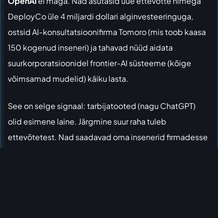
OpenAI
ei maga. Nad asutasid uue ettevõtte nimega
DeployCo üle 4 miljardi dollari alginvesteeringuga,
ostsid AI-konsultatsioonifirma Tomoro (mis toob kaasa
150 kogenud inseneri) ja tahavad nüüd aidata
suurkorporatsioonidel frontier-AI süsteeme (kõige
võimsamad mudelid) käiku lasta.
See on selge signaal: tarbijatooted (nagu ChatGPT)
olid esimene laine. Järgmine suur raha tuleb
ettevõtetest. Nad saadavad oma insenerid firmadesse
sisse, et leida, kus AI kõige rohkem mõju avaldab. Raha
järgneb sinna, kus on suurim kasu – ja praegu on see
korporatiivne juurutamine.