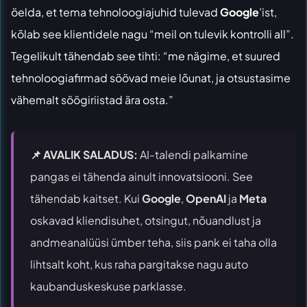
öelda, et tema tehnoloogiajuhid tulevad
Google
’ist,
kõlab see klientidele nagu “meil on tulevik kontrolli all”.
Tegelikult tähendab see tihti: “me nägime, et suured
tehnoloogiafirmad söövad meie lõunat, ja otsustasime
vähemalt söögiriistad ära osta.”
📌 AVALIK SALADUS:
AI-talendi palkamine
pangas ei tähenda ainult innovatsiooni. See
tähendab kaitset. Kui
Google
,
OpenAI
ja
Meta
oskavad kliendisuhet, otsingut, nõuandlust ja
andmeanalüüsi ümber teha, siis pank ei taha olla
lihtsalt koht, kus raha pargitakse nagu auto
kaubanduskeskuse parklasse.