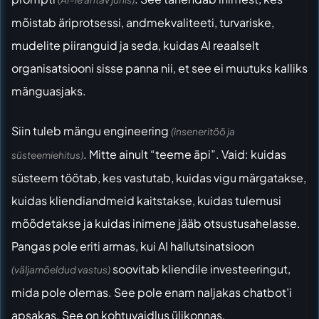
mõistab äriprotsessi, andmekvaliteeti, turvariske,
mudelite piiranguid ja seda, kuidas AI reaalselt
organisatsiooni sisse panna nii, et see ei muutuks kalliks
mänguasjaks.
Siin tuleb mängu engineering
(inseneritöö ja
. Mitte ainult “teeme äpi”. Vaid: kuidas
süsteemiehitus)
süsteem töötab, kes vastutab, kuidas vigu märgatakse,
kuidas kliendiandmeid kaitstakse, kuidas tulemusi
mõõdetakse ja kuidas inimene jääb otsustusahelasse.
Pangas pole eriti armas, kui AI hallutsinatsioon
soovitab kliendile investeeringut,
(väljamõeldud vastus)
mida pole olemas. See pole enam naljakas chatbot’i
apsakas. See on kohtuvaidlus ülikonnas.