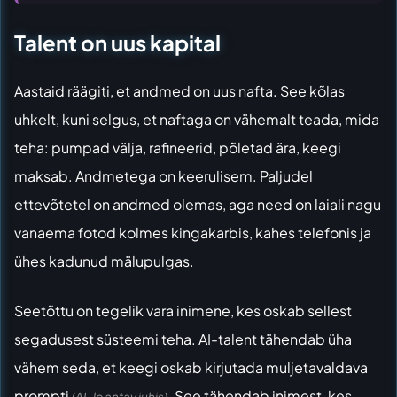
Talent on uus kapital
Aastaid räägiti, et andmed on uus nafta. See kõlas
uhkelt, kuni selgus, et naftaga on vähemalt teada, mida
teha: pumpad välja, rafineerid, põletad ära, keegi
maksab. Andmetega on keerulisem. Paljudel
ettevõtetel on andmed olemas, aga need on laiali nagu
vanaema fotod kolmes kingakarbis, kahes telefonis ja
ühes kadunud mälupulgas.
Seetõttu on tegelik vara inimene, kes oskab sellest
segadusest süsteemi teha. AI-talent tähendab üha
vähem seda, et keegi oskab kirjutada muljetavaldava
prompti
. See tähendab inimest, kes
(AI-le antav juhis)