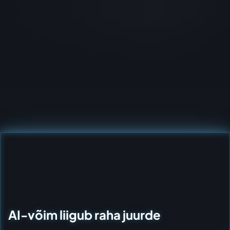
AI-võim liigub raha juurde