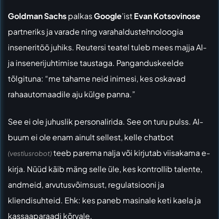
Goldman Sachs
palkas
Google
’ist
Evan Kotsovinose
partneriks ja varade ning varahaldustehnoloogia
inseneritöö juhiks. Reutersi teatel tuleb mees majja AI-
ja insenerijuhtimise taustaga. Panganduskeelde
tõlgituna: “me tahame neid inimesi, kes oskavad
rahaautomaadile aju külge panna.”
See ei ole juhuslik personalirida. See on turu pulss. AI-
buum ei ole enam ainult sellest, kelle chatbot
teeb parema nalja või kirjutab viisakama e-
(vestlusrobot)
kirja. Nüüd käib mäng selle üle, kes kontrollib talente,
andmeid, arvutusvõimsust, regulatsiooni ja
kliendisuhteid. Ehk: kes paneb masinale keti kaela ja
kassaaparaadi kõrvale.