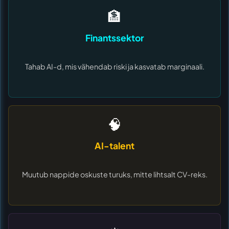
🏦
Finantssektor
Tahab AI-d, mis vähendab riski ja kasvatab marginaali.
🧠
AI-talent
Muutub nappide oskuste turuks, mitte lihtsalt CV-reks.