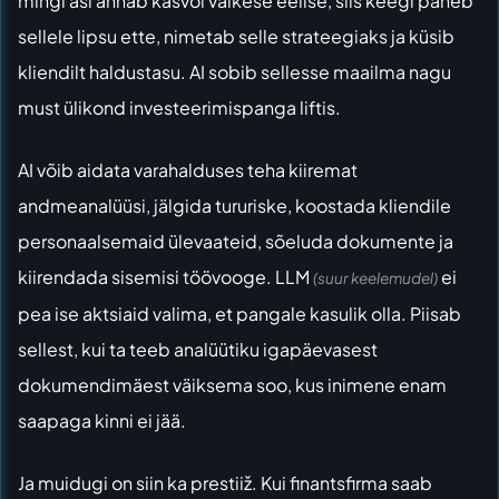
mingi asi annab kasvõi väikese eelise, siis keegi paneb
sellele lipsu ette, nimetab selle strateegiaks ja küsib
kliendilt haldustasu. AI sobib sellesse maailma nagu
must ülikond investeerimispanga liftis.
AI võib aidata varahalduses teha kiiremat
andmeanalüüsi, jälgida tururiske, koostada kliendile
personaalsemaid ülevaateid, sõeluda dokumente ja
kiirendada sisemisi töövooge. LLM
ei
(suur keelemudel)
pea ise aktsiaid valima, et pangale kasulik olla. Piisab
sellest, kui ta teeb analüütiku igapäevasest
dokumendimäest väiksema soo, kus inimene enam
saapaga kinni ei jää.
Ja muidugi on siin ka prestiiž. Kui finantsfirma saab