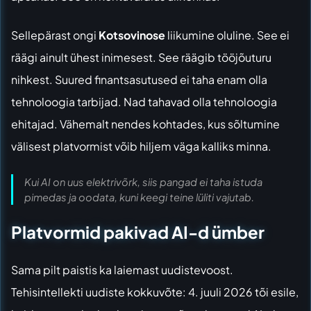
Sellepärast ongi
Kotsovinose
liikumine oluline. See ei
räägi ainult ühest inimesest. See räägib tööjõuturu
nihkest. Suured finantsasutused ei taha enam olla
tehnoloogia tarbijad. Nad tahavad olla tehnoloogia
ehitajad. Vähemalt nendes kohtades, kus sõltumine
välisest platvormist võib hiljem väga kalliks minna.
Kui AI on uus elektrivõrk, siis pangad ei taha istuda
pimedas ja oodata, kuni keegi teine lüliti vajutab.
Platvormid pakivad AI-d ümber
Sama pilt paistis ka laiemast uudistevoost.
Tehisintellekti uudiste kokkuvõte: 4. juuli 2026
tõi esile,