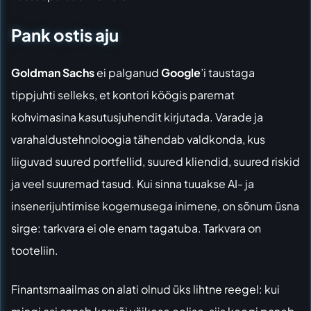
Pank ostis aju
Goldman Sachs
ei palganud
Google
’i taustaga
tippjuhti selleks, et kontori köögis paremat
kohvimasina kasutusjuhendit kirjutada. Varade ja
varahaldustehnoloogia tähendab valdkonda, kus
liiguvad suured portfellid, suured kliendid, suured riskid
ja veel suuremad tasud. Kui sinna tuuakse AI- ja
insenerijuhtimise kogemusega inimene, on sõnum üsna
sirge: tarkvara ei ole enam tagatuba. Tarkvara on
tooteliin.
Finantsmaailmas on alati olnud üks lihtne reegel: kui