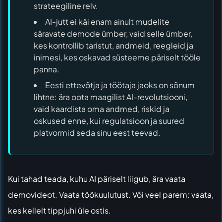
strateegiline relv.
AI-jutt ei käi enam ainult mudelite
säravate demode ümber, vaid selle ümber,
kes kontrollib taristut, andmeid, reegleid ja
inimesi, kes oskavad süsteeme päriselt tööle
panna.
Eesti ettevõtja ja töötaja jaoks on sõnum
lihtne: ära oota maagilist AI-revolutsiooni,
vaid kaardista oma andmed, riskid ja
oskused enne, kui regulatsioon ja suured
platvormid seda sinu eest teevad.
Kui tahad teada, kuhu AI päriselt liigub, ära vaata
demovideot. Vaata töökuulutust. Või veel parem: vaata,
kes kellelt tippjuhi üle ostis.