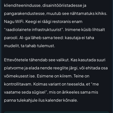
klienditeenindusse, disainitööriistadesse ja
pangarakendustesse, muutub see nähtamatuks kihiks.
Nagu WiFi. Keegi ei räägi restoranis enam
“raadiolainete infrastruktuurist”. Inimene küsib lihtsalt
parooli. AI-ga läheb sama teed: kasutaja ei taha
mudelit, ta tahab tulemust.
Ettevõtetele tähendab see valikut. Kas kasutada suuri
platvorme ja elada nende reeglite järgi, või ehitada osa
võimekusest ise. Esimene on kiirem. Teine on
kontrollitavam. Kolmas variant on teeselda, et “me
vaatame seda sügisel”, mis on ärikeeles sama mis
panna tulekahjule ilus kalender kõrvale.