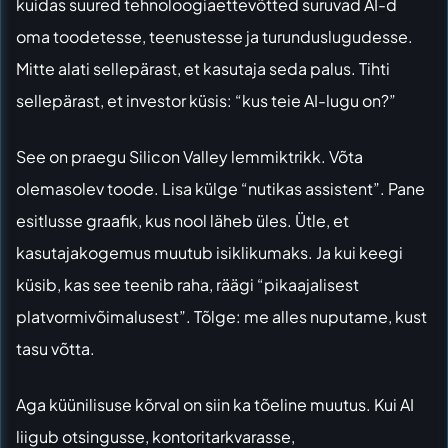
kuidas suured tehnoloogiaettevõtted suruvad AI-d
oma toodetesse, teenustesse ja turunduslugudesse.
Mitte alati sellepärast, et kasutaja seda palus. Tihti
sellepärast, et investor küsis: “kus teie AI-lugu on?”
See on praegu Silicon Valley lemmiktrikk. Võta
olemasolev toode. Lisa külge “nutikas assistent”. Pane
esitlusse graafik, kus nool läheb üles. Ütle, et
kasutajakogemus muutub isiklikumaks. Ja kui keegi
küsib, kas see teenib raha, räägi “pikaajalisest
platvormivõimalusest”. Tõlge: me alles nuputame, kust
tasu võtta.
Aga küünilisuse kõrval on siin ka tõeline muutus. Kui AI
liigub otsingusse, kontoritarkvarasse,