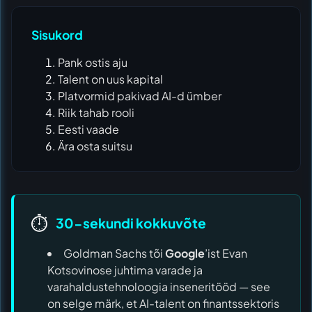
Sisukord
Pank ostis aju
Talent on uus kapital
Platvormid pakivad AI-d ümber
Riik tahab rooli
Eesti vaade
Ära osta suitsu
⏱️
30-sekundi kokkuvõte
Goldman Sachs tõi
Google
’ist Evan
Kotsovinose juhtima varade ja
varahaldustehnoloogia inseneritööd — see
on selge märk, et AI-talent on finantssektoris