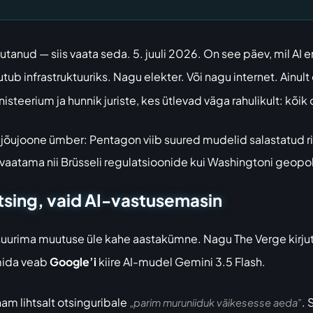
avutanud — siis vaata seda. 5. juuli 2026. On see päev, mil AI e
utub infrastruktuuriks. Nagu elekter. Või nagu internet. Ain
isteerium ja hunnik juriste, kes ütlevad väga rahulikult: kõik
jõujoone ümber: Pentagon viib suured mudelid salastatud ri
aatama nii Brüsseli regulatsioonide kui Washingtoni geopolii
tsing, vaid AI-vastusemasin
suurima muutuse üle kahe aastakümne. Nagu
The Verge kirju
mida veab
Google’i
kiire AI-mudel Gemini 3.5 Flash.
enam lihtsalt otsinguribale
. 
„parim muruniiduk väikesesse aeda”