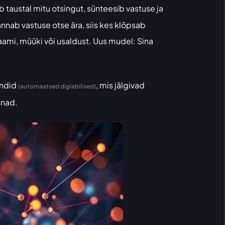
 taustal mitu otsingut, sünteesib vastuse ja
nnab vastuse otse ära, siis kes klõpsab
laami, müüki või usaldust. Uus mudel: Sina
endid
, mis jälgivad
(automaatsed digiabilised)
nnad.