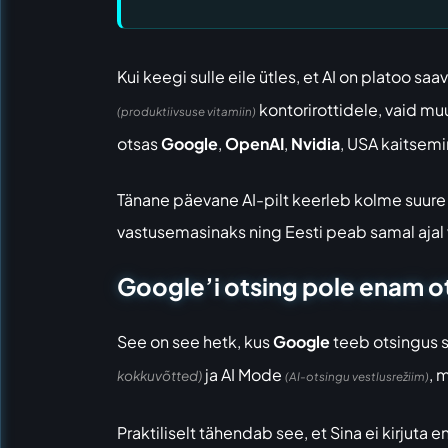
Kui keegi sulle eile ütles, et AI on platoo sa
kontorirottidele, vaid mu
(produktiivsuse vitamiin)
otsas
Google
,
OpenAI
,
Nvidia
, USA kaitsemin
Tänane päevane AI-pilt keerleb kolme suure 
vastusemasinaks ning Eesti peab samal ajal v
Google’i otsing pole enam o
See on see hetk, kus
Google
teeb otsingus 
ja AI Mode
, 
kokkuvõtted)
(AI-otsingu vestlusrežiim)
Praktiliselt tähendab see, et Sina ei kirjuta 