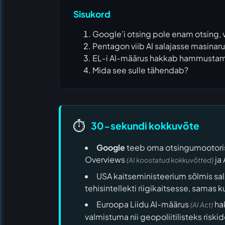
Sisukord
Google’i otsing pole enam otsing, 
Pentagon viib AI salajasse masinar
EL-i AI-määrus hakkab hammusta
Mida see sulle tähendab?
⏱️
30-sekundi kokkuvõte
Google
teeb oma otsingumootoris
Overviews
ja
(AI koostatud kokkuvõtted)
USA kaitseministeerium sõlmis sa
tehisintellekti riigikaitsesse, samas k
Euroopa Liidu AI-määrus
hak
(AI Act)
valmistuma nii geopoliitilisteks risk