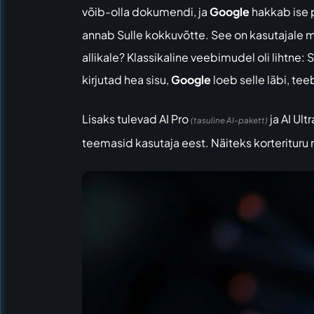
võib-olla dokumendi, ja
Google
hakkab ise 
annab Sulle kokkuvõtte. See on kasutajale 
allikale? Klassikaline veebimudel oli lihtne: S
kirjutad hea sisu,
Google
loeb selle läbi, te
Lisaks tulevad AI Pro
ja AI Ult
(tasuline AI-pakett)
teemasid kasutaja eest. Näiteks korterituru