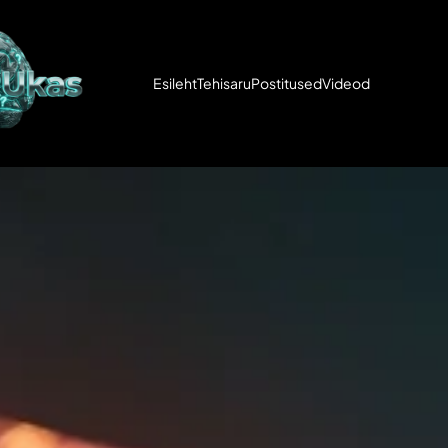
Esileht
Tehisaru
Postitused
Videod