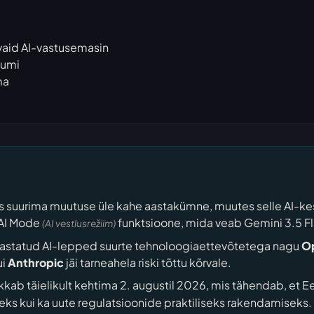
vaid AI-vastusemasin
uumi
ma
 suurima muutuse üle kahe aastakümne, muutes selle AI-ke
 AI Mode
funktsioone, mida veab Gemini 3.5 F
(AI vestlusrežiim)
lastatud AI-lepped suurte tehnoloogiaettevõtetega nagu
O
ui
Anthropic
jäi tarneahela riski tõttu kõrvale.
kab täielikult kehtima 2. augustil 2026, mis tähendab, et Ee
ideks kui ka uute regulatsioonide praktiliseks rakendamiseks.