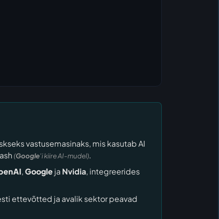
skseks vastusemasinaks, mis kasutab AI
lash
.
(
Google
’i kiire AI-mudel)
penAI
,
Google
ja
Nvidia
, integreerides
sti ettevõtted ja avalik sektor peavad