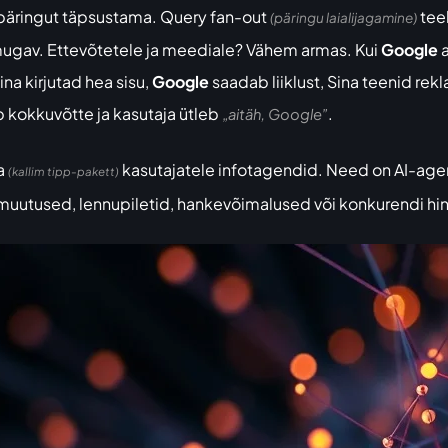
päringut täpsustama. Query fan-out
teeb
(päringu laialijagamine)
mugav. Ettevõtetele ja meediale? Vähem armas. Kui
Google
a
ina kirjutad hea sisu,
Google
saadab liiklust, Sina teenid rek
eb kokkuvõtte ja kasutaja ütleb
.
„aitäh, Google”
ra
kasutajatele infotagendid. Need on AI-ag
(kallim tipp-pakett)
 muutused, lennupiletid, hankevõimalused või konkurendi hi