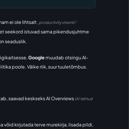
nam ei ole lihtsalt
„productivity vitamin”
ult et seekord istuvad sama pikendusjuhtme
 on seaduslik.
igikaitsesse,
Google
muudab otsingu AI-
tika poole. Väike riik, suur tuuletõmbus.
tab
, saavad keskseks AI Overviews
(AI tehtud
Sa võid kirjutada terve murekirja, lisada pildi,