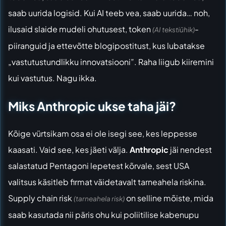
saab uurida logisid. Kui AI teeb vea, saab uurida… noh,
ilusaid slaide mudeli ohutusest, token
-
(AI tekstiühik)
piiranguid ja ettevõtte blogipostitust, kus lubatakse
„vastutustundlikku innovatsiooni”. Raha liigub kiiremini
kui vastutus. Nagu ikka.
Miks Anthropic ukse taha jäi?
Kõige vürtsikam osa ei ole isegi see, kes leppesse
kaasati. Vaid see, kes jäeti välja.
Anthropic
jäi nendest
salastatud Pentagoni lepetest kõrvale, sest USA
valitsus käsitleb firmat väidetavalt tarneahela riskina.
Supply chain risk
on selline mõiste, mida
(tarneahela risk)
saab kasutada nii päris ohu kui poliitilise kabenupu