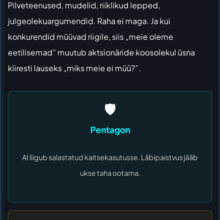
Pilveteenused, mudelid, riiklikud lepped,
julgeolekuargumendid. Raha ei maga. Ja kui
konkurendid müüvad riigile, siis „meie oleme
eetilisemad” muutub aktsionäride koosolekul üsna
kiiresti lauseks „miks meie ei müü?”.
🛡️
Pentagon
AI liigub salastatud kaitsekasutusse. Läbipaistvus jääb
ukse taha ootama.