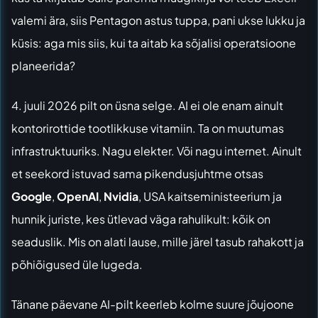
valemi ära, siis Pentagon astus tuppa, pani ukse lukku ja
küsis: aga mis siis, kui ta aitab ka sõjalisi operatsioone
planeerida?
4. juuli 2026 pilt on üsna selge. AI ei ole enam ainult
kontorirottide tootlikkuse vitamiin. Ta on muutumas
infrastruktuuriks. Nagu elekter. Või nagu internet. Ainult
et seekord istuvad sama pikendusjuhtme otsas
Google
,
OpenAI
,
Nvidia
, USA kaitseministeerium ja
hunnik juriste, kes ütlevad väga rahulikult: kõik on
seaduslik. Mis on alati lause, mille järel tasub rahakott ja
põhiõigused üle lugeda.
Tänane päevane AI-pilt keerleb kolme suure jõujoone