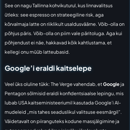
See on nagu Tallinna kohvikuturul, kus linnavalitsus
ütleks: see espresso on strateegiline risk, aga
kõrvalmaja latte on riiklikult usaldusväärne. Võib-olla on
põhjus päris. Võib-olla on piim vale päritoluga. Aga kui
põhjendust ei näe, hakkavad kõik kahtlustama, et
kellegi onu müüb latteubasid.
Google’i eraldi kaitselepe
Veel üks oluline tükk:
The Verge vahendab
, et
Google
ja
Pentagon sõlmisid eraldi konfidentsiaalse lepingu, mis
lubab USA kaitseministeeriumil kasutada Google’i AI-
mudeleid „mis tahes seaduslikul valitsuse eesmärgil”.
Väidetavalt on piiranguteks kodune massjälgimine ja