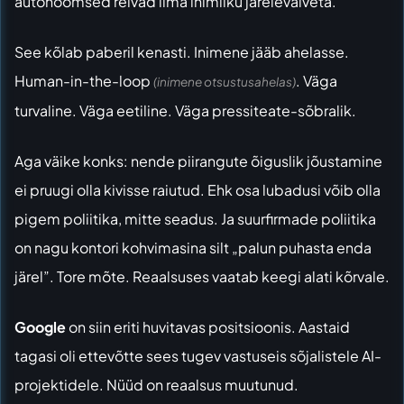
autonoomsed relvad ilma inimliku järelevalveta.
See kõlab paberil kenasti. Inimene jääb ahelasse.
Human-in-the-loop
. Väga
(inimene otsustusahelas)
turvaline. Väga eetiline. Väga pressiteate-sõbralik.
Aga väike konks: nende piirangute õiguslik jõustamine
ei pruugi olla kivisse raiutud. Ehk osa lubadusi võib olla
pigem poliitika, mitte seadus. Ja suurfirmade poliitika
on nagu kontori kohvimasina silt „palun puhasta enda
järel”. Tore mõte. Reaalsuses vaatab keegi alati kõrvale.
Google
on siin eriti huvitavas positsioonis. Aastaid
tagasi oli ettevõtte sees tugev vastuseis sõjalistele AI-
projektidele. Nüüd on reaalsus muutunud.