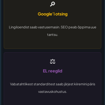
🔎
Google’i otsing
Lingiloendist saab vastusemasin. SEO peab õppima uue
tantsu.
⚖️
EL reeglid
Vabatahtlikest standarditest saab järjest kiiremini päris
vastavuskohustus.