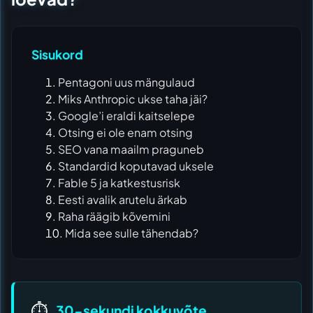
Sisukord
Pentagoni uus mängulaud
Miks Anthropic ukse taha jäi?
Google’i eraldi kaitselepe
Otsing ei ole enam otsing
SEO vana maailm praguneb
Standardid koputavad uksele
Fable 5 ja katkestusrisk
Eesti avalik arutelu ärkab
Raha räägib kõvemini
Mida see sulle tähendab?
⏱️
30-sekundi kokkuvõte