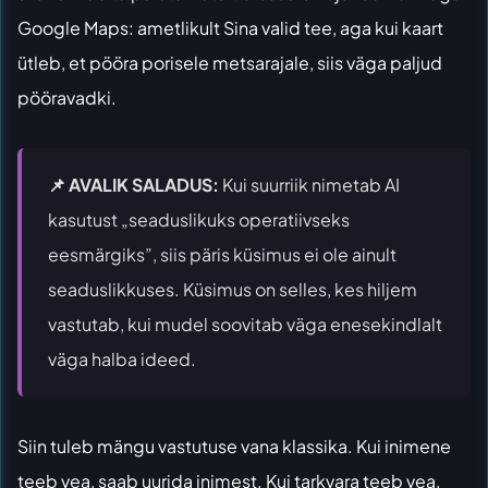
Google Maps: ametlikult Sina valid tee, aga kui kaart
ütleb, et pööra porisele metsarajale, siis väga paljud
pööravadki.
📌 AVALIK SALADUS:
Kui suurriik nimetab AI
kasutust „seaduslikuks operatiivseks
eesmärgiks”, siis päris küsimus ei ole ainult
seaduslikkuses. Küsimus on selles, kes hiljem
vastutab, kui mudel soovitab väga enesekindlalt
väga halba ideed.
Siin tuleb mängu vastutuse vana klassika. Kui inimene
teeb vea, saab uurida inimest. Kui tarkvara teeb vea,