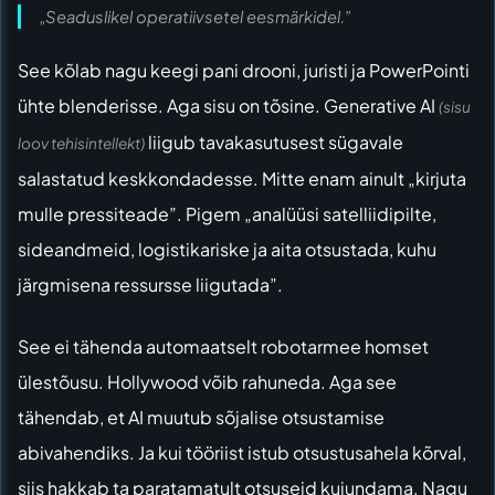
„Seaduslikel operatiivsetel eesmärkidel.”
See kõlab nagu keegi pani drooni, juristi ja PowerPointi
ühte blenderisse. Aga sisu on tõsine. Generative AI
(sisu
liigub tavakasutusest sügavale
loov tehisintellekt)
salastatud keskkondadesse. Mitte enam ainult „kirjuta
mulle pressiteade”. Pigem „analüüsi satelliidipilte,
sideandmeid, logistikariske ja aita otsustada, kuhu
järgmisena ressursse liigutada”.
See ei tähenda automaatselt robotarmee homset
ülestõusu. Hollywood võib rahuneda. Aga see
tähendab, et AI muutub sõjalise otsustamise
abivahendiks. Ja kui tööriist istub otsustusahela kõrval,
siis hakkab ta paratamatult otsuseid kujundama. Nagu