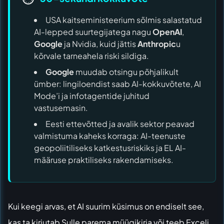
USA kaitseministeerium sõlmis salastatud
AI-lepped suurtegijatega nagu
OpenAI
,
Google
ja Nvidia, kuid jättis
Anthropic
u
kõrvale tarneahela riski sildiga.
Google
muudab otsingu põhjalikult
ümber: lingiloendist saab AI-kokkuvõtete, AI
Mode’i ja infotagentide juhitud
vastusemasin.
Eesti ettevõtted ja avalik sektor peavad
valmistuma kaheks korraga: AI-teenuste
geopoliitiliseks katkestusriskiks ja EL AI-
määruse praktiliseks rakendamiseks.
Kui keegi arvas, et AI suurim küsimus on endiselt see,
kas ta kirjutab Sulle parema müügikirja või teeb Exceli