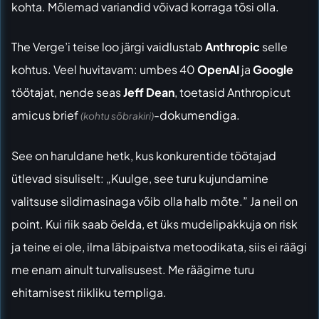
kohta. Mõlemad variandid võivad korraga tõsi olla.
The Verge’i teise loo järgi
vaidlustab
Anthropic
selle
kohtus. Veel huvitavam: umbes 40
OpenAI
ja
Google
töötajat, nende seas
Jeff Dean
, toetasid Anthropicut
amicus brief
-dokumendiga.
(kohtu sõbrakiri)
See on haruldane hetk, kus konkurentide töötajad
ütlevad sisuliselt: „Kuulge, see turu kujundamine
valitsuse sildimasinaga võib olla halb mõte.” Ja neil on
point. Kui riik saab öelda, et üks mudelipakkuja on risk
ja teine ei ole, ilma läbipaistva metoodikata, siis ei räägi
me enam ainult turvalisusest. Me räägime turu
ehitamisest riikliku templiga.