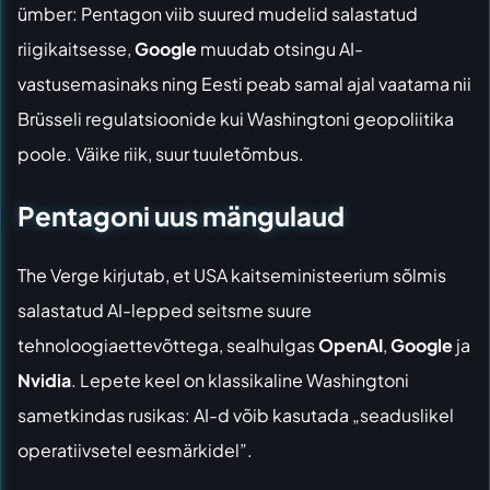
ümber: Pentagon viib suured mudelid salastatud
riigikaitsesse,
Google
muudab otsingu AI-
vastusemasinaks ning Eesti peab samal ajal vaatama nii
Brüsseli regulatsioonide kui Washingtoni geopoliitika
poole. Väike riik, suur tuuletõmbus.
Pentagoni uus mängulaud
The Verge kirjutab
, et USA kaitseministeerium sõlmis
salastatud AI-lepped seitsme suure
tehnoloogiaettevõttega, sealhulgas
OpenAI
,
Google
ja
Nvidia
. Lepete keel on klassikaline Washingtoni
sametkindas rusikas: AI-d võib kasutada „seaduslikel
operatiivsetel eesmärkidel”.