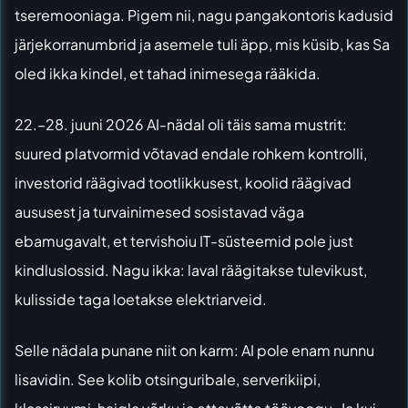
tseremooniaga. Pigem nii, nagu pangakontoris kadusid
järjekorranumbrid ja asemele tuli äpp, mis küsib, kas Sa
oled ikka kindel, et tahad inimesega rääkida.
22.–28. juuni 2026 AI-nädal oli täis sama mustrit:
suured platvormid võtavad endale rohkem kontrolli,
investorid räägivad tootlikkusest, koolid räägivad
aususest ja turvainimesed sosistavad väga
ebamugavalt, et tervishoiu IT-süsteemid pole just
kindluslossid. Nagu ikka: laval räägitakse tulevikust,
kulisside taga loetakse elektriarveid.
Selle nädala punane niit on karm: AI pole enam nunnu
lisavidin. See kolib otsinguribale, serverikiipi,