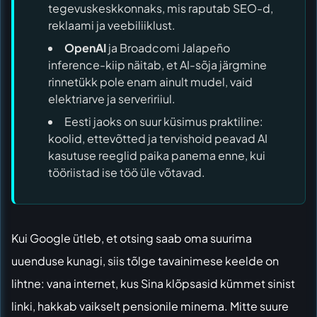
tegevuskeskkonnaks, mis raputab SEO-d,
reklaami ja veebiliiklust.
OpenAI
ja Broadcomi Jalapeño
inference-kiip näitab, et AI-sõja järgmine
rinnetükk pole enam ainult mudel, vaid
elektriarve ja serveririiul.
Eesti jaoks on suur küsimus praktiline:
koolid, ettevõtted ja tervishoid peavad AI
kasutuse reeglid paika panema enne, kui
tööriistad ise töö üle võtavad.
Kui Google ütleb, et otsing saab oma suurima
uuenduse kunagi, siis tõlge tavainimese keelde on
lihtne: vana internet, kus Sina klõpsasid kümmet sinist
linki, hakkab vaikselt pensionile minema. Mitte suure