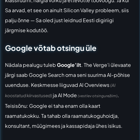
klassiruumi, haigla võrku ja ettevõtte töövoogu. Ja kui
Sa arvad, et see on ainult Silicon Valley probleem, siis
palju õnne — Sa oled just leidnud Eesti digiriigi
järgmise kodutöö.
Google võtab otsingu üle
Nädala pealugu tuleb
Google’ilt
.
The Verge’i ülevaate
järgi saab Google Search oma seni suurima AI-põhise
uuenduse. Keskmesse liiguvad AI Overviews
(AI
ja AI Mode
.
koostatud kiirvastused)
(vestlev otsingurežiim)
Teisisõnu: Google ei taha enam olla kaart
raamatukokku. Ta tahab olla raamatukoguhoidja,
konsultant, müügimees ja kassapidaja ühes isikus.