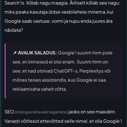
Search’is. Kõlab nagu maagia. Äriliselt kõlab see nagu:
miks peaks kasutaja üldse veebilehele minema, kui
Google saab vastuse, vormi ja nupu enda juures ära
näidata?
📌 AVALIK SALADUS:
Google’i suurim hirm pole
see, et inimesed ei otsi enam. Suurim hirm on
see, et nad otsivad ChatGPT-s, Perplexitys või
mõnes teises assistendis, kus Google ei saa
reklaamiraha vahelt võtta.
SEO
jaoks on see maavärin.
(otsingus leitavaks tegemine)
Vanasti võitlesid ettevõtted selle nimel, et olla Google’i