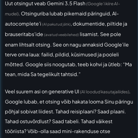
Uut otsingut veab Gemini 3.5 Flash
(Google’i kiire AI-
. Otsinguriba lubab pikemaid päringuid, AI-
mudel)
autocomplete’i
, dokumentide, piltide ja
(AI pakutud jätk)
brauseritabs’ide
lisamist. See pole
(avatud veebilehed)
enam lihtsalt otsing. See on nagu annaksid Google’ile
terve oma laua: failid, pildid, küsimused ja pooleli
mõtted. Google siis noogutab, teeb kohvi ja ütleb: “Ma
tean, mida Sa tegelikult tahtsid.”
Veel suurem asi on generative UI
.
(AI loodud kasutajaliides)
Google lubab, et otsing võib hakata looma Sinu päringu
põhjal sobivat liidest. Tahad reisiplaani? Saad plaani.
Tahad ostuvõrdlust? Saad tabeli. Tahad väikest
tööriista? Võib-olla saad mini-rakenduse otse