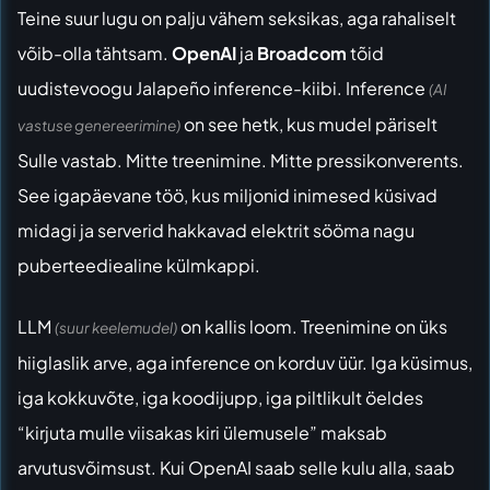
Teine suur lugu on palju vähem seksikas, aga rahaliselt
võib-olla tähtsam.
OpenAI
ja
Broadcom
tõid
uudistevoogu Jalapeño inference-kiibi. Inference
(AI
on see hetk, kus mudel päriselt
vastuse genereerimine)
Sulle vastab. Mitte treenimine. Mitte pressikonverents.
See igapäevane töö, kus miljonid inimesed küsivad
midagi ja serverid hakkavad elektrit sööma nagu
puberteediealine külmkappi.
LLM
on kallis loom. Treenimine on üks
(suur keelemudel)
hiiglaslik arve, aga inference on korduv üür. Iga küsimus,
iga kokkuvõte, iga koodijupp, iga piltlikult öeldes
“kirjuta mulle viisakas kiri ülemusele” maksab
arvutusvõimsust. Kui OpenAI saab selle kulu alla, saab