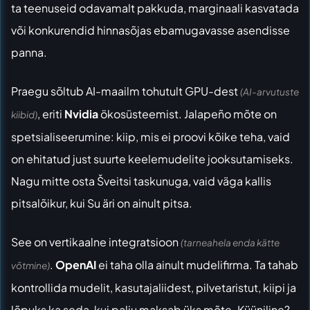
ta teenuseid odavamalt pakkuda, marginaali kasvatada
või konkurendid hinnasõjas ebamugavasse asendisse
panna.
Praegu sõltub AI-maailm tohutult GPU-dest
(AI-arvutuste
, eriti
Nvidia
ökosüsteemist. Jalapeño mõte on
kiibid)
spetsialiseerumine: kiip, mis ei proovi kõike teha, vaid
on ehitatud just suurte keelemudelite jooksutamiseks.
Nagu mitte osta Šveitsi taskunuga, vaid väga kallis
pitsalõikur, kui Su äri on ainult pitsa.
See on vertikaalne integratsioon
(tarneahela enda kätte
.
OpenAI
ei taha olla ainult mudelifirma. Ta tahab
võtmine)
kontrollida mudelit, kasutajaliidest, pilvetaristut, kiipi ja
lõpuks ka seda, kui palju maksab üks mõte. Küüniline?