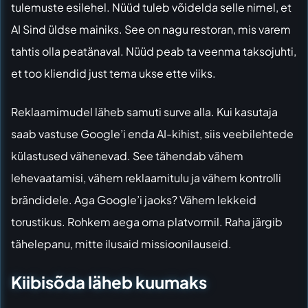
tulemuste esilehel. Nüüd tuleb võidelda selle nimel, et
AI Sind üldse mainiks. See on nagu restoran, mis varem
tahtis olla peatänaval. Nüüd peab ta veenma taksojuhti,
et too kliendid just tema ukse ette viiks.
Reklaamimudel läheb samuti surve alla. Kui kasutaja
saab vastuse Google’i enda AI-kihist, siis veebilehtede
külastused vähenevad. See tähendab vähem
lehevaatamisi, vähem reklaamitulu ja vähem kontrolli
brändidele. Aga Google’i jaoks? Vähem lekkeid
torustikus. Rohkem aega oma platvormil. Raha järgib
tähelepanu, mitte ilusaid missioonilauseid.
Kiibisõda läheb kuumaks