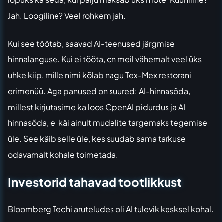
Jah. Loogiline? Veel rohkem jah.
Kui see töötab, saavad AI-teenused järgmise
hinnalanguse. Kui ei tööta, on meil vähemalt veel üks
uhke kiip, mille nimi kõlab nagu Tex-Mex restorani
erimenüü. Aga panused on suured: AI-hinnasõda,
millest kirjutasime ka loos
OpenAI pidurdus ja AI
hinnasõda
, ei käi ainult mudelite targemaks tegemise
üle. See käib selle üle, kes suudab sama tarkuse
odavamalt kohale toimetada.
Investorid tahavad tootlikkust
Bloomberg Techi aruteludes
oli AI tulevik kesksel kohal.