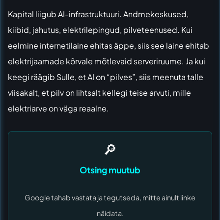
Kapital liigub AI-infrastruktuuri. Andmekeskused,
kiibid, jahutus, elektrilepingud, pilveteenused. Kui
eelmine internetilaine ehitas äppe, siis see laine ehitab
elektrijaamade kõrvale mõtlevaid serveriruume. Ja kui
keegi räägib Sulle, et AI on “pilves”, siis meenuta talle
viisakalt, et pilv on lihtsalt kellegi teise arvuti, mille
elektriarve on väga reaalne.
🔎
Otsing muutub
Google tahab vastata ja tegutseda, mitte ainult linke
näidata.