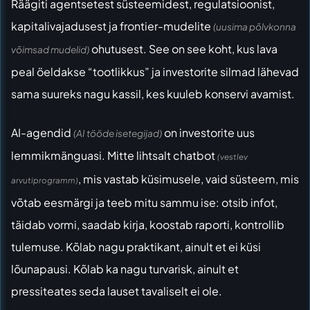
Räägiti agentsetest süsteemidest, regulatsioonist,
kapitalivajadusest ja frontier-mudelite
(uusima põlvkonna
ohutusest. See on see koht, kus lava
võimsad mudelid)
peal öeldakse “tootlikkus” ja investorite silmad lähevad
sama suureks nagu kassil, kes kuuleb konservi avamist.
AI-agendid
on investorite uus
(AI tööde isetegijad)
lemmikmänguasi. Mitte lihtsalt chatbot
(vestlev
, mis vastab küsimusele, vaid süsteem, mis
arvutiprogramm)
võtab eesmärgi ja teeb mitu sammu ise: otsib infot,
täidab vormi, saadab kirja, koostab raporti, kontrollib
tulemuse. Kõlab nagu praktikant, ainult et ei küsi
lõunapausi. Kõlab ka nagu turvarisk, ainult et
pressiteates seda lauset tavaliselt ei ole.