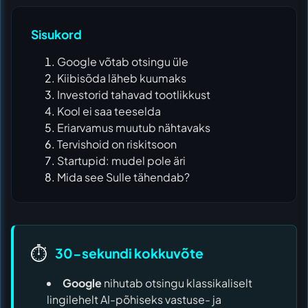
Sisukord
Google võtab otsingu üle
Kiibisõda läheb kuumaks
Investorid tahavad tootlikkust
Kool ei saa teeselda
Eriarvamus muutub nähtavaks
Tervishoid on riskitsoon
Startupid: mudel pole äri
Mida see Sulle tähendab?
⏱️
30-sekundi kokkuvõte
Google
nihutab otsingu klassikaliselt
lingilehelt AI-põhiseks vastuse- ja