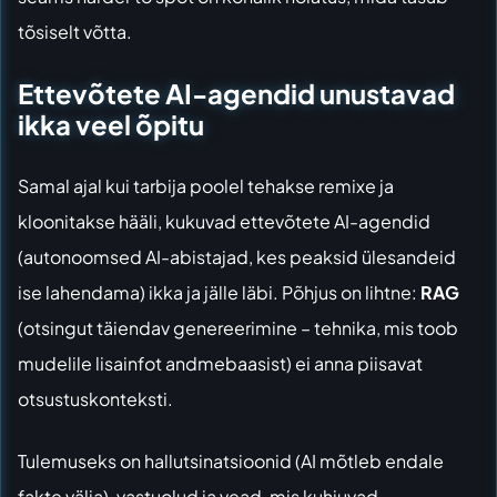
tõsiselt võtta.
Ettevõtete AI-agendid unustavad
ikka veel õpitu
Samal ajal kui tarbija poolel tehakse remixe ja
kloonitakse hääli, kukuvad ettevõtete AI-agendid
(autonoomsed AI-abistajad, kes peaksid ülesandeid
ise lahendama) ikka ja jälle läbi. Põhjus on lihtne:
RAG
(otsingut täiendav genereerimine – tehnika, mis toob
mudelile lisainfot andmebaasist) ei anna piisavat
otsustuskonteksti.
Tulemuseks on hallutsinatsioonid (AI mõtleb endale
fakte välja), vastuolud ja vead, mis kuhjuvad.