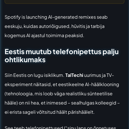
Spotify is launching AI-generated remixes
seab
eeskuju, kuidas autoriõigused, hüvitis ja tarbija
kogemus AI ajastul toimima peaksid.
Eestis muutub telefonipettus palju
ohtlikumaks
Siin Eestis on lugu isiklikum.
TalTechi
uurimus ja TV-
eksperiment näitasid, et eestikeelne AI-häälklooning
(tehnoloogia, mis loob väga realistliku sünteetilise
hääle) on nii hea, et inimesed – sealhulgas kolleegid –
ei erista sageli võltsitud häält pärishäälelt.
See teeb telefonipettused (“sinu laps on õnnetuses,