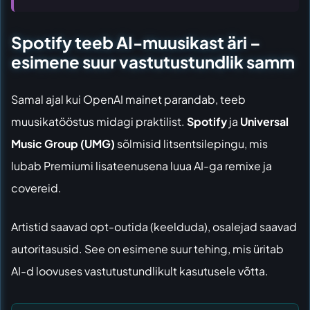
Spotify teeb AI-muusikast äri –
esimene suur vastutustundlik samm
Samal ajal kui OpenAI mainet parandab, teeb
muusikatööstus midagi praktilist.
Spotify
ja
Universal
Music Group (UMG)
sõlmisid litsentsilepingu, mis
lubab Premiumi lisateenusena luua AI-ga remixe ja
covereid.
Artistid saavad opt-outida (keelduda), osalejad saavad
autoritasusid. See on esimene suur tehing, mis üritab
AI-d loovuses vastutustundlikult kasutusele võtta.