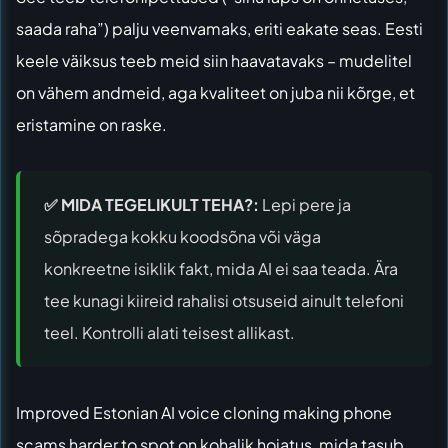
saada raha”) palju veenvamaks, eriti eakate seas. Eesti
keele väiksus teeb meid siin haavatavaks – mudelitel
on vähem andmeid, aga kvaliteet on juba nii kõrge, et
eristamine on raske.
✅ MIDA TEGELIKULT TEHA?:
Lepi pere ja
sõpradega kokku koodsõna või väga
konkreetne isiklik fakt, mida AI ei saa teada. Ära
tee kunagi kiireid rahalisi otsuseid ainult telefoni
teel. Kontrolli alati teisest allikast.
Improved Estonian AI voice cloning making phone
scams harder to spot
on kohalik hoiatus, mida tasub