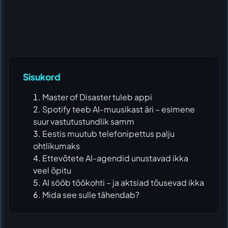
Sisukord
Master of Disaster tuleb appi
Spotify teeb AI-muusikast äri – esimene
suur vastutustundlik samm
Eestis muutub telefonipettus palju
ohtlikumaks
Ettevõtete AI-agendid unustavad ikka
veel õpitu
AI sööb töökohti – ja aktsiad tõusevad ikka
Mida see sulle tähendab?