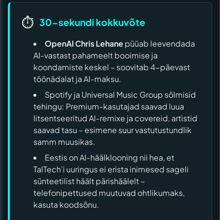
⏱️
30-sekundi kokkuvõte
OpenAI
Chris Lehane
püüab leevendada
AI-vastast pahameelt booimise ja
koondamiste keskel – soovitab 4-päevast
töönädalat ja AI-maksu.
Spotify ja Universal Music Group sõlmisid
tehingu: Premium-kasutajad saavad luua
litsentseeritud AI-remixe ja covereid, artistid
saavad tasu – esimene suur vastutustundlik
samm muusikas.
Eestis on AI-häälklooning nii hea, et
TalTech’i uuringus ei erista inimesed sageli
sünteetilist häält pärishäälelt –
telefonipettused muutuvad ohtlikumaks,
kasuta koodsõnu.