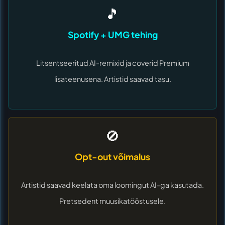
🎵
Spotify + UMG tehing
Litsentseeritud AI-remixid ja coverid Premium
lisateenusena. Artistid saavad tasu.
🚫
Opt-out võimalus
Artistid saavad keelata oma loomingut AI-ga kasutada.
Pretsedent muusikatööstusele.