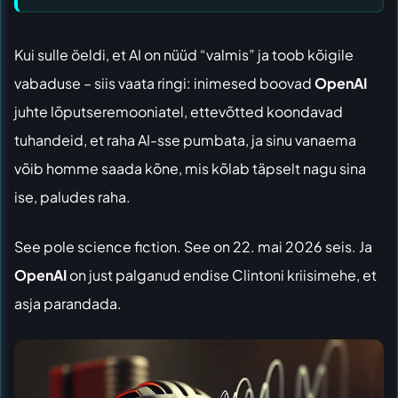
Kui sulle öeldi, et AI on nüüd “valmis” ja toob kõigile
vabaduse – siis vaata ringi: inimesed boovad
OpenAI
juhte lõputseremooniatel, ettevõtted koondavad
tuhandeid, et raha AI-sse pumbata, ja sinu vanaema
võib homme saada kõne, mis kõlab täpselt nagu sina
ise, paludes raha.
See pole science fiction. See on 22. mai 2026 seis. Ja
OpenAI
on just palganud endise Clintoni kriisimehe, et
asja parandada.