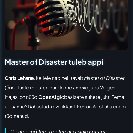
Master of Disaster tuleb appi
Chris Lehane
, kellele nad hellitavalt
Master of Disaster
(õnnetuste meister) hüüdnime andsid juba Valges
Majas, on nüüd
OpenAI
globaalsete suhete juht. Tema
ülesanne? Rahustada avalikkust, kes on AI-st üha enam
tüdinenud.
“Peame mõtlema mõlemale asjale korraga –