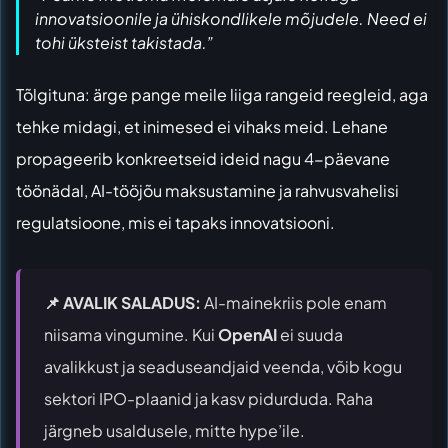
innovatsioonile ja ühiskondlikele mõjudele. Need ei
tohi üksteist takistada.”
Tõlgituna: ärge pange meile liiga rangeid reegleid, aga
tehke midagi, et inimesed ei vihaks meid. Lehane
propageerib konkreetseid ideid nagu 4-päevane
töönädal, AI-tööjõu maksustamine ja rahvusvahelisi
regulatsioone, mis ei tapaks innovatsiooni.
📌 AVALIK SALADUS:
AI-mainekriis pole enam
niisama vingumine. Kui
OpenAI
ei suuda
avalikkust ja seaduseandjaid veenda, võib kogu
sektori IPO-plaanid ja kasv pidurduda. Raha
järgneb usaldusele, mitte hype’ile.