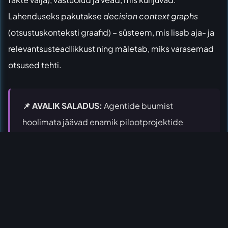
Lahenduseks pakutakse
decision context graphs
(otsustuskonteksti graafid) – süsteem, mis lisab aja- ja
relevantsusteadlikkust ning mäletab, miks varasemad
otsused tehti.
📌 AVALIK SALADUS:
Agentide buumist
hoolimata jäävad enamik pilootprojektide
tasemele. Ilma korraliku mäluta ei muutu AI
kunagi usaldusväärseks töötajaks.
Enterprise AI agents keep failing because they forget
what they learned
selgitab, miks see tehniline
probleem on tegelikult äriprobleem.