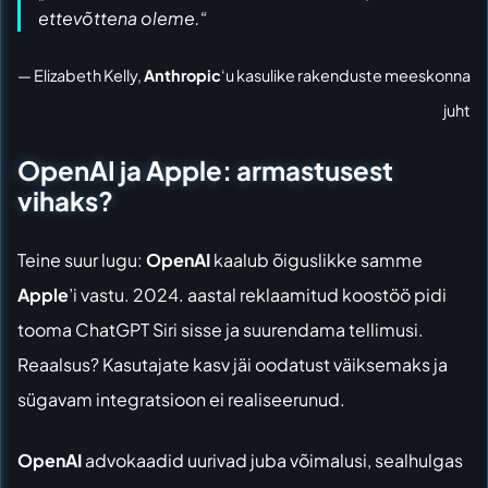
ettevõttena oleme.“
— Elizabeth Kelly,
Anthropic
‘u kasulike rakenduste meeskonna
juht
OpenAI ja Apple: armastusest
vihaks?
Teine suur lugu:
OpenAI
kaalub õiguslikke samme
Apple
’i vastu. 2024. aastal reklaamitud koostöö pidi
tooma ChatGPT Siri sisse ja suurendama tellimusi.
Reaalsus? Kasutajate kasv jäi oodatust väiksemaks ja
sügavam integratsioon ei realiseerunud.
OpenAI
advokaadid uurivad juba võimalusi, sealhulgas