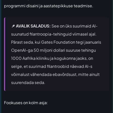
programmi disaini ja aastatepikkuse teadmise.
📌 AVALIK SALADUS:
See on üks suurimaid AI-
suunatud filantroopia-tehinguid viimasel ajal.
Pärast seda, kui Gates Foundation tegi jaanuaris
OpenAI-ga 50 miljoni dollari suuruse tehingu
1000 Aafrika kliiniku ja kogukonna jaoks, on
selge, et suurimad filantroobid näevad AI-s
võimalust vähendada ebavõrdsust, mitte ainult
suurendada seda.
Fookuses on kolm asja: