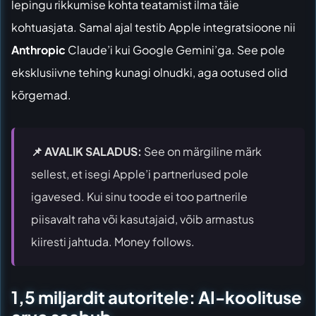
lepingu rikkumise kohta teatamist ilma täie
kohtuasjata. Samal ajal testib Apple integratsioone nii
Anthropic
Claude’i kui Google Gemini’ga. See pole
eksklusiivne tehing kunagi olnudki, aga ootused olid
kõrgemad.
📌 AVALIK SALADUS:
See on märgiline märk
sellest, et isegi Apple’i partnerlused pole
igavesed. Kui sinu toode ei too partnerile
piisavalt raha või kasutajaid, võib armastus
kiiresti jahtuda. Money follows.
1,5 miljardit autoritele: AI-koolituse