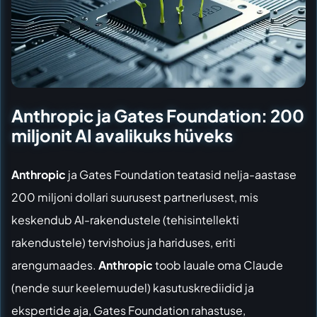
Anthropic ja Gates Foundation: 200
miljonit AI avalikuks hüveks
Anthropic
ja Gates Foundation teatasid nelja-aastase
200 miljoni dollari suurusest partnerlusest, mis
keskendub AI-rakendustele (tehisintellekti
rakendustele) tervishoius ja hariduses, eriti
arengumaades.
Anthropic
toob lauale oma Claude
(nende suur keelemuudel) kasutuskrediidid ja
ekspertide aja, Gates Foundation rahastuse,