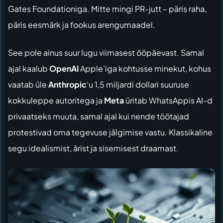
Gates Foundationiga. Mitte mingi PR-jutt – päris raha,
päris eesmärk ja fookus arengumaadel.
See pole ainus suur lugu viimasest ööpäevast. Samal
ajal kaalub
OpenAI
Apple’iga kohtusse minekut, kohus
vaatab üle
Anthropic
‘u 1,5 miljardi dollari suuruse
kokkuleppe autoritega ja
Meta
üritab WhatsAppis AI-d
privaatseks muuta, samal ajal kui nende töötajad
protestivad oma tegevuse jälgimise vastu. Klassikaline
segu idealismist, ärist ja sisemisest draamast.