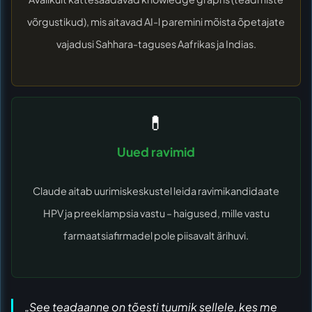
võrgustikud), mis aitavad AI-l paremini mõista õpetajate
vajadusi Sahhara-taguses Aafrikas ja Indias.
💊
Uued ravimid
Claude aitab uurimiskeskustel leida ravimikandidaate
HPV ja preeklampsia vastu – haigused, mille vastu
farmaatsiafirmadel pole piisavalt ärihuvi.
„See teadaanne on tõesti tuumik sellele, kes me