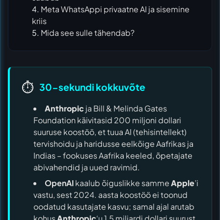
Meta WhatsAppi privaatne AI ja sisemine
kriis
Mida see sulle tähendab?
⏱️
30-sekundi kokkuvõte
Anthropic
ja Bill & Melinda Gates
Foundation käivitasid 200 miljoni dollari
suuruse koostöö, et tuua AI (tehisintellekt)
tervishoidu ja haridusse eelkõige Aafrikas ja
Indias – fookuses Aafrika keeled, õpetajate
abivahendid ja uued ravimid.
OpenAI
kaalub õiguslikke samme
Apple
’i
vastu, sest 2024. aasta koostöö ei toonud
oodatud kasutajate kasvu; samal ajal arutab
kohus
Anthropic
‘u 1,5 miljardi dollari suurust