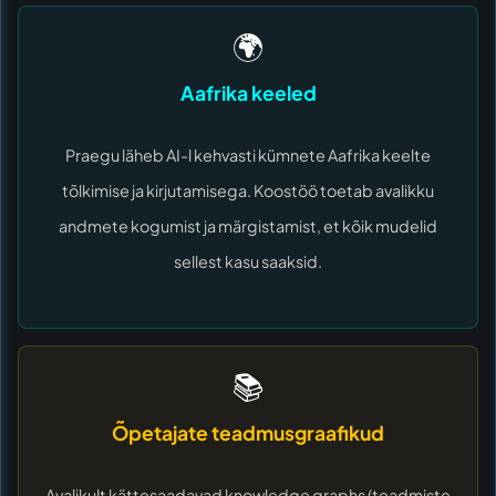
🌍
Aafrika keeled
Praegu läheb AI-l kehvasti kümnete Aafrika keelte
tõlkimise ja kirjutamisega. Koostöö toetab avalikku
andmete kogumist ja märgistamist, et kõik mudelid
sellest kasu saaksid.
📚
Õpetajate teadmusgraafikud
Avalikult kättesaadavad knowledge graphs (teadmiste