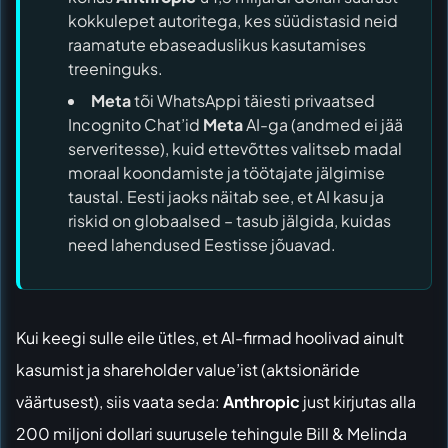
kokkulepet autoritega, kes süüdistasid neid
raamatute ebaseaduslikus kasutamises
treeninguks.
Meta
tõi WhatsAppi täiesti privaatsed
Incognito Chat’id
Meta
AI-ga (andmed ei jää
serveritesse), kuid ettevõttes valitseb madal
moraal koondamiste ja töötajate jälgimise
taustal. Eesti jaoks näitab see, et AI kasu ja
riskid on globaalsed – tasub jälgida, kuidas
need lahendused Eestisse jõuavad.
Kui keegi sulle eile ütles, et AI-firmad hoolivad ainult
kasumist ja shareholder value’ist (aktsionäride
väärtusest), siis vaata seda:
Anthropic
just kirjutas alla
200 miljoni dollari suurusele tehingule Bill & Melinda