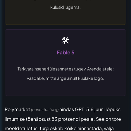
kulusid lugema.
🛠️
Fable 5
Tarkvarainseneri ülesannetes tugev. Arendajatele:
vaadake, mitte ärge ainult kuulake logo.
Polymarket
hindas GPT-5.6 juuni lõpuks
(ennustusturg)
ilmumise tõenäosust 83 protsendi peale. See on tore
meeldetuletus: turg oskab kõike hinnastada, välja