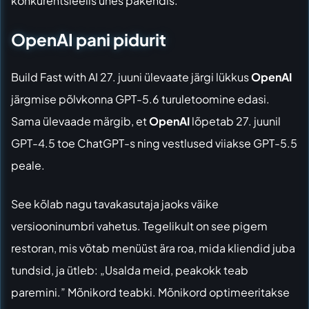
konkurentsieelis ühes pakendis.
OpenAI pani pidurit
Build Fast with AI 27. juuni ülevaate
järgi lükkus
OpenAI
järgmise põlvkonna GPT-5.6 turuletoomine edasi.
Sama ülevaade märgib, et
OpenAI
lõpetab 27. juunil
GPT-4.5 toe ChatGPT-s ning vestlused viiakse GPT-5.5
peale.
See kõlab nagu tavakasutaja jaoks väike
versiooninumbri vahetus. Tegelikult on see pigem
restoran, mis võtab menüüst ära roa, mida kliendid juba
tundsid, ja ütleb: „Usalda meid, peakokk teab
paremini.” Mõnikord teabki. Mõnikord optimeeritakse