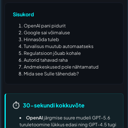
Sisukord
OpenAI pani pidurit
Google sai võimaluse
Hinnasõda tuleb
Turvalisus muutub automaatseks
Regulatsioon jõuab kohale
Autorid tahavad raha
Andmekeskused pole nähtamatud
Mida see Sulle tähendab?
⏱️
30-sekundi kokkuvõte
OpenAI
järgmise suure mudeli GPT-5.6
turuletoomine lükkus edasi ning GPT-4.5 tugi