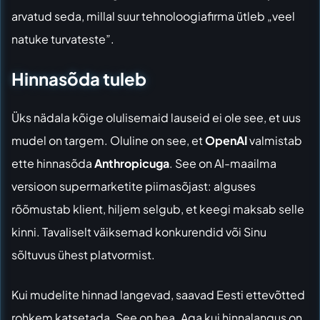
arvatud seda, millal suur tehnoloogiafirma ütleb „veel
natuke turvateste”.
Hinnasõda tuleb
Üks nädala kõige olulisemaid lauseid ei ole see, et uus
mudel on targem. Oluline on see, et
OpenAI
valmistab
ette hinnasõda
Anthropicuga
. See on AI-maailma
versioon supermarketite piimasõjast: alguses
rõõmustab klient, hiljem selgub, et keegi maksab selle
kinni. Tavaliselt väiksemad konkurendid või Sinu
sõltuvus ühest platvormist.
Kui mudelite hinnad langevad, saavad Eesti ettevõtted
rohkem katsetada. See on hea. Aga kui hinnalangus on