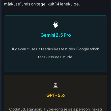
märkuse”, mis on tegelikult 14 lehekülge.
🧠
Gemini 2.5 Pro
Tugev arutluses ja teaduslikes testides. Google tahab
taas klassi ees istuda.
⏳
GPT-5.6
Oodatud, aga viibib. Hype-rong seisis ja perroonil hakati