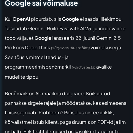
Google sai võimaluse
Kui
OpenAI
pidurdab, siis
Google
ei saada lillekimpu.
Ta saadab Gemini.
Build Fast with AI 25. juuni ülevaade
toob välja, et
Google
lansseeris 22. juunil Gemini 2.5
Pro koos Deep Think
võimekusega.
(sügav arutlusrežiim)
See tõusis mitmel teadus- ja
programmeerimisbenčmarkil
avalike
(võrdlustestil)
mudelite tippu.
Benčmark on AI-maailma drag race. Kõik autod
pannakse sirgele rajale ja mõõdetakse, kes esimesena
finišisse jõuab. Probleem? Päriselus on tee auklik,
kõrvalistmel istub klient, pagasiruumis on PDF-id ja ilm
on halb. Ehk testitulemused on kasulikud, aga mitte