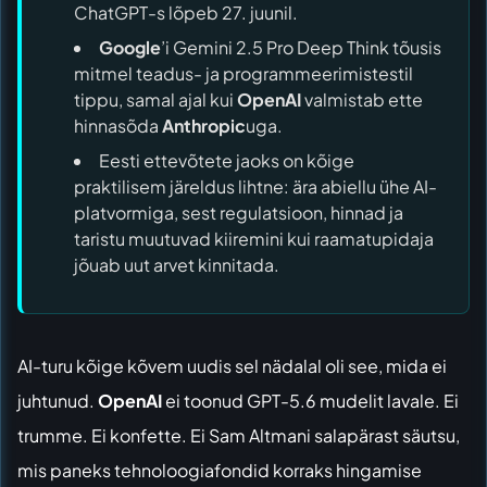
ChatGPT-s lõpeb 27. juunil.
Google
’i Gemini 2.5 Pro Deep Think tõusis
mitmel teadus- ja programmeerimistestil
tippu, samal ajal kui
OpenAI
valmistab ette
hinnasõda
Anthropic
uga.
Eesti ettevõtete jaoks on kõige
praktilisem järeldus lihtne: ära abiellu ühe AI-
platvormiga, sest regulatsioon, hinnad ja
taristu muutuvad kiiremini kui raamatupidaja
jõuab uut arvet kinnitada.
AI-turu kõige kõvem uudis sel nädalal oli see, mida ei
juhtunud.
OpenAI
ei toonud GPT-5.6 mudelit lavale. Ei
trumme. Ei konfette. Ei Sam Altmani salapärast säutsu,
mis paneks tehnoloogiafondid korraks hingamise