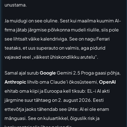
unustama.
Ja muidugi on see oluline. Sest kui maailma kuumim AI-
firma jätab järgmise põlvkonna mudeli riiulile, siis pole
see lihtsalt väike kalendriviga. See on nagu Ferrari
teataks, et uus superauto on valmis, aga pidurid
vajavad veel „väikest ühiskondlikku arutelu”.
Samal ajal surub
Google
Gemini 2.5 Proga gaasi põhja,
Anthropic
lihvib oma Claude’i ökosüsteemi,
OpenAI
ehitab oma kiipi ja Euroopa kell tiksub: EL-i AI akti
järgmine suur tähtaeg on 2. august 2026. Eesti
ettevõtja jaoks tähendab see ühte: AI ei ole enam
mänguasi. See on kuluartikkel, õiguslik risk ja