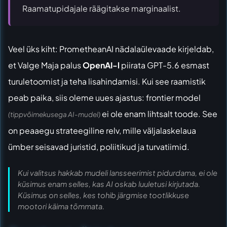
Raamatupidajale räägitakse marginaalist.
Veel üks kiht:
PrometheanAI nädalaülevaade
kirjeldab,
et Valge Maja palus
OpenAI-l
piirata GPT-5.6 esmast
turuletoomist ja teha lisahindamisi. Kui see raamistik
peab paika, siis oleme uues ajastus: frontier model
ei ole enam lihtsalt toode. See
(tippvõimekusega AI-mudel)
on peaaegu strateegiline relv, mille väljalaskelaua
ümber seisavad juristid, poliitikud ja turvatiimid.
Kui valitsus hakkab mudeli lansseerimist pidurdama, ei ole
küsimus enam selles, kas AI oskab luuletusi kirjutada.
Küsimus on selles, kes tohib järgmise tootlikkuse
mootori käima tõmmata.