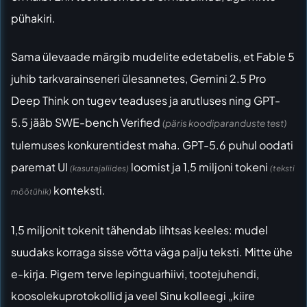
pühakiri.
Sama ülevaade märgib mudelite edetabelis, et Fable 5
juhib tarkvarainseneri ülesannetes, Gemini 2.5 Pro
Deep Think on tugev teaduses ja arutluses ning GPT-
5.5 jääb SWE-bench Verified
(päris koodiparanduste test)
tulemuses konkurentidest maha. GPT-5.6 puhul oodati
paremat UI
loomist ja 1,5 miljoni tokeni
(kasutajaliides)
(teksti
konteksti.
mõõtühik)
1,5 miljonit tokenit tähendab lihtsas keeles: mudel
suudaks korraga sisse võtta väga palju teksti. Mitte ühe
e-kirja. Pigem terve lepinguarhiivi, tootejuhendi,
koosolekuprotokollid ja veel Sinu kolleegi „kiire