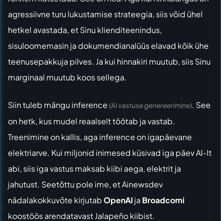
agressiivne turu lukustamise strateegia, siis võid ühel
hetkel avastada, et Sinu klienditeenindus,
sisuloomemasin ja dokumendianalüüs elavad kõik ühe
teenusepakkuja pilves. Ja kui hinnakiri muutub, siis Sinu
marginaal muutub koos sellega.
Siin tuleb mängu inference
. See
(AI vastuse genereerimine)
on hetk, kus mudel reaalselt töötab ja vastab.
Treenimine on kallis, aga inference on igapäevane
elektriarve. Kui miljonid inimesed küsivad iga päev AI-lt
abi, siis iga vastus maksab kiibi aega, elektrit ja
jahutust. Seetõttu pole ime, et
Ainewsdev
nädalakokkuvõte
kirjutab
OpenAI
ja
Broadcomi
koostöös arendatavast Jalapeño kiibist.