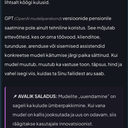
lihtsalt köögi kulusid.
GPT
versioonide pensionile
(OpenAI mudeliperekond)
saatmine pole ainult tehniline koristus. See mõjutab
ettevõtteid, kes on oma töövood, klienditoe,
turunduse, arenduse või sisemised assistendid
konkreetse mudeli käitumise järgi paika sättinud. Kui
mudel muutub, muutub ka vastuse toon, täpsus, hind ja
vahel isegi viis, kuidas ta Sinu failidest aru saab.
📌 AVALIK SALADUS:
Mudelite „uuendamine” on
sageli ka kulude ümberpakkimine. Kui vana
mudel on kallis jooksutada ja uus on odavam, siis
räägitakse kasutajale innovatsioonist.