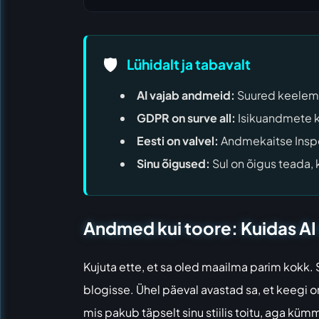
🛡️
Lühidalt ja tabavalt
AI vajab andmeid:
Suured keelemud
GDPR on surve all:
Isikuandmete ka
Eesti on valvel:
Andmekaitse Inspe
Sinu õigused:
Sul on õigus teada,
Andmed kui toore: Kuidas A
Kujuta ette, et sa oled maailma parim kokk.
blogisse. Ühel päeval avastad sa, et keegi o
mis pakub täpselt sinu stiilis toitu, aga kü