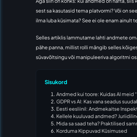
Aga siin on konks: kui andmed on nafta, siis 
sest sa kasutasid tema platvormi? Või on see
ilma luba küsimata? See ei ole enam ainult te
Selles artiklis lammutame lahti andmete om
pähe panna, millist rolli mängib selles kõig
süvavõltsingu või manipuleeriva algoritmi os
Sisukord
Andmed kui toore: Kuidas AI meid 
GDPR vs AI: Kas vana seadus suuda
Eesti eesliinil: Andmekaitse Inspekt
Kellele kuuluvad andmed? Juriidiline
Mida sa saad teha? Praktilised sa
Korduma Kippuvad Küsimused