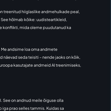
n treenitud hiiglaslike andmehulkade peal,
. See hõlmab kõike: uudisteartikleid,
lise konflikti, mida oleme puudutanud ka
s. Me andsime loa oma andmete
näevad seda teisiti – nende jaoks on kõik,
a Euroopa kasutajate andmeid AI treenimiseks,
. See on andnud meile õiguse olla
 iga prao selles tammis. Kuidas sa