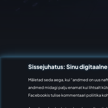
Sissejuhatus: Sinu digitaalne 
Mäletad seda aega, kui “andmed on uus nafta
andmed midagi palju enamat kui lihtsalt kütu
Facebookis tulise kommentaari poliitika kohta 