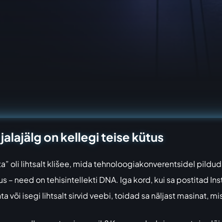
jalajälg on kellegi teise kütus
” oli lihtsalt klišee, mida tehnoloogiakonverentsidel pild
s – need on tehisintellekti DNA. Iga kord, kui sa postitad I
või isegi lihtsalt sirvid veebi, toidad sa näljast masinat, mis