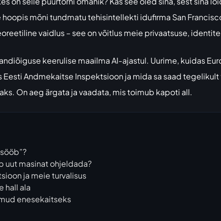
kes on selle puurtorni omanik? Kas see oled sina, sest sina lõ
 hoopis mõni tundmatu tehisintellekti idufirma San Francisc
oreetiline vaidlus – see on võitlus meie privaatsuse, identit
andiõiguse keerulise maailma AI-ajastul. Uurime, kuidas Eur
es Eesti Andmekaitse Inspektsioon ja mida sa saad tegelikult
aks. On aeg ärgata ja vaadata, mis toimub kapoti all.
“sööb”?
b uut masinat ohjeldada?
sioon ja meie turvalisus
 hall ala
mmud enesekaitseks