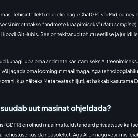
lmas. Tehisintellekti mudelid nagu ChatGPT või Midjourney o
tsessi nimetatakse “andmete kraapimiseks” (
data scraping
)
i koodi GitHubis. See on tekitanud tohutu eetilise ja juriidi
dnud kunagi luba oma andmete kasutamiseks AI treenimisek
 või jagada oma loomingut maailmaga. Aga tehnoloogiahiiud 
lukorrani, kus näiteks Meta teatas hiljuti, et hakkab kasutam
 suudab uut masinat ohjeldada?
s (GDPR) on olnud maailma kuldstandard privaatsuse kaitsel
kohustuse küsida nõusolekut. Aga AI on nagu vesi, mis leiab