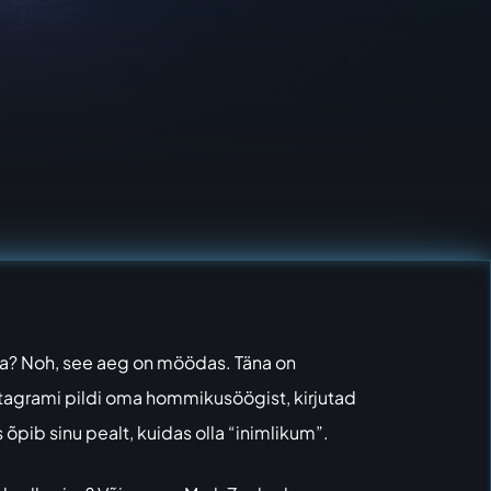
uda? Noh, see aeg on möödas. Täna on
nstagrami pildi oma hommikusöögist, kirjutad
 õpib sinu pealt, kuidas olla “inimlikum”.