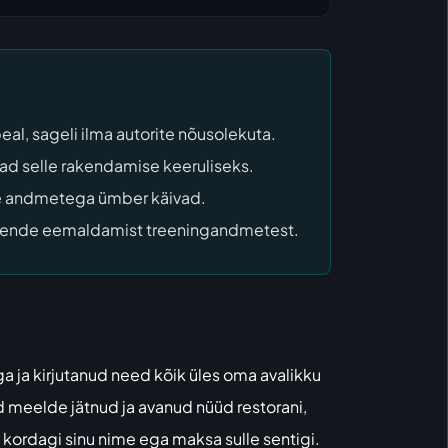
al, sageli ilma autorite nõusolekuta.
ad selle rakendamise keeruliseks.
ie andmetega ümber käivad.
a nende eemaldamist treeningandmetest.
a ja kirjutanud need kõik üles oma avalikku
ed meelde jätnud ja avanud nüüd restorani,
i kordagi sinu nime ega maksa sulle sentigi.