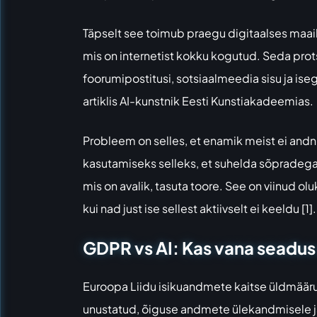
Täpselt see toimub praegu digitaalses maai
mis on internetist kokku kogutud. Seda pro
foorumipostitusi, sotsiaalmeedia sisu ja iseg
artiklis
AI-kunstnik Eesti Kunstiakadeemias
.
Probleem on selles, et enamik meist ei an
kasutamiseks selleks, et suhelda sõpradega
mis on avalik, tasuta toore. See on viinud o
kui nad just ise sellest aktiivselt ei keeldu [1].
GDPR vs AI: Kas vana seadus
Euroopa Liidu isikuandmete kaitse üldmääru
unustatud, õiguse andmete ülekandmisele ja 