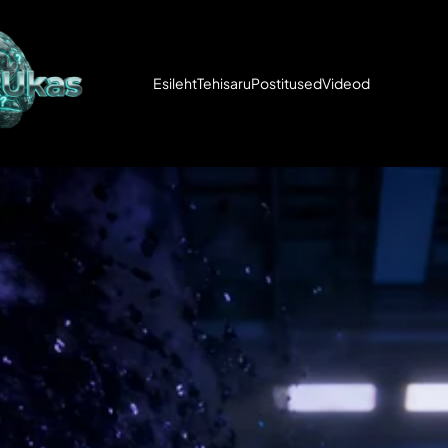
Esileht
Tehisaru
Postitused
Videod