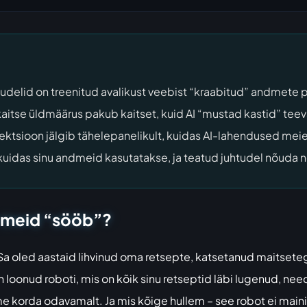
elid on treenitud avalikust veebist “kraabitud” andmete pe
itse üldmäärus pakub kaitset, kuid AI “mustad kastid” teev
ktsioon jälgib tähelepanelikult, kuidas AI-lahendused me
 kuidas sinu andmeid kasutatakse, ja teatud juhtudel nõud
I meid “sööb”?
 Sa oled aastaid lihvinud oma retsepte, katsetanud maitseteg
n loonud roboti, mis on kõik sinu retseptid läbi lugenud, ne
mme korda odavamalt. Ja mis kõige hullem – see robot ei main