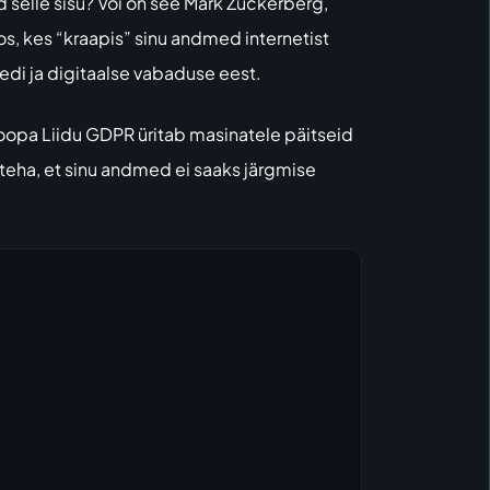
id selle sisu? Või on see Mark Zuckerberg,
os, kes “kraapis” sinu andmed internetist
eedi ja digitaalse vabaduse eest.
oopa Liidu GDPR üritab masinatele päitseid
 teha, et sinu andmed ei saaks järgmise