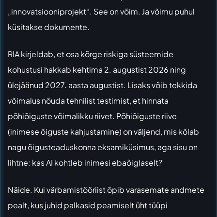
„innovatsiooniprojekt“. See on võim. Ja võimu puhul
küsitakse dokumente.
RIA kirjeldab, et osa kõrge riskiga süsteemide
kohustusi hakkab kehtima 2. augustist 2026 ning
ülejäänud 2027. aasta augustist. Lisaks võib tekkida
võimalus nõuda tehnilist testimist, et hinnata
põhiõiguste võimalikku riivet. Põhiõiguste riive
(inimese õiguste kahjustamine) on väljend, mis kõlab
nagu õigusteaduskonna eksamiküsimus, aga sisu on
lihtne: kas AI kohtleb inimesi ebaõiglaselt?
Näide. Kui värbamistööriist õpib varasemate andmete
pealt, kus juhid palkasid peamiselt üht tüüpi