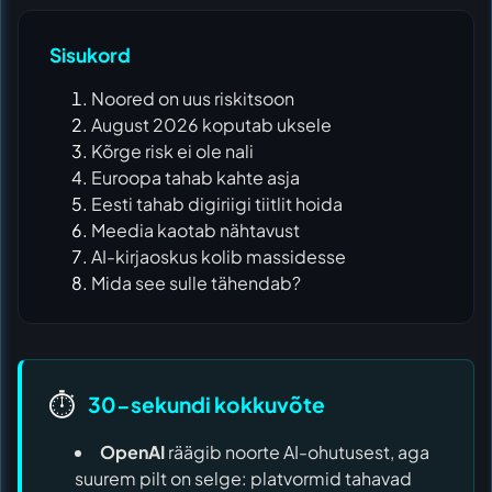
Sisukord
Noored on uus riskitsoon
August 2026 koputab uksele
Kõrge risk ei ole nali
Euroopa tahab kahte asja
Eesti tahab digiriigi tiitlit hoida
Meedia kaotab nähtavust
AI-kirjaoskus kolib massidesse
Mida see sulle tähendab?
⏱️
30-sekundi kokkuvõte
OpenAI
räägib noorte AI-ohutusest, aga
suurem pilt on selge: platvormid tahavad