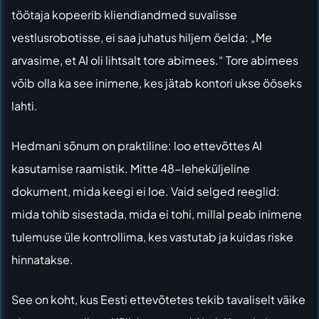
töötaja kopeerib kliendiandmed suvalisse
vestlusrobotisse, ei saa juhatus hiljem öelda: „Me
arvasime, et AI oli lihtsalt tore abimees.“ Tore abimees
võib olla ka see inimene, kes jätab kontori ukse ööseks
lahti.
Hedmani sõnum on praktiline: loo ettevõttes AI
kasutamise raamistik. Mitte 48-leheküljeline
dokument, mida keegi ei loe. Vaid selged reeglid:
mida tohib sisestada, mida ei tohi, millal peab inimene
tulemuse üle kontrollima, kes vastutab ja kuidas riske
hinnatakse.
See on koht, kus Eesti ettevõtetes tekib tavaliselt väike