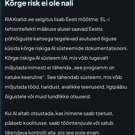
Kõrge risk ei ole nali
RIA Kratid.ee selgitus
lisab Eesti mõõtme: EL-i
tehisintellekti määruse alusel saavad Eestis
põhiõiguste kaitsega tegelevad asutused õiguse
küsida kõrge riskiga AI süsteemide dokumentatsiooni.
Kõrge riskiga AI süsteem (AI, mis võib tugevalt
mõjutada inimest) ei tähenda „see programm on
natuke keeruline“. See tähendab süsteemi, mis võib
mõjutada tööd, haridust, avalikke teenuseid, ligipääsu
õigustele või muid tundlikke otsuseid.
Kui AI aitab otsustada, kas inimene saab toetust,
pääseb koolitusse, saab tööintervjuule või satub
täiendava kontrolli alla, siis see pole enam