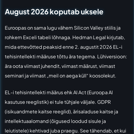
August 2026 koputab uksele
Euroopas on sama lugu vähem Silicon Valley stiilis ja
rohkem Exceli tabeli lõhnaga.
Hedman Legal kirjutab
,
mida ettevõtted peaksid enne 2. augustit 2026 EL-i
tehisintellekti määruse tõttu ära tegema. Lühiversioon:
ära oota viimast juhendit, viimast määrust, viimast
seminari ja viimast „meil on aega küll“ koosolekut.
EL-i tehisintellekti määrus ehk AI Act (Euroopa AI
kasutuse reeglistik) ei tule tühjale väljale. GDPR
(isikuandmete kaitse reeglid), ärisaladuse kaitse ja
intellektuaalomand (õigused loodud sisule ja
leiutistele) kehtivad juba praegu. See tähendab, et kui