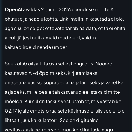
OpenAI
avaldas 2. juunil 2026 uuenduse noorte AI-
ohutuse ja heaolu kohta. Linki meil siin kasutada ei ole,
aga sisu on selge: ettevõte tahab näidata, et ta ei ehita
ainult järjest nutikamaid mudeleid, vaid ka
kaitsepiirdeid nende ümber.
See kõlab õilsalt. Ja osa sellest ongi õilis. Noored
kasutavad AI-d õppimiseks, kirjutamiseks,
eneseanalüüsiks, sõpradega naljatamiseks ja vahel ka
asjadeks, mille peale täiskasvanud eelistaksid mitte
mõelda. Kui sul on taskus vestlusrobot, mis vastab kell
02.17 igale emotsionaalsele küsimusele, siis see ei ole
lihtsalt „uus kalkulaator“. See on digitaalne
vestluskaaslane, mis võib mõnikord käituda nagu