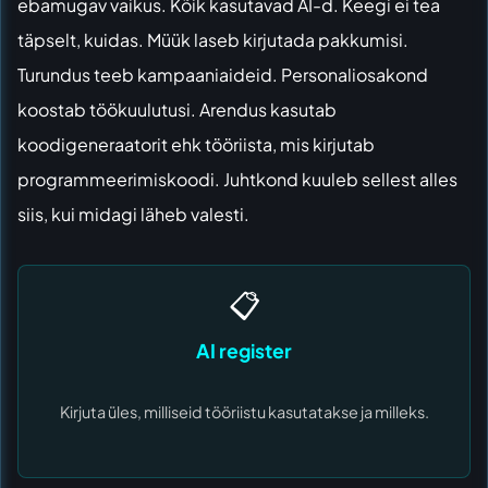
ebamugav vaikus. Kõik kasutavad AI-d. Keegi ei tea
täpselt, kuidas. Müük laseb kirjutada pakkumisi.
Turundus teeb kampaaniaideid. Personaliosakond
koostab töökuulutusi. Arendus kasutab
koodigeneraatorit ehk tööriista, mis kirjutab
programmeerimiskoodi. Juhtkond kuuleb sellest alles
siis, kui midagi läheb valesti.
📋
AI register
Kirjuta üles, milliseid tööriistu kasutatakse ja milleks.