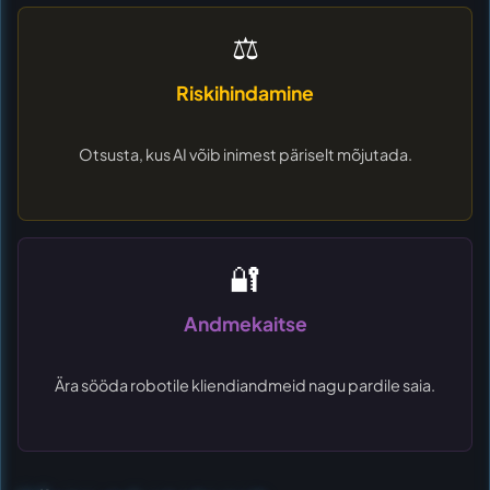
⚖️
Riskihindamine
Otsusta, kus AI võib inimest päriselt mõjutada.
🔐
Andmekaitse
Ära sööda robotile kliendiandmeid nagu pardile saia.