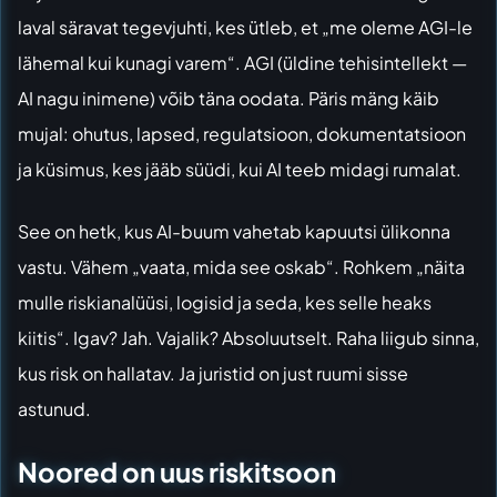
laval säravat tegevjuhti, kes ütleb, et „me oleme AGI-le
lähemal kui kunagi varem“. AGI (üldine tehisintellekt —
AI nagu inimene) võib täna oodata. Päris mäng käib
mujal: ohutus, lapsed, regulatsioon, dokumentatsioon
ja küsimus, kes jääb süüdi, kui AI teeb midagi rumalat.
See on hetk, kus AI-buum vahetab kapuutsi ülikonna
vastu. Vähem „vaata, mida see oskab“. Rohkem „näita
mulle riskianalüüsi, logisid ja seda, kes selle heaks
kiitis“. Igav? Jah. Vajalik? Absoluutselt. Raha liigub sinna,
kus risk on hallatav. Ja juristid on just ruumi sisse
astunud.
Noored on uus riskitsoon