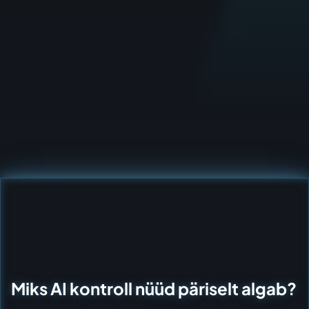
Miks AI kontroll nüüd päriselt algab?