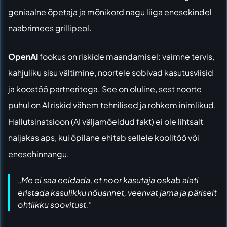
geniaalne õpetaja ja mõnikord nagu liiga enesekindel
naabrimees grillipeol.
OpenAI
fookus on riskide maandamisel: vaimne tervis,
kahjuliku sisu vältimine, noortele sobivad kasutusviisid
ja koostöö partneritega. See on oluline, sest noorte
puhul on AI riskid vähem tehnilised ja rohkem inimlikud.
Hallutsinatsioon (AI väljamõeldud fakt) ei ole lihtsalt
naljakas aps, kui õpilane ehitab sellele koolitöö või
enesehinnangu.
„Me ei saa eeldada, et noor kasutaja oskab alati
eristada kasulikku nõuannet, veenvat jama ja päriselt
ohtlikku soovitust.“