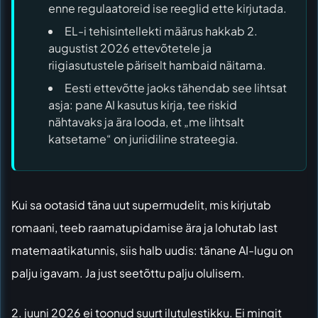
enne regulaatoreid ise reeglid ette kirjutada.
EL-i tehisintellekti määrus hakkab 2.
augustist 2026 ettevõtetele ja
riigiasutustele päriselt hambaid näitama.
Eesti ettevõtte jaoks tähendab see lihtsat
asja: pane AI kasutus kirja, tee riskid
nähtavaks ja ära looda, et „me lihtsalt
katsetame“ on juriidiline strateegia.
Kui sa ootasid täna uut supermudelit, mis kirjutab
romaani, teeb raamatupidamise ära ja lohutab last
matemaatikatunnis, siis halb uudis: tänane AI-lugu on
palju igavam. Ja just seetõttu palju olulisem.
2. juuni 2026 ei toonud suurt ilutulestikku. Ei mingit