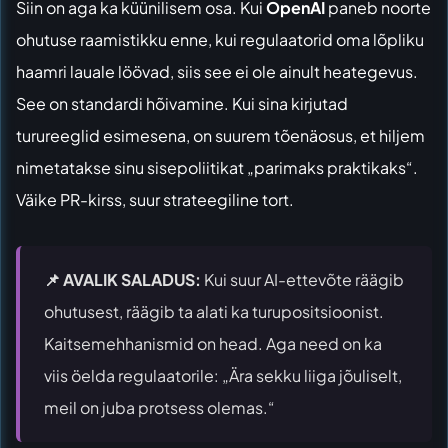
Siin on aga ka küünilisem osa. Kui
OpenAI
paneb noorte
ohutuse raamistikku enne, kui regulaatorid oma lõpliku
haamri lauale löövad, siis see ei ole ainult heategevus.
See on standardi hõivamine. Kui sina kirjutad
turureeglid esimesena, on suurem tõenäosus, et hiljem
nimetatakse sinu sisepoliitikat „parimaks praktikaks“.
Väike PR-kirss, suur strateegiline tort.
📌 AVALIK SALADUS:
Kui suur AI-ettevõte räägib
ohutusest, räägib ta alati ka turupositsioonist.
Kaitsemehhanismid on head. Aga need on ka
viis öelda regulaatorile: „Ära sekku liiga jõuliselt,
meil on juba protsess olemas.“