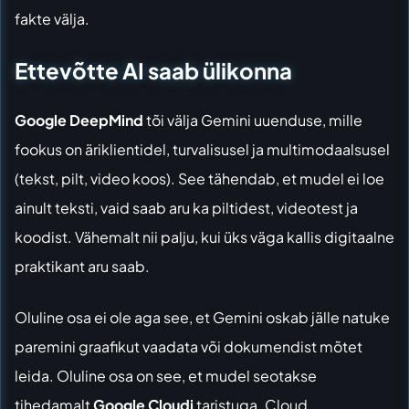
fakte välja.
Ettevõtte AI saab ülikonna
Google DeepMind
tõi välja Gemini uuenduse, mille
fookus on äriklientidel, turvalisusel ja multimodaalsusel
(tekst, pilt, video koos). See tähendab, et mudel ei loe
ainult teksti, vaid saab aru ka piltidest, videotest ja
koodist. Vähemalt nii palju, kui üks väga kallis digitaalne
praktikant aru saab.
Oluline osa ei ole aga see, et Gemini oskab jälle natuke
paremini graafikut vaadata või dokumendist mõtet
leida. Oluline osa on see, et mudel seotakse
tihedamalt
Google Cloudi
taristuga. Cloud