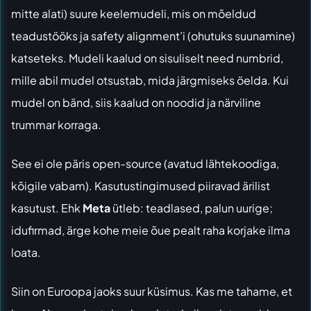
mitte alati) suure keelemudeli, mis on mõeldud
teadustööks ja safety alignment’i (ohutuks suunamine)
katseteks. Mudeli kaalud on sisuliselt need numbrid,
mille abil mudel otsustab, mida järgmiseks öelda. Kui
mudel on bänd, siis kaalud on noodid ja närviline
trummar korraga.
See ei ole päris open-source (avatud lähtekoodiga,
kõigile vabam). Kasutustingimused piiravad ärilist
kasutust. Ehk
Meta
ütleb: teadlased, palun uurige;
idufirmad, ärge kohe meie õue pealt raha korjake ilma
loata.
Siin on Euroopa jaoks suur küsimus. Kas me tahame, et