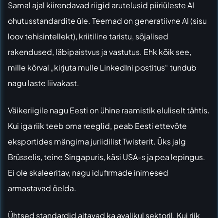
Samal ajal kiirendavad riigid arutelusid piiriüleste AI
ohutusstandardite üle. Teemad on generatiivne AI (sisu
loov tehisintellekt), kriitiline taristu, sõjalised
rakendused, läbipaistvus ja vastutus. Ehk kõik see,
mille kõrval „kirjuta mulle LinkedIni postitus“ tundub
nagu laste liivakast.
Väikeriigile nagu Eesti on ühine raamistik eluliselt tähtis.
Kui iga riik teeb oma reeglid, peab Eesti ettevõte
eksportides mängima juriidilist Twisterit. Üks jalg
Brüsselis, teine Singapuris, käsi USA-s ja pea lepingus.
Ei ole skaleeritav, nagu idufirmade inimesed
armastavad öelda.
Ühtsed standardid aitavad ka avalikul sektoril. Kui riik