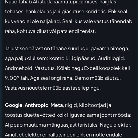
Nüüd tahab AI istuda raamatupidamises, haiglas,
tehases, hankelauas ja riigiasutuse koridoris. Ehk seal,
kus vead ei ole naljakad. Seal, kus vale vastus tähendab
raha, kohtuvaidlust või patsiendi tervist.
Ja just seepärast on tänane suur lugu igavama nimega,
aga palju olulisem: kontroll. Ligipääsud. Auditilogid.
Andmehoid. Vastutus. Kõlab nagu Exceli koosolek kell
9.00? Jah. Aga seal ongi raha. Demo müüb säutsu.
Vastavus nõuetele müüb aastase lepingu.
Google
,
Anthropic
,
Meta
, riigid, kiibitootjad ja
tööstusiduettevõtted kõik liiguvad sama joont mööda:
AI peab muutuma mänguasjast taristuks. Nagu elekter.
Ainult et elekter ei hallutsineeri ehk ei mõtle endale