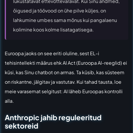
lukustatavat ettevõtteväravat. Kui Sinu andmed,
õigused ja töövood on ühe pilve küljes, on
lahkumine umbes sama mõnus kui pangalaenu
kolimine koos kolme lisatagatisega.
Euroopa jaoks on see eriti oluline, sest EL-i
tehisintellekti määrus ehk AI Act (Euroopa AI-reeglid) ei
küsi, kas Sinu chatbot on armas. Ta küsib, kas süsteem
on riskantne, jälgitav ja vastutav. Kui tahad tausta, loe
meie varasemat selgitust:
AI läheb Euroopas kontrolli
alla
.
Anthropic jahib reguleeritud
sektoreid