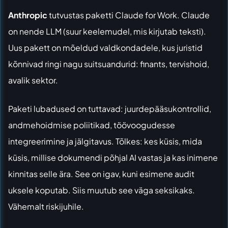
Anthropic
tutvustas paketti Claude for Work. Claude
on nende LLM (suur keelemudel, mis kirjutab teksti).
Uus pakett on mõeldud valdkondadele, kus juristid
kõnnivad ringi nagu suitsuandurid: finants, tervishoid,
avalik sektor.
Paketi lubadused on tuttavad: juurdepääsukontrollid,
andmehoidmise poliitikad, töövoogudesse
integreerimine ja jälgitavus. Tõlkes: kes küsis, mida
küsis, millise dokumendi põhjal AI vastas ja kas inimene
kinnitas selle ära. See on igav, kuni esimene audit
uksele koputab. Siis muutub see väga seksikaks.
Vähemalt riskijuhile.