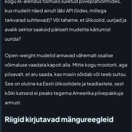
kogu AI-arendus toimuks suletud pilveplatvormides,
kus mudelit näed ainult läbi API (liides, millega
tarkvarad suhtlevad)? Või tahame, et ülikoolid, uurijad ja
avalik sektor saaksid päriselt mudelite käitumist
uurida?
Open-weight mudelid annavad vähemalt osalise
võimaluse vaadata kapoti alla. Mitte kogu mootorit, aga
piisavalt, et aru saada, kas masin sõidab või teeb suitsu.
See on oluline ka Eesti ülikoolidele ja teadlastele, sest
kõiki katseid ei peaks tegema Ameerika pilvepakkuja
armust.
Riigid kirjutavad mängureegleid