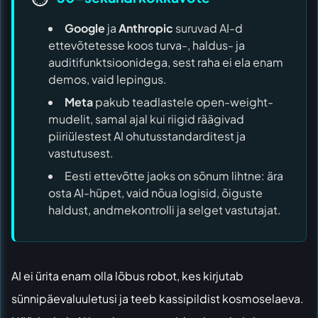
Google
ja
Anthropic
suruvad AI-d
ettevõtetesse koos turva-, haldus- ja
auditifunktsioonidega, sest raha ei ela enam
demos, vaid lepingus.
Meta
pakub teadlastele open-weight-
mudelit, samal ajal kui riigid räägivad
piiriülestest AI ohutusstandarditest ja
vastutusest.
Eesti ettevõtte jaoks on sõnum lihtne: ära
osta AI-hüpet, vaid nõua logisid, õiguste
haldust, andmekontrolli ja selget vastutajat.
AI ei ürita enam olla lõbus robot, kes kirjutab
sünnipäevaluuletusi ja teeb kassipildist kosmoselaeva.