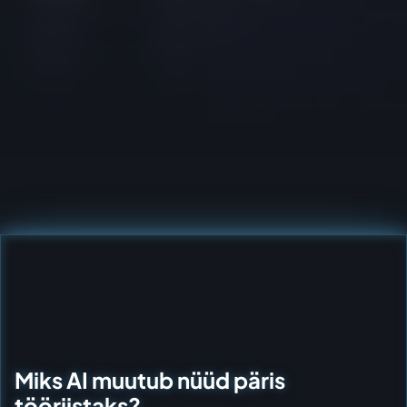
Miks AI muutub nüüd päris
tööriistaks?