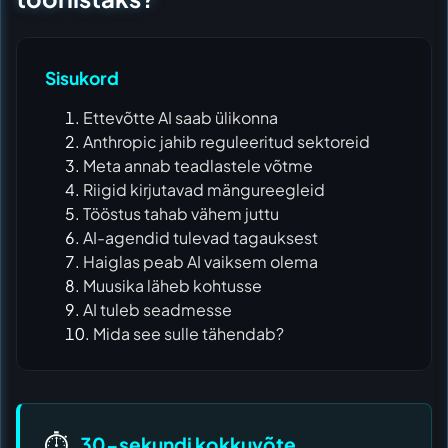
Sisukord
Ettevõtte AI saab ülikonna
Anthropic jahib reguleeritud sektoreid
Meta annab teadlastele võtme
Riigid kirjutavad mängureegleid
Tööstus tahab vähem juttu
AI-agendid tulevad tagauksest
Haiglas peab AI vaiksem olema
Muusika läheb kohtusse
AI tuleb seadmesse
Mida see sulle tähendab?
⏱️
30-sekundi kokkuvõte