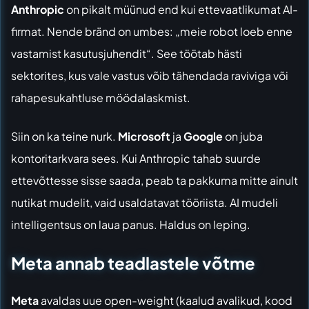
Anthropic
on pikalt müünud end kui ettevaatlikumat AI-
firmat. Nende bränd on umbes: „meie robot loeb enne
vastamist kasutusjuhendit“. See töötab hästi
sektorites, kus vale vastus võib tähendada raviviga või
rahapesukahtluse möödalaskmist.
Siin on ka teine nurk.
Microsoft
ja
Google
on juba
kontoritarkvara sees. Kui Anthropic tahab suurde
ettevõttesse sisse saada, peab ta pakkuma mitte ainult
nutikat mudelit, vaid usaldatavat tööriista. AI mudeli
intelligentsus on laua panus. Haldus on leping.
Meta annab teadlastele võtme
Meta
avaldas uue open-weight (kaalud avalikud, kood