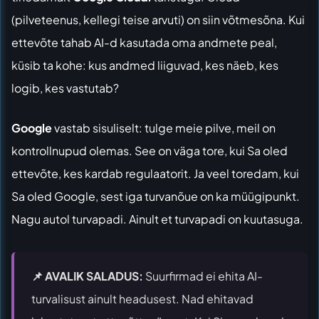
(pilveteenus, kellegi teise arvuti) on siin võtmesõna. Kui
ettevõte tahab AI-d kasutada oma andmete peal,
küsib ta kohe: kus andmed liiguvad, kes näeb, kes
logib, kes vastutab?
Google
vastab sisuliselt: tulge meie pilve, meil on
kontrollnupud olemas. See on väga tore, kui Sa oled
ettevõte, kes kardab regulaatorit. Ja veel toredam, kui
Sa oled Google, sest iga turvanõue on ka müügipunkt.
Nagu autol turvapadi. Ainult et turvapadi on kuutasuga.
📌 AVALIK SALADUS:
Suurfirmad ei ehita AI-
turvalisust ainult headusest. Nad ehitavad