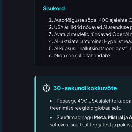
Sisukord
Autoriõiguste sõda: 400 ajalehte O
USA äriliidrid nõuavad AI arenduse
Avatud mudelid ründavad OpenAI 
AI-aktsiate jahtumine: Hype’ist re
AI küpsus: “hallutsinatsioonidest” 
Mida see sulle tähendab?
⏱️
30-sekundi kokkuvõte
Peaaegu 400 USA ajalehte kaeba
treenimise reegleid globaalselt.
Suurfirmad nagu
Meta
,
Mistral
ja
A
sõltuvust suurtest tegijatest ja paku