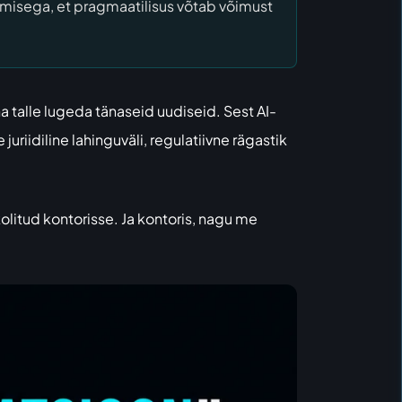
htumisega, et pragmaatilisus võtab võimust
na talle lugeda tänaseid uudiseid. Sest AI-
idiline lahinguväli, regulatiivne rägastik
olitud kontorisse. Ja kontoris, nagu me