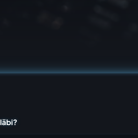
läbi?