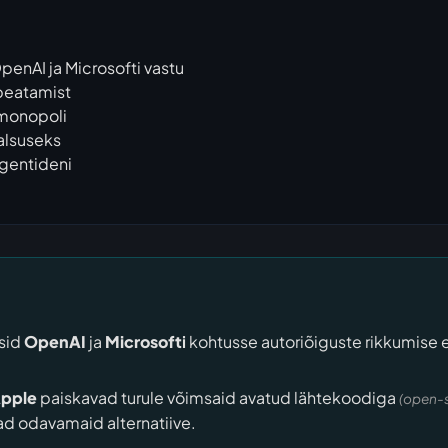
penAI ja Microsofti vastu
 peatamist
monopoli
aalsuseks
agentideni
sid
OpenAI
ja
Microsoft
i
kohtusse autoriõiguste rikkumise e
pple
paiskavad turule võimsaid avatud lähtekoodiga
(open-
vad odavamaid alternatiive.