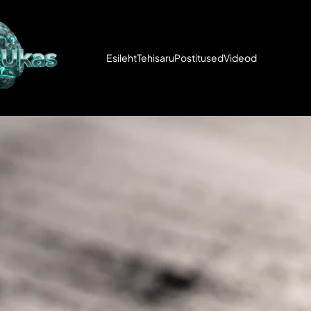
Esileht
Tehisaru
Postitused
Videod