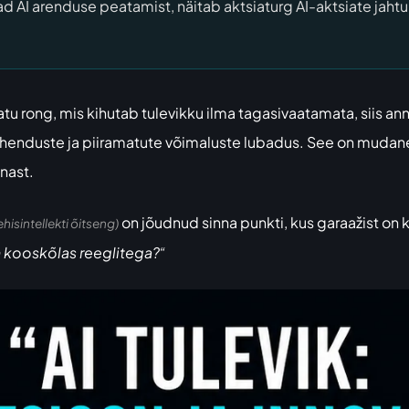
avad AI arenduse peatamist, näitab aktsiaturg AI-aktsiate ja
atu rong, mis kihutab tulevikku ilma tagasivaatamata, siis an
duste ja piiramatute võimaluste lubadus. See on mudane juri
nast.
on jõudnud sinna punkti, kus garaažist on k
ehisintellekti õitseng)
n kooskõlas reeglitega?“