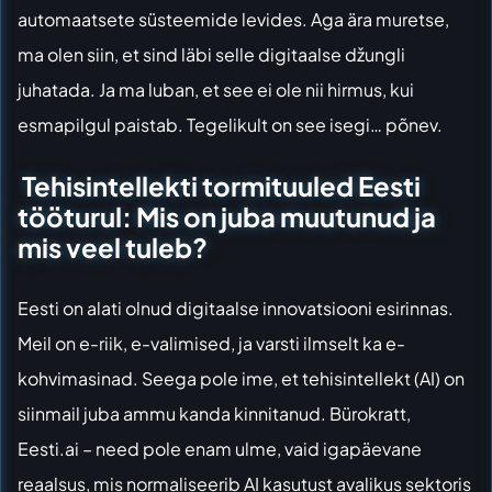
automaatsete süsteemide levides. Aga ära muretse,
ma olen siin, et sind läbi selle digitaalse džungli
juhatada. Ja ma luban, et see ei ole nii hirmus, kui
esmapilgul paistab. Tegelikult on see isegi… põnev.
Tehisintellekti tormituuled Eesti
tööturul: Mis on juba muutunud ja
mis veel tuleb?
Eesti on alati olnud digitaalse innovatsiooni esirinnas.
Meil on e-riik, e-valimised, ja varsti ilmselt ka e-
kohvimasinad. Seega pole ime, et tehisintellekt (AI) on
siinmail juba ammu kanda kinnitanud. Bürokratt,
Eesti.ai – need pole enam ulme, vaid igapäevane
reaalsus, mis normaliseerib AI kasutust avalikus sektoris