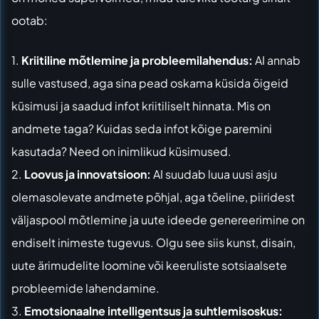
ootab:
1.
Kriitiline mõtlemine ja probleemilahendus:
AI annab
sulle vastused, aga sina pead oskama küsida õigeid
küsimusi ja saadud infot kriitiliselt hinnata. Mis on
andmete taga? Kuidas seda infot kõige paremini
kasutada? Need on inimlikud küsimused.
2.
Loovus ja innovatsioon:
AI suudab luua uusi asju
olemasolevate andmete põhjal, aga tõeline, piiridest
väljaspool mõtlemine ja uute ideede genereerimine on
endiselt inimeste tugevus. Olgu see siis kunst, disain,
uute ärimudelite loomine või keeruliste sotsiaalsete
probleemide lahendamine.
3.
Emotsionaalne intelligentsus ja suhtlemisoskus: