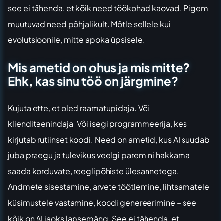
see ei tähenda, et kõik need töökohad kaovad. Pigem
muutuvad need põhjalikult. Mõtle sellele kui
evolutsioonile, mitte apokalüpsisele.
Mis ametid on ohus ja mis mitte?
Ehk, kas sinu töö on järgmine?
Kujuta ette, et oled raamatupidaja. Või
klienditeenindaja. Või isegi programmeerija, kes
kirjutab rutiinset koodi. Need on ametid, kus AI suudab
juba praegu ja tulevikus veelgi paremini hakkama
saada korduvate, reeglipõhiste ülesannetega.
Andmete sisestamine, arvete töötlemine, lihtsamatele
küsimustele vastamine, koodi genereerimine – see
kõik on AI jaoks lapsemäng. See ei tähenda, et