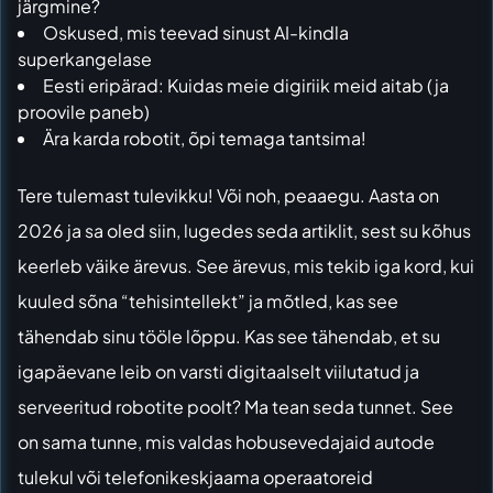
järgmine?
Oskused, mis teevad sinust AI-kindla
superkangelase
Eesti eripärad: Kuidas meie digiriik meid aitab (ja
proovile paneb)
Ära karda robotit, õpi temaga tantsima!
Tere tulemast tulevikku! Või noh, peaaegu. Aasta on
2026 ja sa oled siin, lugedes seda artiklit, sest su kõhus
keerleb väike ärevus. See ärevus, mis tekib iga kord, kui
kuuled sõna “tehisintellekt” ja mõtled, kas see
tähendab sinu tööle lõppu. Kas see tähendab, et su
igapäevane leib on varsti digitaalselt viilutatud ja
serveeritud robotite poolt? Ma tean seda tunnet. See
on sama tunne, mis valdas hobusevedajaid autode
tulekul või telefonikeskjaama operaatoreid