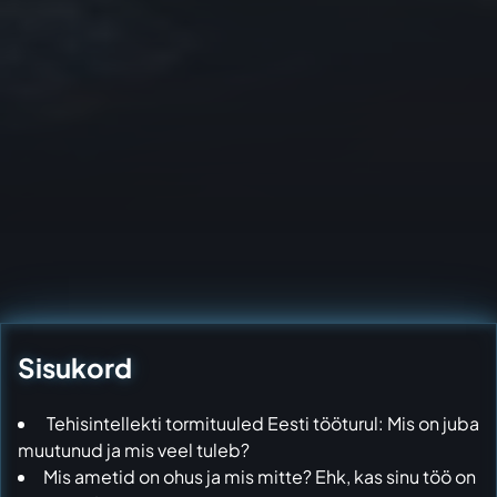
Sisukord
Tehisintellekti tormituuled Eesti tööturul: Mis on juba
muutunud ja mis veel tuleb?
Mis ametid on ohus ja mis mitte? Ehk, kas sinu töö on