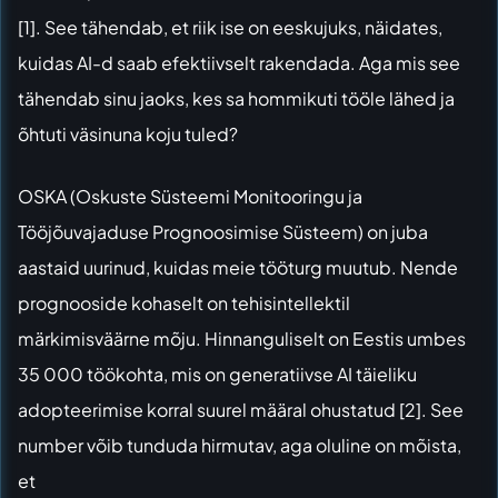
[1]. See tähendab, et riik ise on eeskujuks, näidates,
kuidas AI-d saab efektiivselt rakendada. Aga mis see
tähendab sinu jaoks, kes sa hommikuti tööle lähed ja
õhtuti väsinuna koju tuled?
OSKA
(Oskuste Süsteemi Monitooringu ja
Tööjõuvajaduse Prognoosimise Süsteem) on juba
aastaid uurinud, kuidas meie tööturg muutub. Nende
prognooside kohaselt on tehisintellektil
märkimisväärne mõju. Hinnanguliselt on Eestis umbes
35 000 töökohta, mis on generatiivse AI täieliku
adopteerimise korral suurel määral ohustatud [2]. See
number võib tunduda hirmutav, aga oluline on mõista,
et