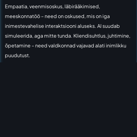
Empaatia, veenmisoskus, läbirääkimised,
meeskonnatöö – need on oskused, mis on iga
inimestevahelise interaktsiooni aluseks. AI suudab
simuleerida, aga mitte tunda. Kliendisuhtlus, juhtimine,
õpetamine – need valdkonnad vajavad alati inimlikku
puudutust.
4.
AI-kirjaoskus ja andmeanalüüs:
Sa ei pea olema
programmeerija, aga sa pead mõistma, kuidas AI
töötab, kuidas temaga suhelda (mõtle *prompt
engineering*’ule) ja kuidas tema pakutud andmeid
tõlgendada. See on nagu uue keele õppimine – sa ei
pea olema luuletaja, aga sa pead oskama suhelda.
5.
Kohanemisvõime ja elukestev õpe:
Maailm muutub
kiiremini kui kunagi varem. See, mis täna on