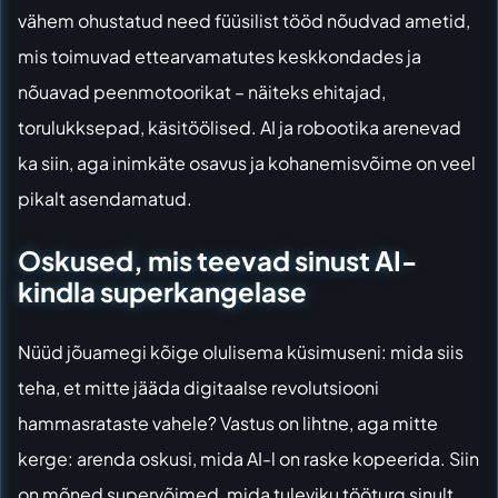
vähem ohustatud need füüsilist tööd nõudvad ametid,
mis toimuvad ettearvamatutes keskkondades ja
nõuavad peenmotoorikat – näiteks ehitajad,
torulukksepad, käsitöölised. AI ja robootika arenevad
ka siin, aga inimkäte osavus ja kohanemisvõime on veel
pikalt asendamatud.
Oskused, mis teevad sinust AI-
kindla superkangelase
Nüüd jõuamegi kõige olulisema küsimuseni: mida siis
teha, et mitte jääda digitaalse revolutsiooni
hammasrataste vahele? Vastus on lihtne, aga mitte
kerge: arenda oskusi, mida AI-l on raske kopeerida. Siin
on mõned supervõimed, mida tuleviku tööturg sinult