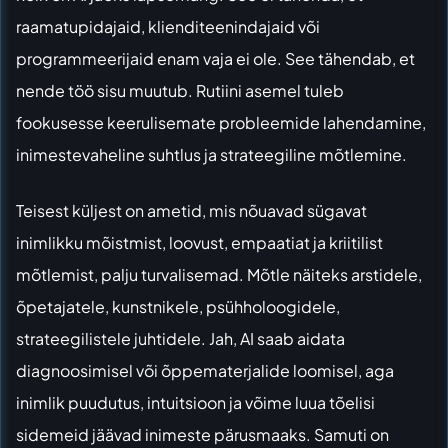
raamatupidajaid, klienditeenindajaid või
programmeerijaid enam vaja ei ole. See tähendab, et
nende töö sisu muutub. Rutiini asemel tuleb
fookusesse keerulisemate probleemide lahendamine,
inimestevaheline suhtlus ja strateegiline mõtlemine.
Teisest küljest on ametid, mis nõuavad sügavat
inimlikku mõistmist, loovust, empaatiat ja kriitilist
mõtlemist, palju turvalisemad. Mõtle näiteks arstidele,
õpetajatele, kunstnikele, psühholoogidele,
strateegilistele juhtidele. Jah, AI saab aidata
diagnoosimisel või õppematerjalide loomisel, aga
inimlik puudutus, intuitsioon ja võime luua tõelisi
sidemeid jäävad inimeste pärusmaaks. Samuti on