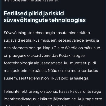
Eetilised piirid ja riskid
süvavõltsingute tehnoloogias
Süvavõltsingute tehnoloogia kasutamine tekitab
sügavaid eetilisi küsimusi, eriti seoses valede leviku ja
desinformatsiooniga. Nagu Claire Wardle on märkinud,
on praegune olukord võrreldav Kodaki-aegse
fototehnoloogia algusaegadega, kui muretseti pildi
manipuleerimise pärast. Nüüd on see mure kordades
suurem, sest tegemist on liikuva pildi ja häälega.
Tehisintellekti areng on toonud kaasa ka uusi ohte nagu
identiteedivargus ja isikute jäljendamine. Kujutage ette