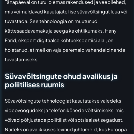
Tänapäeval on turul olemas rakendused ja veebilehed,
mis võimaldavad kasutajatel ise süvavõltsingut luua või
tuvastada. See tehnoloogia on muutunud
kättesaadavamaks ja seega ka ohtlikumaks. Hany
Farid, ekspert digitaalse kohtuekspertiisi alal, on
hoiatanud, et meil on vaja paremaid vahendeid nende
tuvastamiseks.
Süvavõltsingute ohud avalikus ja
poliitilises ruumis
Süvavõltsingute tehnoloogiat kasutatakse valedeks
videovoogudeks ja telefonikõnede võltsimiseks, mis
võivad põhjustada poliitilist või sotsiaalset segadust.
Näiteks on avalikkuses levinud juhtumeid, kus Euroopa