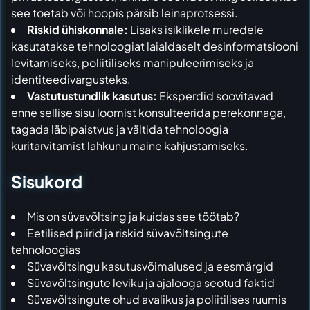
see toetab või hoopis pärsib leinaprotsessi.
Riskid ühiskonnale:
Lisaks isiklikele muredele
kasutatakse tehnoloogiat laialdaselt desinformatsiooni
levitamiseks, poliitiliseks manipuleerimiseks ja
identiteedivargusteks.
Vastutustundlik kasutus:
Eksperdid soovitavad
enne sellise sisu loomist konsulteerida perekonnaga,
tagada läbipaistvus ja vältida tehnoloogia
kuritarvitamist lahkunu maine kahjustamiseks.
Sisukord
Mis on süvavõltsing ja kuidas see töötab?
Eetilised piirid ja riskid süvavõltsingute
tehnoloogias
Süvavõltsingu kasutusvõimalused ja eesmärgid
Süvavõltsingute leviku ja ajalooga seotud faktid
Süvavõltsingute ohud avalikus ja poliitilises ruumis