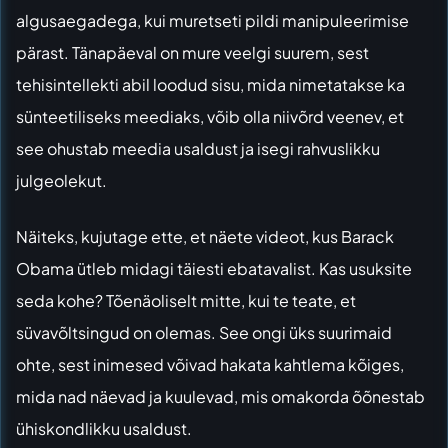
algusaegadega, kui muretseti pildi manipuleerimise
pärast. Tänapäeval on mure veelgi suurem, sest
tehisintellekti abil loodud sisu, mida nimetatakse ka
sünteetiliseks meediaks, võib olla niivõrd veenev, et
see ohustab meedia usaldust ja isegi rahvuslikku
julgeolekut.
Näiteks, kujutage ette, et näete videot, kus Barack
Obama ütleb midagi täiesti ebatavalist. Kas usuksite
seda kohe? Tõenäoliselt mitte, kui te teate, et
süvavõltsingud on olemas. See ongi üks suurimaid
ohte, sest inimesed võivad hakata kahtlema kõiges,
mida nad näevad ja kuulevad, mis omakorda õõnestab
ühiskondlikku usaldust.