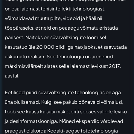
on osa laiemast tehisintellekti tehnoloogiast,
võimaldavad muuta pilte, videoid ja hääli nii
tõepäraseks, et neid on peaaegu võimatu eristada
pärisest. Näiteks on süvavõltsingute loomisel
kasutatud üle 20 000 pildi iga näo jaoks, et saavutada
uskumatu realism. See tehnoloogia on arenenud
märkimisväärselt alates selle laiemast levikust 2017.
aastal.
Eetilised piirid süvavõltsingute tehnoloogias on aga
üha olulisemad. Kuigi see pakub põnevaid võimalusi,
toob see kaasa ka suuri riske, eriti seoses valede leviku
ja desinformatsiooniga. Mõned eksperdid võrdlevad
praegust olukorda Kodaki-aegse fototehnoloogia