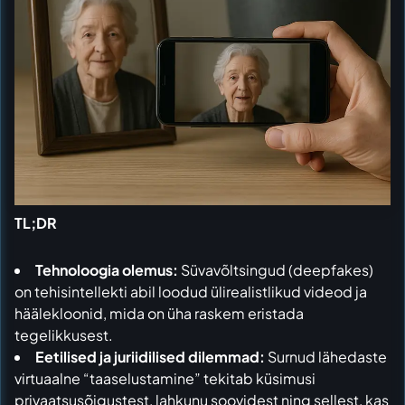
TL;DR
Tehnoloogia olemus:
Süvavõltsingud (deepfakes)
on tehisintellekti abil loodud ülirealistlikud videod ja
häälekloonid, mida on üha raskem eristada
tegelikkusest.
Eetilised ja juriidilised dilemmad:
Surnud lähedaste
virtuaalne “taaselustamine” tekitab küsimusi
privaatsusõigustest, lahkunu soovidest ning sellest, kas