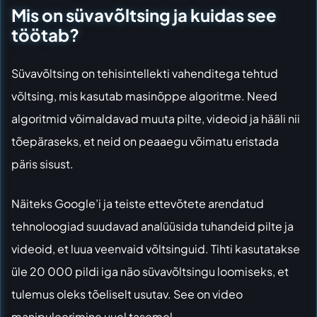
Mis on süvavõltsing ja kuidas see
töötab?
Süvavõltsing on tehisintellekti vahenditega tehtud
võltsing, mis kasutab masinõppe algoritme. Need
algoritmid võimaldavad muuta pilte, videoid ja hääli nii
tõepäraseks, et neid on peaaegu võimatu eristada
päris sisust.
Näiteks Google’i ja teiste ettevõtete arendatud
tehnoloogiad suudavad analüüsida tuhandeid pilte ja
videoid, et luua veenvaid võltsinguid. Tihti kasutatakse
üle 20 000 pildi iga näo süvavõltsingu loomiseks, et
tulemus oleks tõeliselt usutav. See on video
manipuleerimine uuel tasemel.