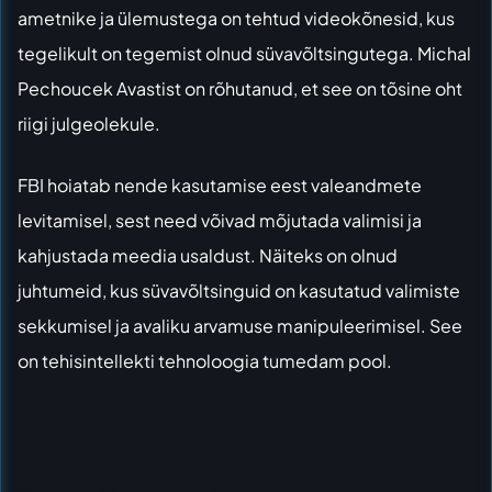
ametnike ja ülemustega on tehtud videokõnesid, kus
tegelikult on tegemist olnud süvavõltsingutega. Michal
Pechoucek Avastist on rõhutanud, et see on tõsine oht
riigi julgeolekule.
FBI hoiatab nende kasutamise eest valeandmete
levitamisel, sest need võivad mõjutada valimisi ja
kahjustada meedia usaldust. Näiteks on olnud
juhtumeid, kus süvavõltsinguid on kasutatud valimiste
sekkumisel ja avaliku arvamuse manipuleerimisel. See
on tehisintellekti tehnoloogia tumedam pool.