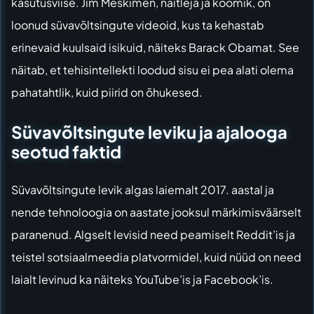
kasutusviise. Jim Meskimen, näitleja ja koomik, on
loonud süvavõltsingute videoid, kus ta kehastab
erinevaid kuulsaid isikuid, näiteks Barack Obamat. See
näitab, et tehisintellekti loodud sisu ei pea alati olema
pahatahtlik, kuid piirid on õhukesed.
Süvavõltsingute leviku ja ajalooga
seotud faktid
Süvavõltsingute levik algas laiemalt 2017. aastal ja
nende tehnoloogia on aastate jooksul märkimisväärselt
paranenud. Algselt levisid need peamiselt Reddit’is ja
teistel sotsiaalmeedia platvormidel, kuid nüüd on need
laialt levinud ka näiteks YouTube’is ja Facebook’is.