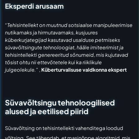
Eksperdi arusaam
“Tehisintellekt on muutnud sotsiaalse manipuleerimise
nutikamaks ja hirmutavamaks, kusjuures
küberkurjategijad kasutavad usalduse petmiseks
süvavõltsingute tehnoloogiat, hääle imiteerimist ja
tehisintellekti genereeritud sõnumeid, mis kujutavad
tõsist ohtu nii ettevõtetele kui ka riiklikule
julgeolekule.”
,
Küberturvalisuse valdkonna ekspert
Süvavõltsingu tehnoloogilised
alused ja eetilised piirid
Süvavõltsing on tehisintellekti vahenditega loodud
võltsing. See tähendab, et masinõppe algoritmid, mis