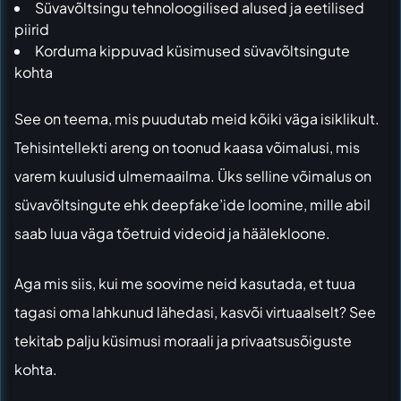
Süvavõltsingu tehnoloogilised alused ja eetilised
piirid
Korduma kippuvad küsimused süvavõltsingute
kohta
See on teema, mis puudutab meid kõiki väga isiklikult.
Tehisintellekti areng on toonud kaasa võimalusi, mis
varem kuulusid ulmemaailma. Üks selline võimalus on
süvavõltsingute ehk deepfake’ide loomine, mille abil
saab luua väga tõetruid videoid ja häälekloone.
Aga mis siis, kui me soovime neid kasutada, et tuua
tagasi oma lahkunud lähedasi, kasvõi virtuaalselt? See
tekitab palju küsimusi moraali ja privaatsusõiguste
kohta.