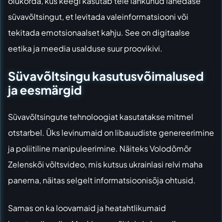
olukorda, kus keegi kasutab teie lahkunud lähedase
süvavõltsingut, et levitada valeinformatsiooni või
tekitada emotsionaalset kahju. See on digitaalse
eetika ja meedia usalduse suur proovikivi.
Süvavõltsingu kasutusvõimalused
ja eesmärgid
Süvavõltsingute tehnoloogiat kasutatakse mitmel
otstarbel. Üks levinumaid on libauudiste genereerimine
ja poliitiline manipuleerimine. Näiteks Volodõmõr
Zelenskõi võltsvideo, mis kutsus ukrainlasi relvi maha
panema, näitas selgelt informatsioonisõja ohtusid.
Samas on ka loovamaid ja heatahtlikumaid