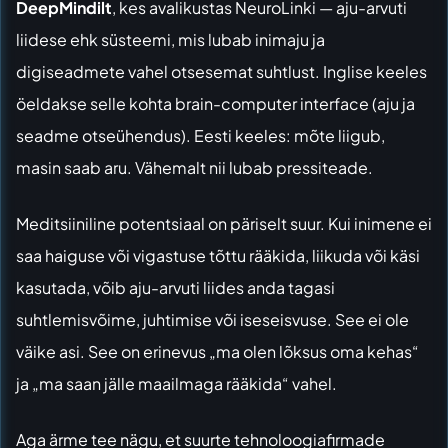
DeepMindilt
, kes avalikustas NeuroLinki — aju-arvuti
liidese ehk süsteemi, mis lubab inimaju ja
digiseadmete vahel otsesemat suhtlust. Inglise keeles
öeldakse selle kohta brain-computer interface (aju ja
seadme otseühendus). Eesti keeles: mõte liigub,
masin saab aru. Vähemalt nii lubab pressiteade.
Meditsiiniline potentsiaal on päriselt suur. Kui inimene ei
saa haiguse või vigastuse tõttu rääkida, liikuda või käsi
kasutada, võib aju-arvuti liides anda tagasi
suhtlemisvõime, juhtimise või iseseisvuse. See ei ole
väike asi. See on erinevus „ma olen lõksus oma kehas“
ja „ma saan jälle maailmaga rääkida“ vahel.
Aga ärme tee nägu, et suurte tehnoloogiafirmade