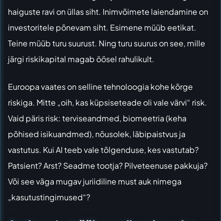
haiguste ravi on üllas siht. Inimvõimete laiendamine on
investoritele põnevam siht. Esimene müüb eetikat.
Teine müüb turu suurust. Ning turu suurus on see, mille
järgi riskikapital magab öösel rahulikult.
Euroopa vaates on selline tehnoloogia kohe kõrge
riskiga. Mitte „oih, kas küpsiseteade oli vale värvi“ risk.
Vaid päris risk: terviseandmed, biomeetria (keha
põhised isikuandmed), nõusolek, läbipaistvus ja
vastutus. Kui AI teeb vale tõlgenduse, kes vastutab?
Patsient? Arst? Seadme tootja? Pilveteenuse pakkuja?
Või see väga mugav juriidiline must auk nimega
„kasutustingimused“?