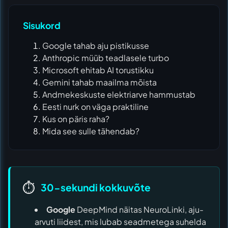
Sisukord
Google tahab aju pistikusse
Anthropic müüb teadlasele turbo
Microsoft ehitab AI torustikku
Gemini tahab maailma mõista
Andmekeskuste elektriarve hammustab
Eesti nurk on väga praktiline
Kus on päris raha?
Mida see sulle tähendab?
⏱️
30-sekundi kokkuvõte
Google
DeepMind näitas NeuroLinki, aju-
arvuti liidest, mis lubab seadmetega suhelda