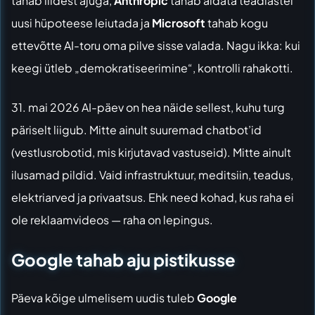
tahab liidest ajuga,
Anthropic
tahab aidata teadlastel
uusi hüpoteese leiutada ja
Microsoft
tahab kogu
ettevõtte AI-toru oma pilve sisse valada. Nagu ikka: kui
keegi ütleb „demokratiseerimine“, kontrolli rahakotti.
31. mai 2026 AI-päev on hea näide sellest, kuhu turg
päriselt liigub. Mitte ainult suuremad chatbot’id
(vestlusrobotid, mis kirjutavad vastuseid). Mitte ainult
ilusamad pildid. Vaid infrastruktuur, meditsiin, teadus,
elektriarved ja privaatsus. Ehk need kohad, kus raha ei
ole reklaamvideos — raha on lepingus.
Google tahab aju pistikusse
Päeva kõige ulmelisem uudis tuleb
Google