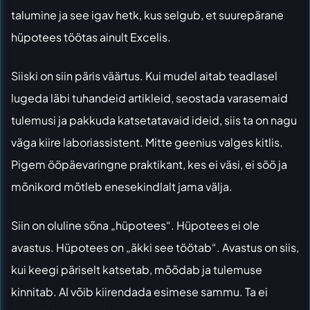
talumine ja see igav hetk, kus selgub, et suurepärane
hüpotees töötas ainult Excelis.
Siiski on siin päris väärtus. Kui mudel aitab teadlasel
lugeda läbi tuhandeid artikleid, seostada varasemaid
tulemusi ja pakkuda katsetatavaid ideid, siis ta on nagu
väga kiire laboriassistent. Mitte geenius valges kitlis.
Pigem ööpäevaringne praktikant, kes ei väsi, ei söö ja
mõnikord mõtleb enesekindlalt jama välja.
Siin on oluline sõna „hüpotees“. Hüpotees ei ole
avastus. Hüpotees on „äkki see töötab“. Avastus on siis,
kui keegi päriselt katsetab, mõõdab ja tulemuse
kinnitab. AI võib kiirendada esimese sammu. Ta ei