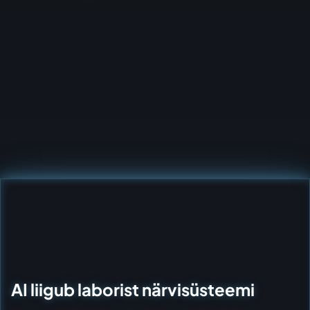
AI liigub laborist närvisüsteemi