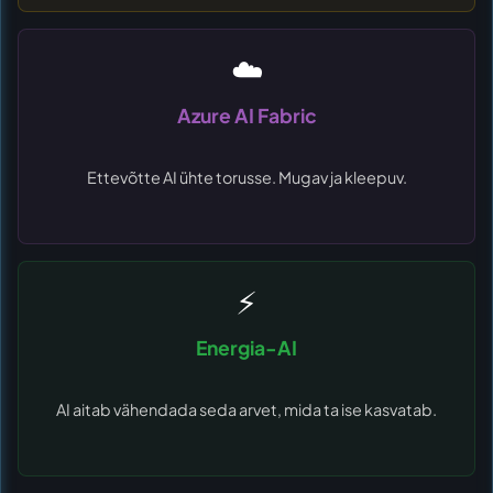
☁️
Azure AI Fabric
Ettevõtte AI ühte torusse. Mugav ja kleepuv.
⚡
Energia-AI
AI aitab vähendada seda arvet, mida ta ise kasvatab.