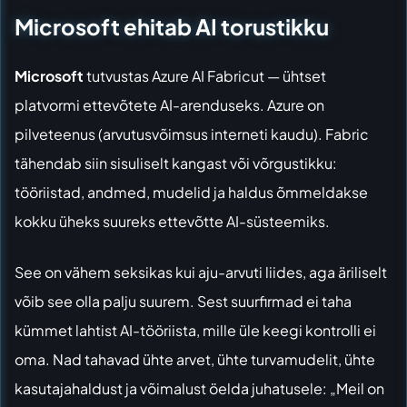
Microsoft ehitab AI torustikku
Microsoft
tutvustas Azure AI Fabricut — ühtset
platvormi ettevõtete AI-arenduseks. Azure on
pilveteenus (arvutusvõimsus interneti kaudu). Fabric
tähendab siin sisuliselt kangast või võrgustikku:
tööriistad, andmed, mudelid ja haldus õmmeldakse
kokku üheks suureks ettevõtte AI-süsteemiks.
See on vähem seksikas kui aju-arvuti liides, aga äriliselt
võib see olla palju suurem. Sest suurfirmad ei taha
kümmet lahtist AI-tööriista, mille üle keegi kontrolli ei
oma. Nad tahavad ühte arvet, ühte turvamudelit, ühte
kasutajahaldust ja võimalust öelda juhatusele: „Meil on