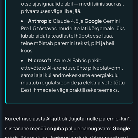
otse ajusignaalide abil — meditsiinis suur asi,
privaatsuses väga libe jää.
Anthropic
Claude 4.5 ja
Google
Gemini
Pro 1.5 tõstavad mudelite lati kõrgemale: üks
lubab aidata teadlastel hüpoteese luua,
teine mõistab paremini teksti, pilti ja heli
koos.
Microsoft
i Azure AI Fabric pakib
ettevõtete AI-arenduse ühte pilveplatvormi,
samal ajal kui andmekeskuste energiakulu
muutub regulatsioonide ja elektriarvete tõttu
Eesti firmadele väga praktiliseks teemaks.
Kui eelmise aasta AI-jutt oli „kirjuta mulle parem e-kiri“,
siis tänane menüü on juba palju ebamugavam:
Google