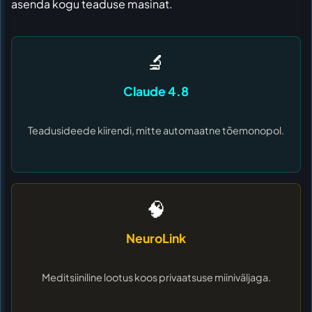
asenda kogu teaduse masinat.
🔬
Claude 4.8
Teadusideede kiirendi, mitte automaatne tõemonopol.
🧠
NeuroLink
Meditsiiniline lootus koos privaatsuse miiniväljaga.