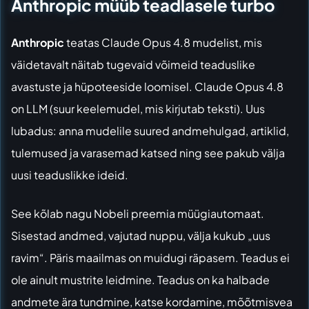
Anthropic müüb teadlasele turbo
Anthropic
teatas Claude Opus 4.8 mudelist, mis
väidetavalt näitab tugevaid võimeid teaduslike
avastuste ja hüpoteeside loomisel. Claude Opus 4.8
on LLM (suur keelemudel, mis kirjutab teksti). Uus
lubadus: anna mudelile suured andmehulgad, artiklid,
tulemused ja varasemad katsed ning see pakub välja
uusi teaduslikke ideid.
See kõlab nagu Nobeli preemia müügiautomaat.
Sisestad andmed, vajutad nuppu, välja kukub „uus
ravim“. Päris maailmas on muidugi räpasem. Teadus ei
ole ainult mustrite leidmine. Teadus on ka halbade
andmete ära tundmine, katse kordamine, mõõtmisvea