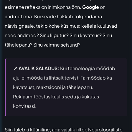
esimene refleks on inimkonna õnn.
Google
on
andmefirma. Kui seade hakkab tõlgendama
närvisignaale, tekib kohe küsimus: kellele kuuluvad
need andmed? Sinu liigutus? Sinu kavatsus? Sinu
tähelepanu? Sinu vaimne seisund?
📌 AVALIK SALADUS:
Kui tehnoloogia mõõdab
aju, ei mõõda ta lihtsalt tervist. Ta mõõdab ka
kavatsust, reaktsiooni ja tähelepanu.
Reklaamitööstus kuulis seda ja kukutas
kohvitassi.
Siin tulebki küüniline, aga vajalik filter. Neuroloogiliste