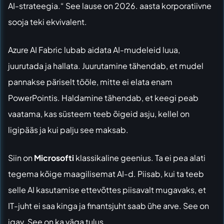
AI-strateegia.“ See lause on 2026. aasta korporatiivne
sooja teki ekvivalent.
Azure AI Fabric lubab aidata AI-mudeleid luua,
juurutada ja hallata. Juurutamine tähendab, et mudel
pannakse päriselt tööle, mitte ei elata enam
PowerPointis. Haldamine tähendab, et keegi peab
vaatama, kas süsteem teeb õigeid asju, kellel on
ligipääs ja kui palju see maksab.
Siin on
Microsofti
klassikaline geenius. Ta ei pea alati
tegema kõige maagilisemat AI-d. Piisab, kui ta teeb
selle AI kasutamise ettevõttes piisavalt mugavaks, et
IT-juht ei saa kinga ja finantsjuht saab ühe arve. See on
igav. See on ka väga tulus.