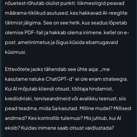
nõuetest
rõhutab olulist punkti: liikmesriigid peavad
määrama riiklikud asutused, kes hakkavad AI-reeglite
täitmist jälgima. See on see hetk, kus seadus lõpetab
olemise PDF-fail ja hakkab olema inimene, kellel on e-
post, ametinimetus ja õigus küsida ebamugavaid
küsimusi.
Ettevõtete jaoks tähendab see ühte asja: „me
kasutame natuke ChatGPT-d“ ei ole enam strateegia.
Kui AI mõjutab kliendi otsust, töötaja hindamist,
krediidiriski, terviseandmeid või avalikku teenust, siis
pead teadma, mida Sa kasutad. Milline mudel? Millised
andmed? Kes kontrollib tulemusi? Mis juhtub, kui AI
eksib? Kuidas inimene saab otsust vaidlustada?