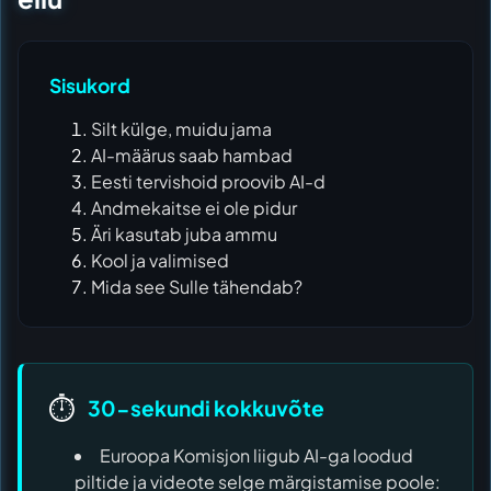
Sisukord
Silt külge, muidu jama
AI-määrus saab hambad
Eesti tervishoid proovib AI-d
Andmekaitse ei ole pidur
Äri kasutab juba ammu
Kool ja valimised
Mida see Sulle tähendab?
⏱️
30-sekundi kokkuvõte
Euroopa Komisjon liigub AI-ga loodud
piltide ja videote selge märgistamise poole: