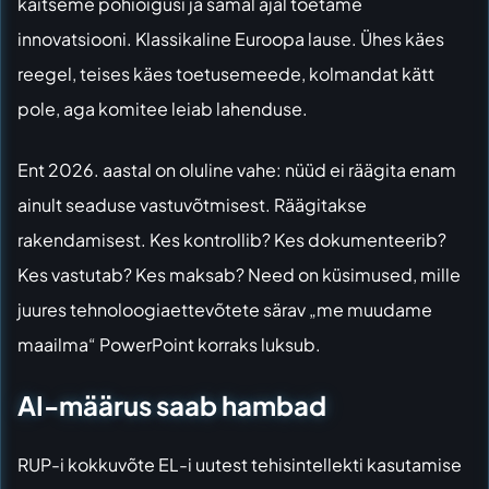
kaitseme põhiõigusi ja samal ajal toetame
innovatsiooni. Klassikaline Euroopa lause. Ühes käes
reegel, teises käes toetusemeede, kolmandat kätt
pole, aga komitee leiab lahenduse.
Ent 2026. aastal on oluline vahe: nüüd ei räägita enam
ainult seaduse vastuvõtmisest. Räägitakse
rakendamisest. Kes kontrollib? Kes dokumenteerib?
Kes vastutab? Kes maksab? Need on küsimused, mille
juures tehnoloogiaettevõtete särav „me muudame
maailma“ PowerPoint korraks luksub.
AI-määrus saab hambad
RUP-i kokkuvõte EL-i uutest tehisintellekti kasutamise