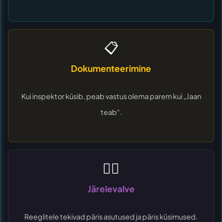
📋
Dokumenteerimine
Kui inspektor küsib, peab vastus olema parem kui „Jaan
teab“.
🧑‍⚖️
Järelevalve
Reeglitele tekivad päris asutused ja päris küsimused.