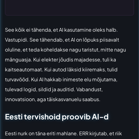
See kõik ei tähenda, et AI kasutamine oleks halb.
Vastupidi. See tähendab, et AI on lõpuks piisavalt
oluline, et teda koheldakse nagu taristut, mitte nagu
mänguasja. Kui elekter jõudis majadesse, tuli ka
kaitseautomaat. Kui autod läksid kiiremaks, tulid
turvavööd. Kui AI hakkab inimeste elu mõjutama,
tulevad logid, sildid ja auditid. Vabandust,
innovatsioon, aga täiskasvanuelu saabus.
Eesti tervishoid proovib AI-d
Eesti nurk on täna eriti mahlane.
ERR kirjutab, et riik