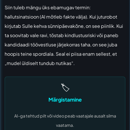
Siin tuleb mängu üks ebamugav termin:
hallutsinatsioon (AI mõtleb fakte välja). Kui juturobot
kirjutab Sulle kehva sünnipäevakõne, on see piinlik. Kui
ta soovitab vale ravi, tõstab kindlustusriski või paneb
kandidaadi töövestluse järjekorras taha, on see juba
hoopis teine spordiala. Seal ei piisa enam sellest, et
„mudel üldiselt tundub nutikas“.
🏷️
Märgistamine
AI-ga tehtud pilt või video peab vaatajale ausalt silma
vaatama.