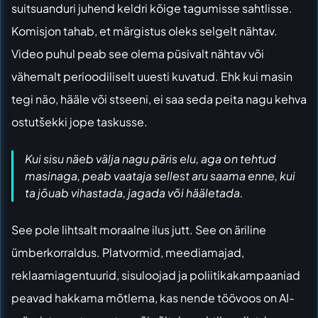
suitsuanduri juhend keldri kõige tagumisse sahtlisse.
Komisjon tahab, et märgistus oleks selgelt nähtav.
Video puhul peab see olema püsivalt nähtav või
vähemalt perioodiliselt uuesti kuvatud. Ehk kui masin
tegi näo, hääle või stseeni, ei saa seda peita nagu kehva
ostutšekki jope taskusse.
Kui sisu näeb välja nagu päris elu, aga on tehtud
masinaga, peab vaataja sellest aru saama enne, kui
ta jõuab vihastada, jagada või hääletada.
See pole lihtsalt moraalne ilus jutt. See on äriline
ümberkorraldus. Platvormid, meediamajad,
reklaamiagentuurid, sisuloojad ja poliitikakampaaniad
peavad hakkama mõtlema, kas nende töövoos on AI-