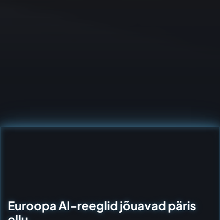
Euroopa AI-reeglid jõuavad päris
ellu