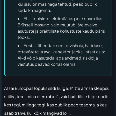
kui sisu on masinaga tehtud, peab publik
seda ka nägema.
EL-i tehisintellektimäärus pole enam ilus
Brüsseli loosung, vaid muutub järelevalve,
asutuste ja praktiliste kohustuste kaudu päris
tööks.
Eestis tähendab see tervishoiu, hariduse,
ettevõtete ja avaliku sektori jaoks lihtsat asja:
AI-d võib kasutada, aga andmed, riskid ja
vastutus peavad korras olema.
AI sai Euroopas lõpuks sildi külge. Mitte armsa kleepsu
stiilis „tere, mina olen robot“, vaid juriidilise triipkoodi:
kes tegi, millega tegi, kas publik peab teadma ja kes
saab trahvi, kui kõik mängivad lolli.