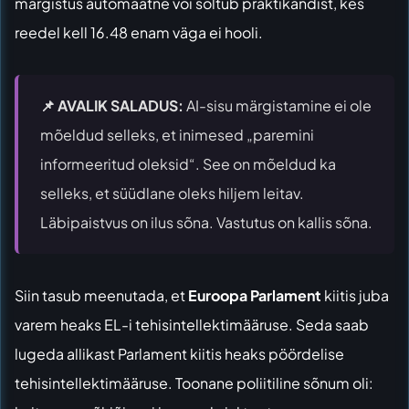
märgistus automaatne või sõltub praktikandist, kes
reedel kell 16.48 enam väga ei hooli.
📌 AVALIK SALADUS:
AI-sisu märgistamine ei ole
mõeldud selleks, et inimesed „paremini
informeeritud oleksid“. See on mõeldud ka
selleks, et süüdlane oleks hiljem leitav.
Läbipaistvus on ilus sõna. Vastutus on kallis sõna.
Siin tasub meenutada, et
Euroopa Parlament
kiitis juba
varem heaks EL-i tehisintellektimääruse. Seda saab
lugeda allikast
Parlament kiitis heaks pöördelise
tehisintellektimääruse
. Toonane poliitiline sõnum oli: