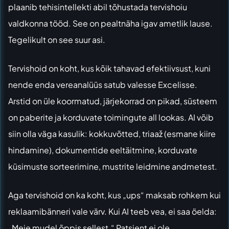
plaanib tehisintellekti abil tõhustada tervishoiu
valdkonna tööd
. See on pealtnäha igav ametlik lause.
Tegelikult on see suur asi.
Tervishoid on koht, kus kõik tahavad efektiivsust, kuni
nende enda vereanalüüs satub valesse Excelisse.
Arstid on üle koormatud, järjekorrad on pikad, süsteem
on paberite ja korduvate toimingute all lookas. AI võib
siin olla väga kasulik: kokkuvõtted, triaaž (esmane kiire
hindamine), dokumentide eeltäitmine, korduvate
küsimuste sorteerimine, mustrite leidmine andmetest.
Aga tervishoid on ka koht, kus „ups“ maksab rohkem kui
reklaamibänneri vale värv. Kui AI teeb vea, ei saa öelda:
„Meie mudel õppis sellest.“ Patsient ei ole