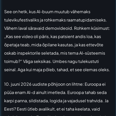
See on hetk, kus AI-buum muutub vähemaks
tulevikufestivaliks ja rohkemaks raamatupidamiseks.
Vähem laval säravaid demovideoid. Rohkem küsimust:
„Kas see video oli päris, kas patsient andis loa, kas
õpetaja teab, mida õpilane kasutas, ja kas ettevõte
oskab inspektorile seletada, mis tema AI-süsteemis
toimub?“ Väga seksikas. Umbes nagu tulekustuti
seinal. Aga kui maja põleb, tahad, et see olemas oleks.
10. juuni 2026 uudiste põhijoon on lihtne: Euroopa ei
püüa enam AI-d ainult imetleda. Euroopa tahab seda
karpi panna, sildistada, logida ja vajadusel trahvida. Ja
Eesti? Eesti ütleb avalikult, et ei taha keelata, vaid