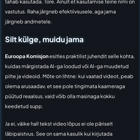
tahab kasutada. Tore. Ainult et kasutamise teine nimi on
vastutus. Raha järgneb efektiivsusele, aga jama
järgneb andmetele.
Silt külge, muidu jama
Euroopa Komisjon
esitles praktilist juhendit selle kohta,
kuidas märgistada AI-ga loodud või AI-ga muudetud
pilte ja videoid. Mõte on lihtne: kui vaatad videot, peab
olema arusaadav, et see pole tingimata kaameraga
püütud reaalsus, vaid võib olla masinaga kokku
keedetud supp.
Ja ei, väike hall tekst video lõpus ei ole päriselt
läbipaistvus. See on sama kasulik kui kirjutada