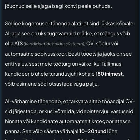
jõudnud selle ajaga isegi kohvi peale puhuda.
Selline kogemus ei tähenda alati, et sind lükkas kõrvale
AI, aga see on üks tugevamaid märke, et mängus võib
olla ATS
, CV-sõelur või
(kandidaatide haldussüsteem)
automaatne sobivusskoor. Eesti tööotsija jaoks on see
eriti valus, sest meie tööturg on väike: kui Tallinnas
kandideerib ühele turundusjuhi kohale
180 inimest
,
võib esimene sõel otsustada väga palju.
AI-värbamine tähendab, et tarkvara aitab tööandjal CV-
sid järjestada, oskusi võrrelda, videointervjuu vastuseid
hinnata või kandidaate automaatselt kategooriatesse
panna. See võib säästa värbajal
10–20 tundi
ühe