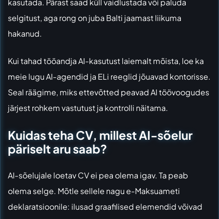
kasutada. Pärast saad küll vaidlustada või paluda
selgitust, aga rong on juba Balti jaamast liikuma
hakanud.
Kui tahad tööandja AI-kasutust laiemalt mõista, loe ka
meie lugu
AI-agendid ja ELi reeglid jõuavad kontorisse
.
Seal räägime, miks ettevõtted peavad AI töövoogudes
järjest rohkem vastutust ja kontrolli näitama.
Kuidas teha CV, millest AI-sõelur
päriselt aru saab?
AI-sõelujale loetav CV ei pea olema igav. Ta peab
olema selge. Mõtle sellele nagu e-Maksuameti
deklaratsioonile: ilusad graafilised elemendid võivad