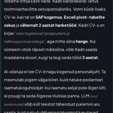
Võtame lihtsa Eesti näite. Kadri kandideerib Tartus
tootmisettevõtte ostuspetsialistiks. Vorm küsib lisaks
CV-le, kas tal on
SAP kogemus
,
Exceli pivot-tabelite
oskus
ja
vähemalt 2 aastat hanketööd
. Kadri CV-s on
kirjas
“olen tegelenud tarnijasuhete ja
, aga mitte sõna
hange
. Kui
tellimusprotsessidega”
süsteem otsib täpset märksõna, võib Kadri saada
madalama skoori, kuigi ta tegi seda tööd
3 aastat
.
AI-sõeluja ei loe CV-d nagu kogenud personalijuht. Ta
meenutab pigem väga kiiret, kuid natuke pedantset
raamatukoguhoidjat: kui raamatu seljal pole õiget silti,
ei pruugi ta seda õigesse riiulisse panna. LLM
(suur
võib küll tekstist tähendust paremini aru
keelemudel)
saada, kuid paljud värbamisplatvormid kasutavad