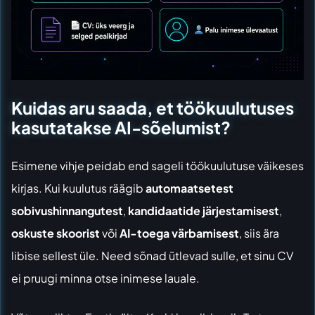
Kuidas aru saada, et töökuulutuses
kasutatakse AI-sõelumist?
Esimene vihje peidab end sageli töökuulutuse väikeses
kirjas. Kui kuulutus räägib
automaatsetest
sobivushinnangutest
,
kandidaatide järjestamisest
,
oskuste skoorist
või
AI-toega värbamisest
, siis ära
libise sellest üle. Need sõnad ütlevad sulle, et sinu CV
ei pruugi minna otse inimese lauale.