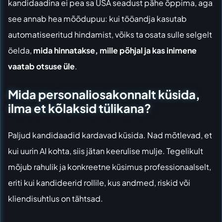
kandidaadina ei pea sa USA seadust pähe õppima, aga
see annab hea mõõdupuu: kui tööandja kasutab
automatiseeritud hindamist, võiks ta osata sulle selgelt
öelda,
mida hinnatakse, mille põhjal ja kas inimene
vaatab otsuse üle
.
Mida personaliosakonnalt küsida,
ilma et kõlaksid tülikana?
Paljud kandidaadid kardavad küsida. Nad mõtlevad, et
kui uurin AI kohta, siis jätan keerulise mulje. Tegelikult
mõjub rahulik ja konkreetne küsimus professionaalselt,
eriti kui kandideerid rollile, kus andmed, riskid või
kliendisuhtlus on tähtsad.