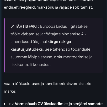
endiselt reegleid, märksõnu ja väljade sobitamist.
📌 TÄHTIS FAKT:
Euroopa Liidus liigitatakse
tööle värbamise ja töötajate hindamise AI-
lahendused üldjuhul
kõrge riskiga
kasutusjuhtudeks
. See tähendab tööandjale
suuremat läbipaistvuse, dokumenteerimise ja
riskikontrolli kohustust.
Vaata töökuulutuses ja kandideerimisvormis neid
märke:
👉
Vorm nõuab CV üleslaadimist ja seejärel samade