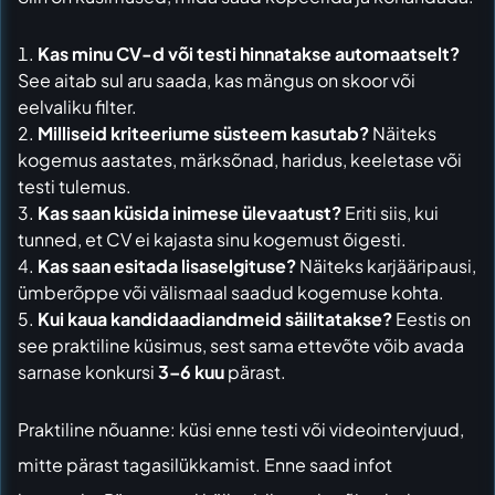
Kas minu CV-d või testi hinnatakse automaatselt?
See aitab sul aru saada, kas mängus on skoor või
eelvaliku filter.
Milliseid kriteeriume süsteem kasutab?
Näiteks
kogemus aastates, märksõnad, haridus, keeletase või
testi tulemus.
Kas saan küsida inimese ülevaatust?
Eriti siis, kui
tunned, et CV ei kajasta sinu kogemust õigesti.
Kas saan esitada lisaselgituse?
Näiteks karjääripausi,
ümberõppe või välismaal saadud kogemuse kohta.
Kui kaua kandidaadiandmeid säilitatakse?
Eestis on
see praktiline küsimus, sest sama ettevõte võib avada
sarnase konkursi
3–6 kuu
pärast.
Praktiline nõuanne: küsi enne testi või videointervjuud,
mitte pärast tagasilükkamist. Enne saad infot