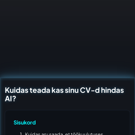
Kuidas teada kas sinu CV-d hindas
AI?
Sisukord
Kuidas aru saada, et töökuulutuses