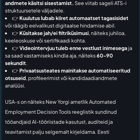
andmete käsitsi sisestamist.
See viitab sageli ATS-i
struktuursetele väljadele.
👉
Kuulutus lubab kiiret automaatset tagasisidet
või räägib eelvalikust digitaalse hindamise abil.
👉
Küsitakse jah/ei filtriküsimusi
, näiteks juhiloa,
keeleoskuse või sertifikaadi kohta.
👉
Videointervjuu tuleb enne vestlust inimesega
ja
sa saad vastamiseks kindla aja, näiteks
60–90
sekundit
.
👉
Privaatsusteates mainitakse automatiseeritud
otsuseid
, profileerimist või kandidaadiandmete
analüüsi.
USA-s on näiteks New Yorgi ametlik
Automated
Employment Decision Tools
reeglistik sundinud
tööandjaid AI-tööriistade kasutust, auditeid ja
teavitamist palju selgemalt kirjeldama. Eesti