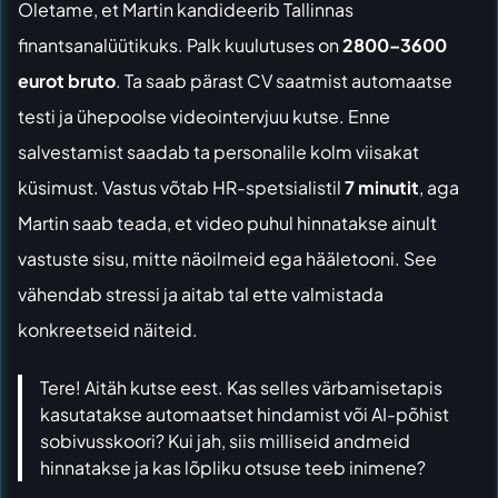
Oletame, et Martin kandideerib Tallinnas
finantsanalüütikuks. Palk kuulutuses on
2800–3600
eurot bruto
. Ta saab pärast CV saatmist automaatse
testi ja ühepoolse videointervjuu kutse. Enne
salvestamist saadab ta personalile kolm viisakat
küsimust. Vastus võtab HR-spetsialistil
7 minutit
, aga
Martin saab teada, et video puhul hinnatakse ainult
vastuste sisu, mitte näoilmeid ega hääletooni. See
vähendab stressi ja aitab tal ette valmistada
konkreetseid näiteid.
Tere! Aitäh kutse eest. Kas selles värbamisetapis
kasutatakse automaatset hindamist või AI-põhist
sobivusskoori? Kui jah, siis milliseid andmeid
hinnatakse ja kas lõpliku otsuse teeb inimene?