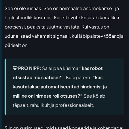
See ei ole rünnak. See on normaalne andmekaitse- ja
õiglustundlik küsimus. Kui ettevõte kasutab korralikku
protsessi, peaks ta suutma vastata. Kui vastus on
udune, saad vähemalt signaali, kui läbipaistev tööandja
päriselt on.
💡 PRO NIPP:
Sa ei pea küsima
“kas robot
otsustab mu saatuse?”
. Küsi parem:
“kas
kasutatakse automatiseeritud hindamist ja
milline on inimese roll otsuses?”
See kõlab
täpselt, rahulikult ja professionaalselt.
Siin on küsimused, mida saad kopeerida ja kohandada: