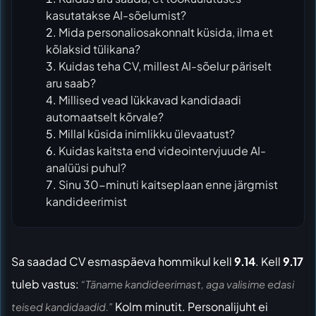
kasutatakse AI-sõelumist?
Mida personaliosakonnalt küsida, ilma et
kõlaksid tülikana?
Kuidas teha CV, millest AI-sõelur päriselt
aru saab?
Millised vead lükkavad kandidaadi
automaatselt kõrvale?
Millal küsida inimlikku ülevaatust?
Kuidas kaitsta end videointervjuude AI-
analüüsi puhul?
Sinu 30-minuti kaitseplaan enne järgmist
kandideerimist
Sa saadad CV esmaspäeva hommikul kell
9.14
. Kell
9.17
tuleb vastus:
“Täname kandideerimast, aga valisime edasi
Kolm minutit. Personalijuht ei
teised kandidaadid.”