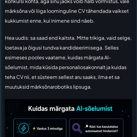
konkursi kohta, aga sinu jaoks võib halb vormistus, vale
märksõna või liiga loominguline CV tähendada vaikset
kukkumist enne, kui inimene sind näeb.
Hea uudis: sa saad end kaitsta. Mitte trikiga, vaid selge,
loetava ja õigusi tundva kandideerimisega. Selles
esimeses pooles vaatame, kuidas märgata AI-
sõelumist, mida küsida personaliosakonnalt ja kuidas
teha CV nii, et süsteem sellest aru saaks, ilma et sa
muutuksid märksõnarobotiks lipsuga.