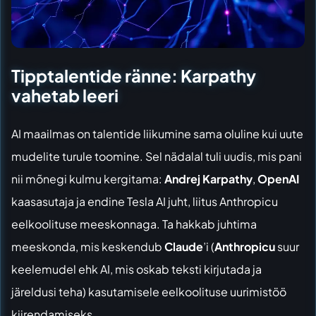
Tipptalentide ränne: Karpathy
vahetab leeri
AI maailmas on talentide liikumine sama oluline kui uute
mudelite turule toomine. Sel nädalal tuli uudis, mis pani
nii mõnegi kulmu kergitama:
Andrej Karpathy
,
OpenAI
kaasasutaja ja endine Tesla AI juht, liitus
Anthropicu
eelkoolituse meeskonnaga
. Ta hakkab juhtima
meeskonda, mis keskendub
Claude
’i (
Anthropicu
suur
keelemudel ehk AI, mis oskab teksti kirjutada ja
järeldusi teha) kasutamisele eelkoolituse uurimistöö
kiirendamiseks.