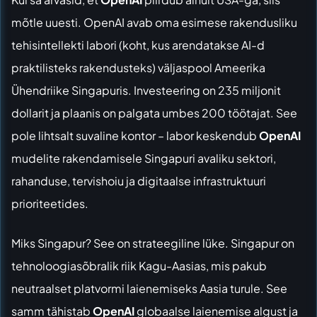
mõtle uuesti.
OpenAI avab oma esimese rakendusliku
tehisintellekti labori
(koht, kus arendatakse AI-d
praktilisteks rakendusteks) väljaspool Ameerika
Ühendriike Singapuris. Investeering on 235 miljonit
dollarit ja plaanis on palgata umbes 200 töötajat. See
pole lihtsalt suvaline kontor – labor keskendub
OpenAI
mudelite rakendamisele Singapuri avaliku sektori,
rahanduse, tervishoiu ja digitaalse infrastruktuuri
prioriteetides.
Miks Singapur? See on strateegiline lüke. Singapur on
tehnoloogiasõbralik riik Kagu-Aasias, mis pakub
neutraalset platvormi laienemiseks Aasia turule. See
samm tähistab
OpenAI
globaalse laienemise algust ja