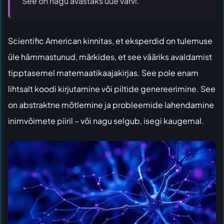
See on nagu avastaks uue värvi.
Scientific American
kinnitas, et eksperdid on tulemuse
üle hämmastunud, märkides, et see vääriks avaldamist
tipptasemel matemaatikaajakirjas. See pole enam
lihtsalt koodi kirjutamine või piltide genereerimine. See
on abstraktne mõtlemine ja probleemide lahendamine
inimvõimete piiril – või nagu selgub, isegi kaugemal.