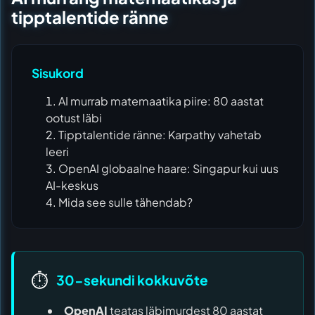
tipptalentide ränne
Sisukord
AI murrab matemaatika piire: 80 aastat
ootust läbi
Tipptalentide ränne: Karpathy vahetab
leeri
OpenAI globaalne haare: Singapur kui uus
AI-keskus
Mida see sulle tähendab?
⏱️
30-sekundi kokkuvõte
OpenAI
teatas läbimurdest 80 aastat