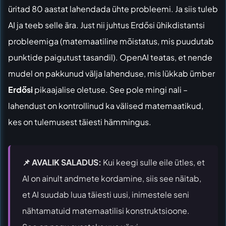
üritad 80 aastat lahendada ühte probleemi. Ja siis tuleb
AI ja teeb selle ära. Just nii juhtus Erdősi ühikdistantsi
probleemiga (matemaatiline mõistatus, mis puudutab
punktide paigutust tasandil). OpenAI teatas, et nende
mudel on pakkunud välja lahenduse, mis lükkab ümber
Erdősi
pikaajalise oletuse. See pole mingi nali –
lahendust on kontrollinud ka välised matemaatikud,
kes on tulemusest täiesti hämmingus.
📌 AVALIK SALADUS:
Kui keegi sulle eile ütles, et
AI on ainult andmete kordamine, siis see näitab,
et AI suudab luua täiesti uusi, inimestele seni
nähtamatuid matemaatilisi konstruktsioone.