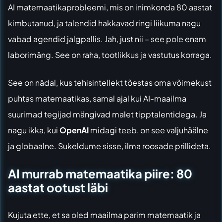
AI matemaatikaprobleemi, mis on inimkonda 80 aastat
kimbutanud, ja talendid hakkavad ringi liikuma nagu
vabad agendid jalgpallis. Jah, just nii – see pole enam
laborimäng. See on raha, tootlikkus ja vastutus korraga.
See on nädal, kus tehisintellekt tõestas oma võimekust
puhtas matemaatikas, samal ajal kui AI-maailma
suurimad tegijad mängivad malet tipptalentidega. Ja
nagu ikka, kui
OpenAI
midagi teeb, on see valjuhäälne
ja globaalne. Sukeldume sisse, ilma roosade prillideta.
AI murrab matemaatika piire: 80
aastat ootust läbi
Kujuta ette, et sa oled maailma parim matemaatik ja