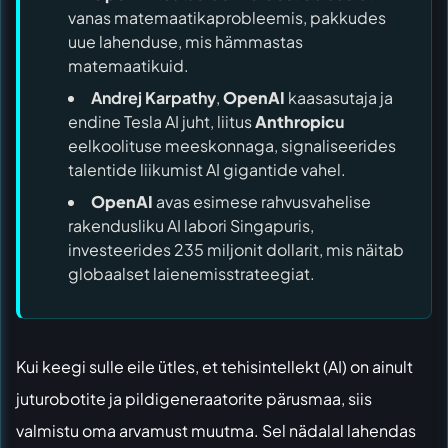
vanas matemaatikaprobleemis, pakkudes
uue lahenduse, mis hämmastas
matemaatikuid.
Andrej Karpathy
,
OpenAI
kaasasutaja ja
endine Tesla AI juht, liitus
Anthropic
u
eelkoolituse meeskonnaga, signaliseerides
talentide liikumist AI gigantide vahel.
OpenAI
avas esimese rahvusvahelise
rakendusliku AI labori Singapuris,
investeerides 235 miljonit dollarit, mis näitab
globaalset laienemisstrateegiat.
Kui keegi sulle eile ütles, et tehisintellekt (AI) on ainult
juturobotite ja pildigeneraatorite pärusmaa, siis
valmistu oma arvamust muutma. Sel nädalal lahendas