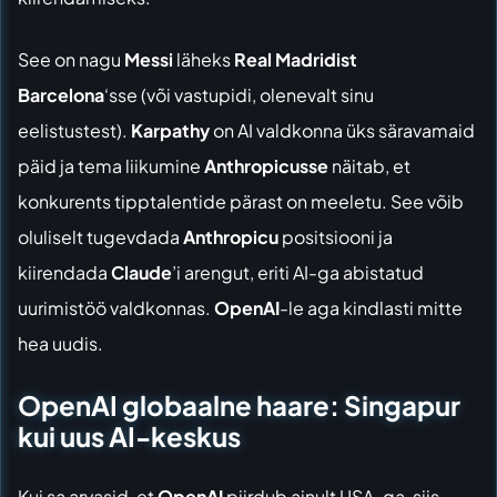
See on nagu
Messi
läheks
Real Madridist
Barcelona
‘sse (või vastupidi, olenevalt sinu
eelistustest).
Karpathy
on AI valdkonna üks säravamaid
päid ja tema liikumine
Anthropicusse
näitab, et
konkurents tipptalentide pärast on meeletu. See võib
oluliselt tugevdada
Anthropicu
positsiooni ja
kiirendada
Claude
’i arengut, eriti AI-ga abistatud
uurimistöö valdkonnas.
OpenAI
-le aga kindlasti mitte
hea uudis.
OpenAI globaalne haare: Singapur
kui uus AI-keskus
Kui sa arvasid, et
OpenAI
piirdub ainult USA-ga, siis