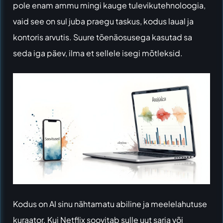
pole enam ammu mingi kauge tulevikutehnoloogia,
vaid see on sul juba praegu taskus, kodus laual ja
kontoris arvutis. Suure tõenäosusega kasutad sa
seda iga päev, ilma et sellele isegi mõtleksid.
Kodus on AI sinu nähtamatu abiline ja meelelahutuse
kuraator. Kui
Netflix
soovitab sulle uut sarja või