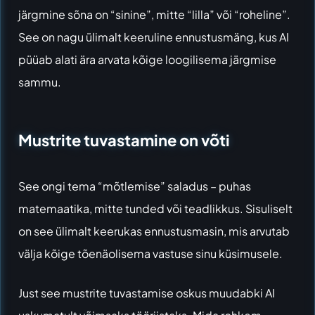
järgmine sõna on “sinine”, mitte “lilla” või “roheline”.
See on nagu ülimalt keeruline ennustusmäng, kus AI
püüab alati ära arvata kõige loogilisema järgmise
sammu.
Mustrite tuvastamine on võti
See ongi tema “mõtlemise” saladus – puhas
matemaatika, mitte tunded või teadlikkus. Sisuliselt
on see ülimalt keerukas ennustusmasin, mis arvutab
välja kõige tõenäolisema vastuse sinu küsimusele.
Just see mustrite tuvastamise oskus muudabki AI