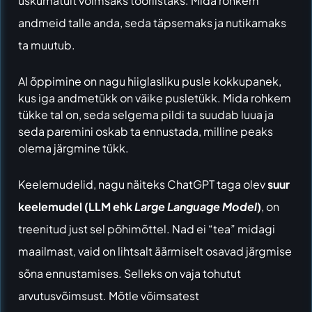
uskumatult võimsaks tööriistaks. Mida rohkem
andmeid talle anda, seda täpsemaks ja nutikamaks
ta muutub.
AI õppimine on nagu hiiglasliku pusle kokkupanek,
kus iga andmetükk on väike pusletükk. Mida rohkem
tükke tal on, seda selgema pildi ta suudab luua ja
seda paremini oskab ta ennustada, milline peaks
olema järgmine tükk.
Keelemudelid, nagu näiteks ChatGPT taga olev
suur
keelemudel (LLM ehk
Large Language Model
)
, on
treenitud just sel põhimõttel. Nad ei “tea” midagi
maailmast, vaid on lihtsalt äärmiselt osavad järgmise
sõna ennustamises. Selleks on vaja tohutut
arvutusvõimsust. Mõtle võimsatest