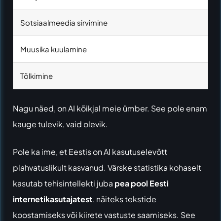
Sotsiaalmeedia sirvimine
Muusika kuulamine
Tõlkimine
Nagu näed, on AI kõikjal meie ümber. See pole enam
kauge tulevik, vaid olevik.
Pole ka ime, et Eestis on AI kasutuselevõtt
plahvatuslikult kasvanud. Värske statistika kohaselt
kasutab tehisintellekti juba
pea pool Eesti
internetikasutajatest
, näiteks tekstide
koostamiseks või kiirete vastuste saamiseks. See