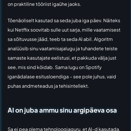
on praktiline tööriist igaühe jaoks.
Tõenäoliselt kasutad sa seda juba iga päev. Näiteks
kui
Netflix
soovitab sulle uut sarja, mille vaatamisest
sa sõltuvusse jääd, teeb ta seda AI abil. Algoritm
analüüsib sinu vaatamisajalugu ja tuhandete teiste
sarnaste kasutajate eelistusi, et pakkuda välja just
see, mis sind köidab. Sama lugu on
Spotify
iganädalase esitusloendiga – see pole juhus, vaid
puhas andmeteadus ja tehisintellekt.
AI on juba ammu sinu argipäeva osa
Sa ei pea olema tehnoloogiaguru, et AI-d kasutada.