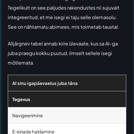
Tegelikult on see paljudes rakendustes nii sujuvalt
integreeritud, et me isegi ei taju selle olemasolu.
See on nähtamatu abimees, mis toimetab taustal.
Alljärgnev tabel annab kiire ülevaate, kus sa AI-ga
juba praegu kokku puutud, ilmselt sellele isegi
mõtlemata.
AI sinu igapäevaelus juba täna
Tegevus
Navigeerimine
E-kirjade haldamine