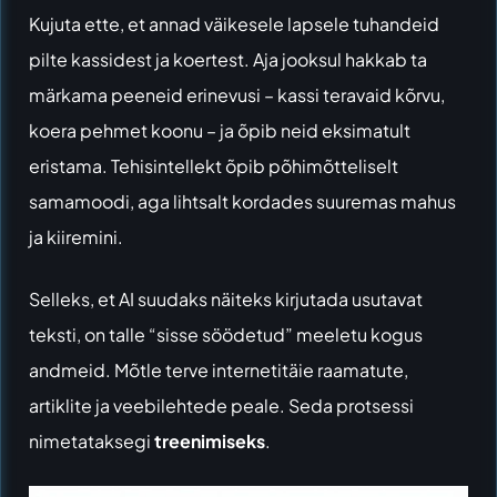
Kujuta ette, et annad väikesele lapsele tuhandeid
pilte kassidest ja koertest. Aja jooksul hakkab ta
märkama peeneid erinevusi – kassi teravaid kõrvu,
koera pehmet koonu – ja õpib neid eksimatult
eristama. Tehisintellekt õpib põhimõtteliselt
samamoodi, aga lihtsalt kordades suuremas mahus
ja kiiremini.
Selleks, et AI suudaks näiteks kirjutada usutavat
teksti, on talle “sisse söödetud” meeletu kogus
andmeid. Mõtle terve internetitäie raamatute,
artiklite ja veebilehtede peale. Seda protsessi
nimetataksegi
treenimiseks
.