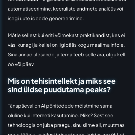
automatiseerimine, keeruliste andmete analüüs või
isegi uute ideede genereerimine.
Mõtle sellest kui eriti võimekast praktikandist, kes ei
väsi kunagi ja kellel on ligipääs kogu maailma infole.
Sina annad ülesande ja tema teeb selle ära, olgu kell
öö või päev.
Mis on tehisintellekt ja miks see
sind üldse puudutama peaks?
Tänapäeval on AI põhitõdede mõistmine sama
oluline kui interneti kasutamine. Miks? Sest see
tehnoloogia on juba praegu, sinu silme all, muutmas
meie tööelu, suhtlust ja isegi seda, kuidas me õhtuti