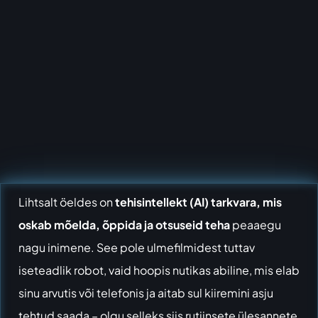
Lihtsalt öeldes on
tehisintellekt (AI) tarkvara, mis
oskab mõelda, õppida ja otsuseid teha
peaaegu
nagu inimene. See pole ulmefilmidest tuttav
iseteadlik robot, vaid hoopis nutikas abiline, mis elab
sinu arvutis või telefonis ja aitab sul kiiremini asju
tehtud saada – olgu selleks siis rutiinsete ülesannete