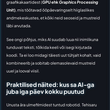
graafikakaartidest (
GPU ehk
Graphics Processing
Unit
)
, mis töötavad ööpäevaringselt hiiglaslikes
andmekeskustes, et kõiki neid seoseid ja mustreid
läbi arvutada.
See ongi põhjus, miks AI suudab luua nii inimlikuna
tunduvat teksti, tõlkida keeli või isegi kirjutada
koodi. Ta ei loo midagi täiesti uut tühjalt kohalt, vaid
kombineerib ja sobitab olemasolevaid mustreid
uuel ja looval viisil.
Praktilised näited: kus sa AI-ga
juba iga päev kokku puutud
Unusta ära ulmefilmidest tuntud robotid. Tehisaru