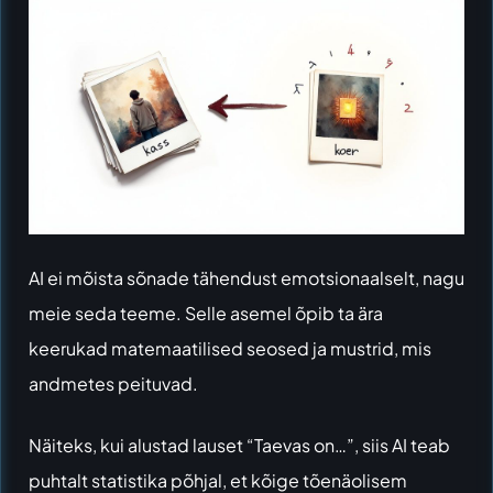
AI ei mõista sõnade tähendust emotsionaalselt, nagu
meie seda teeme. Selle asemel õpib ta ära
keerukad matemaatilised seosed ja mustrid, mis
andmetes peituvad.
Näiteks, kui alustad lauset “Taevas on…”, siis AI teab
puhtalt statistika põhjal, et kõige tõenäolisem