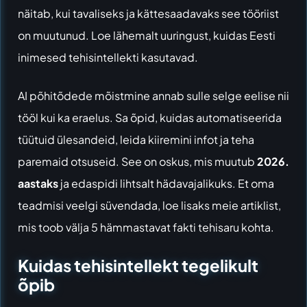
näitab, kui tavaliseks ja kättesaadavaks see tööriist
on muutunud. Loe lähemalt uuringust,
kuidas Eesti
inimesed tehisintellekti kasutavad
.
AI põhitõdede mõistmine annab sulle selge eelise nii
tööl kui ka eraelus. Sa õpid, kuidas automatiseerida
tüütuid ülesandeid, leida kiiremini infot ja teha
paremaid otsuseid. See on oskus, mis muutub
2026.
aastaks
ja edaspidi lihtsalt hädavajalikuks. Et oma
teadmisi veelgi süvendada, loe lisaks meie artiklist,
mis toob välja
5 hämmastavat fakti tehisaru kohta
.
Kuidas tehisintellekt tegelikult
õpib