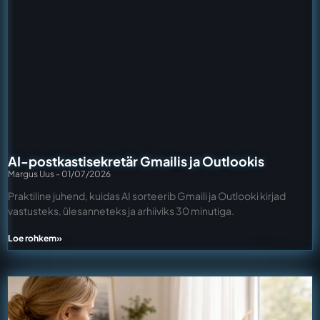
AI-postkastisekretär Gmailis ja Outlookis
Margus Uus
01/07/2026
Praktiline juhend, kuidas AI sorteerib Gmaili ja Outlooki kirjad
vastusteks, ülesanneteks ja arhiiviks 30 minutiga.
Loe rohkem»