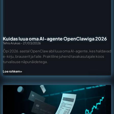
Kuidas luua oma AI-agente OpenClawiga 2026
Tehis Arukas
27/03/2026
Õpi 2026. aastal OpenClaw abil luua oma AI-agente, kes haldavad
e-kirju, brauserit ja faile. Praktiline juhend tavakasutajale koos
turvalisuse näpunäidetega.
Loe rohkem»