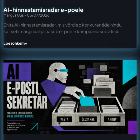
AI-hinnastamisradar e-poele
Margus Uus
03/07/2026
Ehita AI-hinnastamisradar, mis võrdleb konkurentide hindu,
kaitseb marginaali ja pakub e-poele kampaaniasoovitusi.
Loe rohkem»