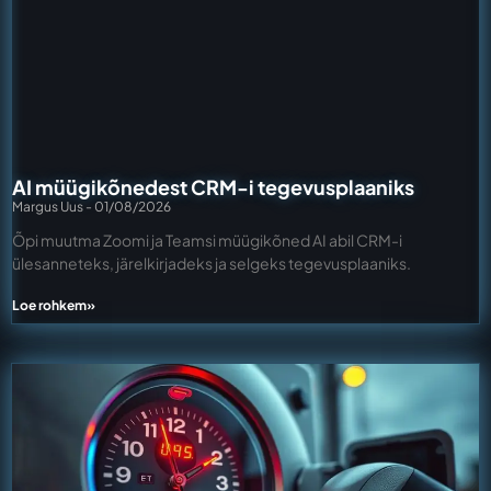
AI müügikõnedest CRM-i tegevusplaaniks
Margus Uus
01/08/2026
Õpi muutma Zoomi ja Teamsi müügikõned AI abil CRM-i
ülesanneteks, järelkirjadeks ja selgeks tegevusplaaniks.
Loe rohkem»