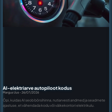
AI-elektriarve autopiloot kodus
Margus Uus
26/07/2026
Õpi, kuidas AI seob börsihinna, nutiarvesti andmed ja seadmete
ajastuse, et vähendada kodu või väikekontori elektrikulu.