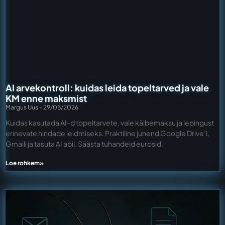
AI arvekontroll: kuidas leida topeltarved ja vale
KM enne maksmist
Margus Uus
29/05/2026
Kuidas kasutada AI-d topeltarvete, vale käibemaksu ja lepingust
erinevate hindade leidmiseks. Praktiline juhend Google Drive’i,
Gmaili ja tasuta AI abil. Säästa tuhandeid eurosid.
Loe rohkem»