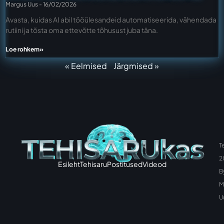
Margus Uus
16/02/2026
Avasta, kuidas AI abil tööülesandeid automatiseerida, vähendada
rutiini ja tõsta oma ettevõtte tõhusust juba täna.
Loe rohkem»
« Eelmised
Järgmised »
T
2
Esileht
Tehisaru
Postitused
Videod
B
M
U