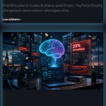
Praktiline juhend, kuidas AI aitab e-poel Stripe’i, PayPali ja Shopify
chargeback’idest rohkem raha tagasi võita.
Loe rohkem»