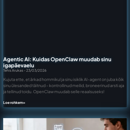
Agentic AI: Kuidas OpenClaw muudab sinu
igapäevaelu
Tehis Arukas
23/03/2026
Kujuta ette, et ärkad hommikul ja sinu isiklik AI-agent on juba kõik
sinu ülesanded täitnud – kontrollinud meilid, broneerinud arsti aja
ja tellinud toidu. OpenClaw muudab selle reaalsuseks!
Loe rohkem»