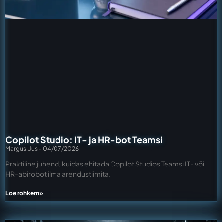
Copilot Studio: IT- ja HR-bot Teamsi
Margus Uus
04/07/2026
Praktiline juhend, kuidas ehitada Copilot Studios Teamsi IT- või
HR-abirobot ilma arendustiimita.
Loe rohkem»