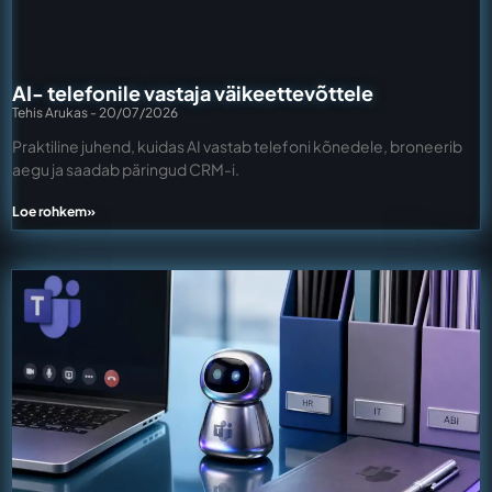
AI- telefonile vastaja väikeettevõttele
Tehis Arukas
20/07/2026
Praktiline juhend, kuidas AI vastab telefoni kõnedele, broneerib
aegu ja saadab päringud CRM-i.
Loe rohkem»