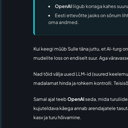
OpenAI
liigub korraga kahes suun
Eesti ettevõtte jaoks on sõnum lih
oma andmed.
Kui keegi müüb Sulle täna juttu, et AI-turg on 
mudelite loss on endiselt suur. Aga väravass
Nad tõid välja uued LLM-id (suured keelemud
madalamat hinda ja rohkem kontrolli. Teisisõn
Samal ajal teeb
OpenAI
seda, mida turuliide
kujuteldava käega annab arendajatele tasuta 
kasv ja turu hõivamine.