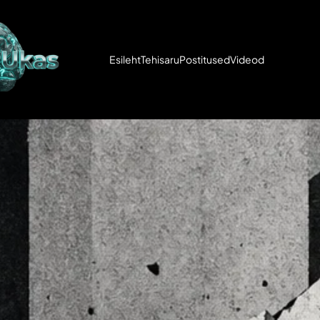
Esileht
Tehisaru
Postitused
Videod