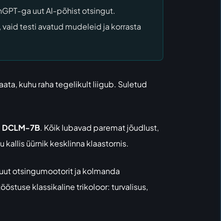
hGPT-ga uut AI-põhist otsingut.
 vaid testi avatud mudeleid ja korrasta
vaata, kuhu raha tegelikult liigub. Suletud
a
DCLM-7B
. Kõik lubavad paremat jõudlust,
 kallis üürnik kesklinna klaastornis.
 uut otsingumootorit ja kolmanda
stuse klassikaline trikoloor: turvalisus,