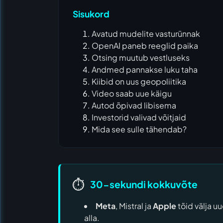
Sisukord
Avatud mudelite vasturünnak
OpenAI paneb reeglid paika
Otsing muutub vestluseks
Andmed pannakse luku taha
Kiibid on uus geopoliitika
Video saab uue käigu
Autod õpivad libisema
Investorid valivad võitjaid
Mida see sulle tähendab?
⏱️
30-sekundi kokkuvõte
Meta
, Mistral ja
Apple
tõid välja u
alla.