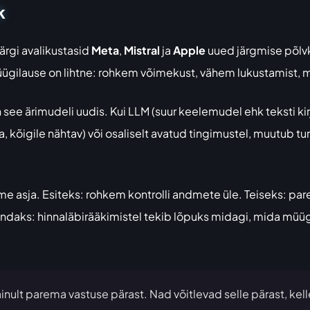
k
ärgi avalikustasid
Meta
,
Mistral
ja
Apple
uued järgmise põl
ügilause on lihtne: rohkem võimekust, vähem lukustamist, 
 see ärimudeli uudis. Kui LLM (suur keelemudel ehk teksti kirj
kõigile nähtav) või osaliselt avatud tingimustel, muutub t
e asja. Esiteks: rohkem kontrolli andmete üle. Teiseks: par
mandaks: hinnaläbirääkimistel tekib lõpuks midagi, mida m
 ainult parema vastuse pärast. Nad võitlevad selle pärast, ke