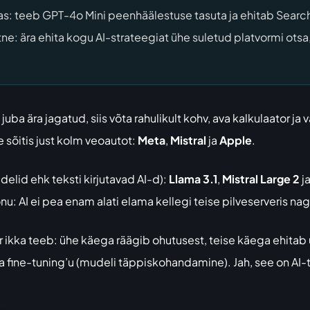
as: teeb GPT-4o Mini peenhäälestuse tasuta ja ehitab Searc
tne: ära ehita kogu AI-strateegiat ühe suletud platvormi otsa,
juba ära jagatud, siis võta rahulikult kohv, ava kalkulaator ja 
e sõitis just kolm veoautot:
Meta
,
Mistral
ja
Apple
.
elid ehk teksti kirjutavad AI-d):
Llama 3.1
,
Mistral Large 2
j
u: AI ei pea enam alati elama kellegi teise pilveserveris nagu
r ikka teeb: ühe käega räägib ohutusest, teise käega ehitab
fine-tuning’u (mudeli täppiskohandamine). Jah, see on AI-töö