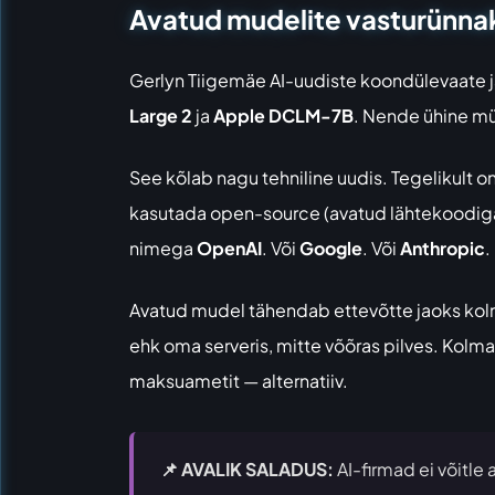
Avatud mudelite vasturünna
Gerlyn Tiigemäe AI-uudiste koondülevaate
j
Large 2
ja
Apple DCLM-7B
. Nende ühine mü
See kõlab nagu tehniline uudis. Tegelikult on
kasutada open-source (avatud lähtekoodiga, 
nimega
OpenAI
. Või
Google
. Või
Anthropic
.
Avatud mudel tähendab ettevõtte jaoks kolm
ehk oma serveris, mitte võõras pilves. Kol
maksuametit — alternatiiv.
📌 AVALIK SALADUS:
AI-firmad ei võitle