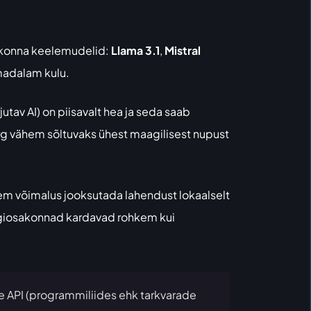
vkonna keelemudelid:
Llama 3.1
,
Mistral
madalam kulu.
utav AI) on piisavalt hea ja seda saab
urg vähem sõltuvaks ühest maagilisest nupust
em võimalus jooksutada lahendust lokaalselt
üügiosakonnad kardavad rohkem kui
lle API (programmiliides ehk tarkvarade