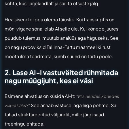
kohta, küsi järjekindlalt ja säilita otsuste jälg.
Hea sisend ei pea olema täiuslik. Kui transkriptis on
mõni vigane sõna, elab AI selle üle. Kui kõnede juures
puudub tulemus, muutub analüüs aga häguseks. See
on nagu prooviksid Tallinna-Tartu maanteel kiirust
mõõta ilma teadmata, kumb suund on Tartu poole.
2. Lase AI-l vastuväited rühmitada
nagu müügijuht, kes ei väsi
Esimene ahvatlus on küsida AI-lt:
“Mis nendes kõnedes
See annab vastuse, aga liiga pehme. Sa
valesti läks?”
tahad struktureeritud väljundit, mille järgi saad
treeningu ehitada.