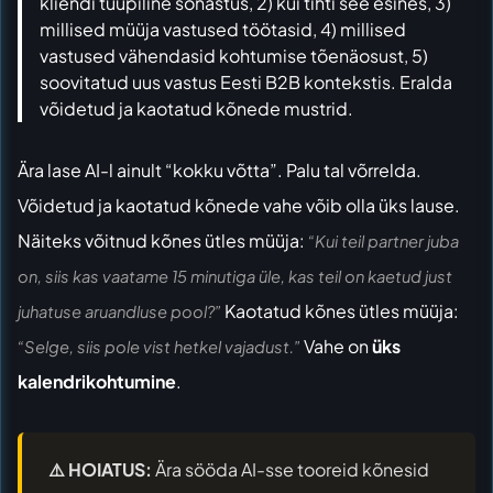
kliendi tüüpiline sõnastus, 2) kui tihti see esines, 3)
millised müüja vastused töötasid, 4) millised
vastused vähendasid kohtumise tõenäosust, 5)
soovitatud uus vastus Eesti B2B kontekstis. Eralda
võidetud ja kaotatud kõnede mustrid.
Ära lase AI-l ainult “kokku võtta”. Palu tal võrrelda.
Võidetud ja kaotatud kõnede vahe võib olla üks lause.
Näiteks võitnud kõnes ütles müüja:
“Kui teil partner juba
on, siis kas vaatame 15 minutiga üle, kas teil on kaetud just
Kaotatud kõnes ütles müüja:
juhatuse aruandluse pool?”
Vahe on
üks
“Selge, siis pole vist hetkel vajadust.”
kalendrikohtumine
.
⚠️ HOIATUS:
Ära sööda AI-sse tooreid kõnesid