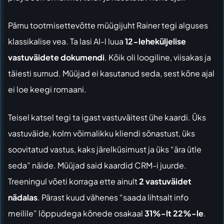
Pärnu tootmisettevõtte müügijuht Rainer tegi alguses
klassikalise vea. Ta lasi AI-l luua
12-leheküljelise
vastuväidete dokumendi
. Kõik oli loogiline, viisakas ja
täiesti surnud. Müüjad ei kasutanud seda, sest kõne ajal
ei loe keegi romaani.
Teisel katsel tegi ta igast vastuväitest ühe kaardi. Üks
vastuväide, kolm võimalikku kliendi sõnastust, üks
soovitatud vastus, kaks järelküsimust ja üks “ära ütle
seda” näide. Müüjad said kaardid CRM-i juurde.
Treeningul võeti korraga ette ainult
2 vastuväidet
nädalas
. Pärast kuud vähenes “saada lihtsalt info
meilile” lõppudega kõnede osakaal
31%-lt 22%-le
.