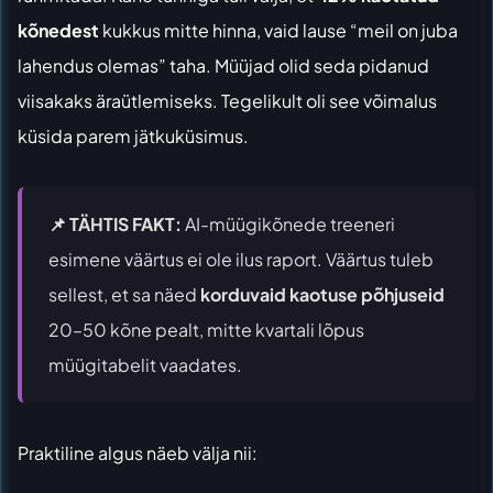
kõnedest
kukkus mitte hinna, vaid lause “meil on juba
lahendus olemas” taha. Müüjad olid seda pidanud
viisakaks äraütlemiseks. Tegelikult oli see võimalus
küsida parem jätkuküsimus.
📌 TÄHTIS FAKT:
AI-müügikõnede treeneri
esimene väärtus ei ole ilus raport. Väärtus tuleb
sellest, et sa näed
korduvaid kaotuse põhjuseid
20–50 kõne pealt, mitte kvartali lõpus
müügitabelit vaadates.
Praktiline algus näeb välja nii: