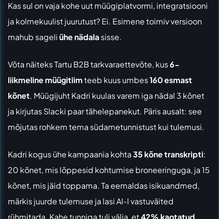
Kas sul on vaja kohe uut müügiplatvormi, integratsiooni
ja kolmekuulist juurutust? Ei. Esimene toimiv versioon
mahub sageli
ühe nädala
sisse.
Võta näiteks Tartu B2B tarkvaraettevõte, kus
6-
liikmeline müügitiim
teeb kuus umbes
160 esmast
kõnet
. Müügijuht Kadri kuulas varem iga nädal 3 kõnet
ja kirjutas Slacki paar tähelepanekut. Päris ausalt: see
mõjutas rohkem tema südametunnistust kui tulemusi.
Kadri kogus ühe kampaania kohta
35 kõne transkripti
:
20 kõnet, mis lõppesid kohtumise broneeringuga, ja 15
kõnet, mis jäid toppama. Ta eemaldas isikuandmed,
märkis juurde tulemuse ja lasi AI-l vastuväited
rühmitada. Kahe tunniga tuli välja, et
42% kaotatud