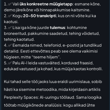
✅ Vali
üks konkreetne müügietapp
: esmane kõne,
demo järelkõne või hinnapakkumise kaitsmine.
✅ Kogu
20–50 transkripti
, kus on nii võite kui ka
kaotusi.
✅ Lisa iga kõne juurde
tulemus
: kohtumine
broneeritud, pakkumine saadetud, tehing võidetud,
tehing kaotatud.
✅ Eemalda nimed, telefonid, e-postid ja tundlikud
detailid. Eesti ettevõttes peab see olema vaikimisi
hügieen, mitte “teeme hiljem”.
✅ Palu AI-l leida vastuväited, korduvad fraasid,
edukad vastused ja kohad, kus müüja kaotas kontrolli.
Kui tahad selle töö jaoks luua eraldi uurimislaua, sobib
hästi ka sisemine metoodika, mida kirjeldasin artiklis
Perplexity Spaces: AI-uuringu töölaud
. Sama loogika
töötab müügikõnede analüüsis: kogu allikad ühte