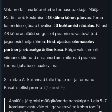
Võtame Tallinna küberturbe teenusepakkuja. Müüja
Martin teeb keskmiselt
18 külma kõnet päevas
. Tema
kalendrisse jõuab tavaliselt
3 kohtumist nädalas
. Pärast
48 kõne analüüsi selgus, et peamised vastuväited
jagunesid nelja rühma:
hind
,
ajastus
,
olemasolev
partner
ja
ebaselge äriline kasu
. Kõige valusam oli
viimane: kliendid ei saanud aru, miks nad peaksid
teemat juhatuse lauale viima.
Siin aitab AI, kui annad talle täpse rolli ja formaadi.
Kasuta sellist prompti
:
(juhist AI-le)
Analüüsi järgmisi müügikõnede transkripte. Leia 5–7
korduvat vastuväidet. Iga vastuväite kohta too: 1)