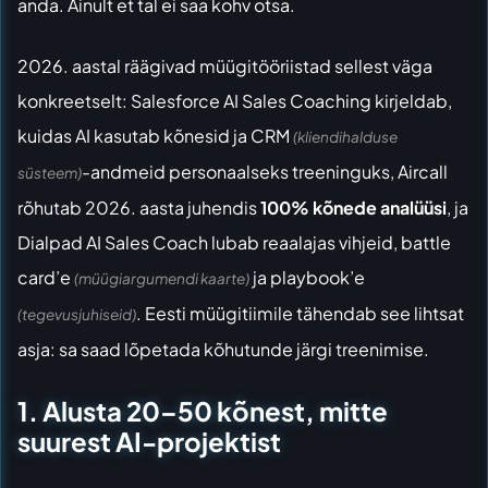
anda. Ainult et tal ei saa kohv otsa.
2026. aastal räägivad müügitööriistad sellest väga
konkreetselt:
Salesforce AI Sales Coaching
kirjeldab,
kuidas AI kasutab kõnesid ja CRM
(kliendihalduse
-andmeid personaalseks treeninguks,
Aircall
süsteem)
rõhutab 2026. aasta juhendis
100% kõnede analüüsi
, ja
Dialpad AI Sales Coach
lubab reaalajas vihjeid, battle
card’e
ja playbook’e
(müügiargumendi kaarte)
. Eesti müügitiimile tähendab see lihtsat
(tegevusjuhiseid)
asja: sa saad lõpetada kõhutunde järgi treenimise.
1. Alusta 20–50 kõnest, mitte
suurest AI-projektist