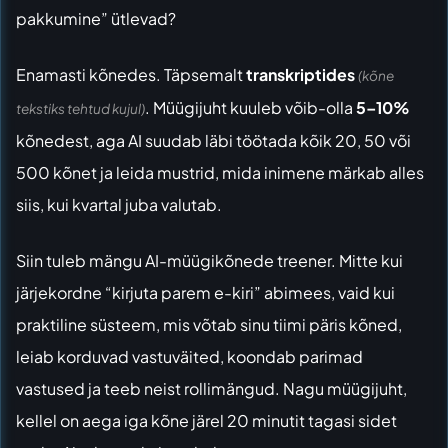
pakkumine” ütlevad?
Enamasti kõnedes. Täpsemalt
transkriptides
(kõne
. Müügijuht kuuleb võib-olla
5–10%
tekstiks tehtud kujul)
kõnedest, aga AI suudab läbi töötada kõik 20, 50 või
500 kõnet ja leida mustrid, mida inimene märkab alles
siis, kui kvartal juba valutab.
Siin tuleb mängu AI-müügikõnede treener. Mitte kui
järjekordne “kirjuta parem e-kiri” abimees, vaid kui
praktiline süsteem, mis võtab sinu tiimi päris kõned,
leiab korduvad vastuväited, koondab parimad
vastused ja teeb neist rollimängud. Nagu müügijuht,
kellel on aega iga kõne järel 20 minutit tagasi sidet