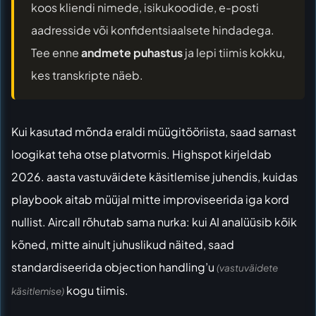
koos kliendi nimede, isikukoodide, e-posti
aadresside või konfidentsiaalsete hindadega.
Tee enne
andmete puhastus
ja lepi tiimis kokku,
kes transkripte näeb.
Kui kasutad mõnda eraldi müügitööriista, saad sarnast
loogikat teha otse platvormis.
Highspot
kirjeldab
2026. aasta vastuväidete käsitlemise juhendis, kuidas
playbook aitab müüjal mitte improviseerida iga kord
nullist.
Aircall
rõhutab sama nurka: kui AI analüüsib kõik
kõned, mitte ainult juhuslikud näited, saad
standardiseerida objection handling’u
(vastuväidete
kogu tiimis.
käsitlemise)