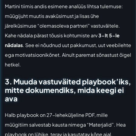
Martini tiimis andis esimene analüüs lihtsa tulemuse:
müügijuht muutis avaküsimust ja lisas ühe
järelküsimuse “olemasoleva partneri” vastuväitele.
Kahe nädala pärast tõusis kohtumiste arv
3-lt 5-le
nädalas
. See ei nõudnud uut pakkumust, uut veebilehte
ega motivatsioonikõnet. Ainult paremat sõnastust õigel
hetkel.
3. Muuda vastuväited playbook’iks,
mitte dokumendiks, mida keegi ei
ava
Halb playbook on 27-leheküljeline PDF, mille
müügitiim salvestab kausta nimega “Materjalid”. Hea
playbook on lühike, terav ja kasutatav kõne ajal.