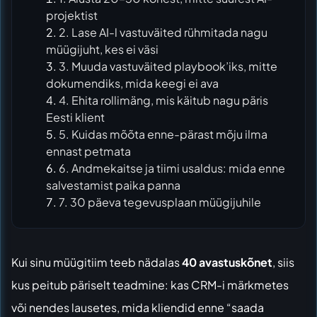
projektist
2. Lase AI-l vastuväited rühmitada nagu
müügijuht, kes ei väsi
3. Muuda vastuväited playbook’iks, mitte
dokumendiks, mida keegi ei ava
4. Ehita rollimäng, mis käitub nagu päris
Eesti klient
5. Kuidas mõõta enne-pärast mõju ilma
ennast petmata
6. Andmekaitse ja tiimi usaldus: mida enne
salvestamist paika panna
7. 30 päeva tegevusplaan müügijuhile
Kui sinu müügitiim teeb nädalas
40 avastuskõnet
, siis
kus peitub päriselt teadmine: kas CRM-i märkmetes
või nendes lausetes, mida kliendid enne “saada