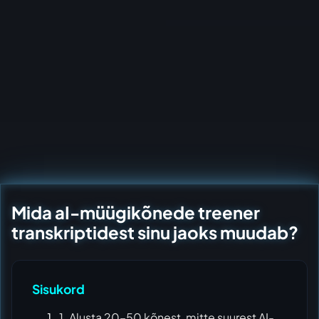
Mida aI-müügikõnede treener
transkriptidest sinu jaoks muudab?
Sisukord
1. Alusta 20–50 kõnest, mitte suurest AI-