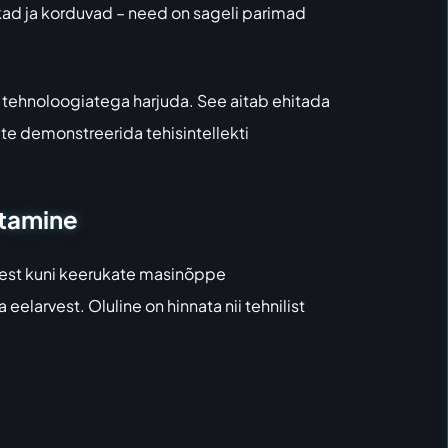
kad ja korduvad – need on sageli parimad
ti tehnoloogiatega harjuda. See aitab ehitada
ate demonstreerida tehisintellekti
stamine
ustest kuni keerukate masinõppe
elarvest. Oluline on hinnata nii tehnilist