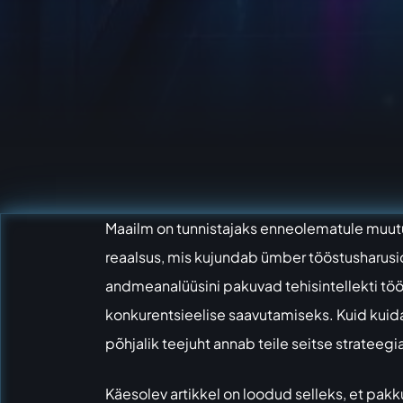
Maailm on tunnistajaks enneolematule muut
reaalsus, mis kujundab ümber tööstusharusid,
andmeanalüüsini pakuvad tehisintellekti töö
konkurentsieelise saavutamiseks. Kuid kuida
põhjalik teejuht annab teile seitse strateegi
Käesolev artikkel on loodud selleks, et pakku