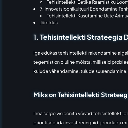
Tehisintellekti Eetika Raamistiku Loo
7. Innovatsioonikultuuri Edendamine Tehi
Tehisintellekti Kasutamine Uute Ärim
Järeldus
1. Tehisintellekti Strateegi
Iga edukas tehisintellekti rakendamine algab
tegemist on oluline mõista, milliseid proble
kulude vähendamine, tulude suurendamine,
Miks on Tehisintellekti Strateeg
Ilma selge visioonita võivad tehisintellekti
prioritiseerida investeeringuid, joondada me