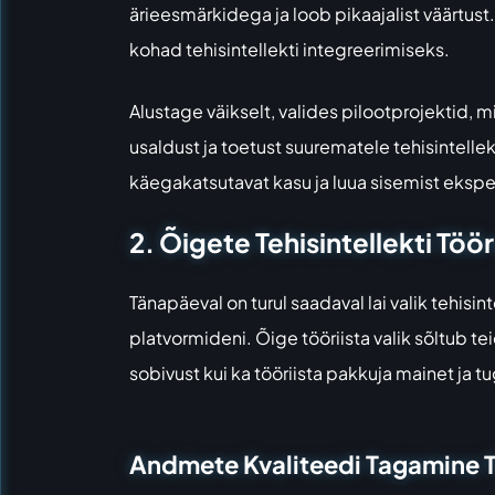
ärieesmärkidega ja loob pikaajalist väärtus
kohad tehisintellekti integreerimiseks.
Alustage väikselt, valides pilootprojektid, 
usaldust ja toetust suurematele tehisintelle
käegakatsutavat kasu ja luua sisemist eksper
2. Õigete Tehisintellekti Tö
Tänapäeval on turul saadaval lai valik tehisi
platvormideni. Õige tööriista valik sõltub te
sobivust kui ka tööriista pakkuja mainet ja t
Andmete Kvaliteedi Tagamine Te