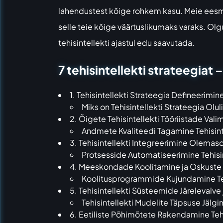
lahendustest kõige rohkem kasu. Meie eesmär
selle teie kõige väärtuslikumaks varaks. Olg
tehisintellekti ajastul edu saavutada.
7 tehisintellekti strateegiat 
1. Tehisintellekti Strateegia Defineerim
Miks on Tehisintellekti Strateegia Olul
2. Õigete Tehisintellekti Tööriistade Va
Andmete Kvaliteedi Tagamine Tehisint
3. Tehisintellekti Integreerimine Olem
Protsesside Automatiseerimine Tehisin
4. Meeskondade Koolitamine ja Oskuste A
Koolitusprogrammide Kujundamine Te
5. Tehisintellekti Süsteemide Järelevalv
Tehisintellekti Mudelite Täpsuse Jälg
6. Eetiliste Põhimõtete Rakendamine Tehi