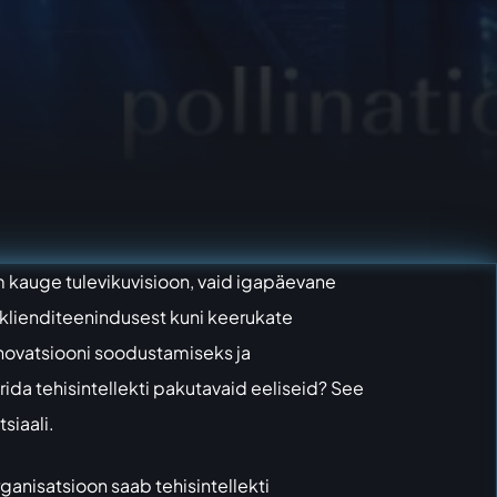
 kauge tulevikuvisioon, vaid igapäevane
d klienditeenindusest kuni keerukate
nnovatsiooni soodustamiseks ja
ida tehisintellekti pakutavaid eeliseid? See
siaali.
rganisatsioon saab tehisintellekti