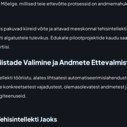
t. Mõelge, millised teie ettevõtte protsessid on andmemahu
mis pakuvad kiireid võite ja aitavad meeskonnal tehisintellek
kti algatustele tulevikus. Edukate pilootprojektide kaudu sa
tiisi.
öriistade Valimine ja Andmete Ettevalmi
ntellekti tööriistu, alates lihtsatest automatiseerimislahend
ie konkreetsetest vajadustest, olemasolevatest andmetest ja e
ugiteenuseid.
hisintellekti Jaoks