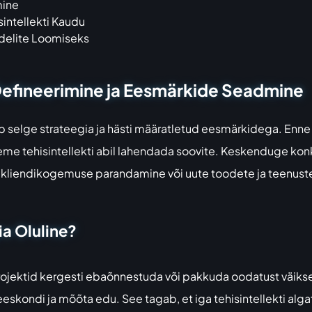
mine
sintellekti Kaudu
udelite Loomiseks
a Defineerimine ja Eesmärkide Seadmine
 selge strateegia ja hästi määratletud eesmärkidega. Enne m
eme tehisintellekti abil lahendada soovite. Keskenduge konkr
 kliendikogemuse parandamine või uute toodete ja teenust
ia Oluline?
 projektid kergesti ebaõnnestuda või pakkuda oodatust väikse
eskondi ja mõõta edu. See tagab, et iga tehisintellekti alga