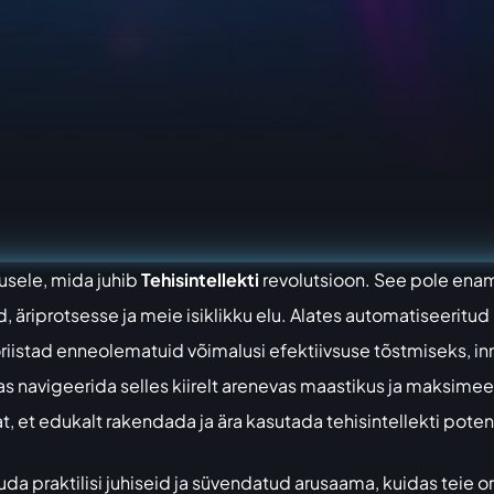
usele, mida juhib
Tehisintellekti
revolutsioon. See pole enam
 äriprotsesse ja meie isiklikku elu. Alates automatiseeritu
riistad enneolematuid võimalusi efektiivsuse tõstmiseks, i
s navigeerida selles kiirelt arenevas maastikus ja maksimeer
at, et edukalt rakendada ja ära kasutada tehisintellekti potent
da praktilisi juhiseid ja süvendatud arusaama, kuidas teie o