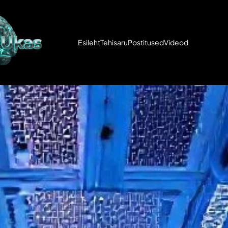
Esileht
Tehisaru
Postitused
Videod