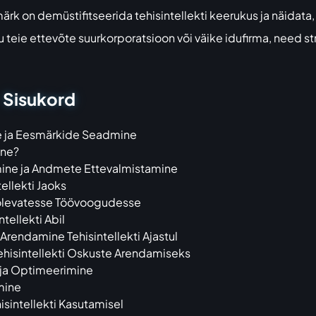
k on demüstifitseerida tehisintellekti keerukus ja näidata
u teie ettevõte suurkorporatsioon või väike idufirma, need s
– Sisukord
ine ja Eesmärkide Seadmine
ine?
limine ja Andmete Ettevalmistamine
ellekti Jaoks
asolevatesse Töövoogudesse
tellekti Abil
rendamine Tehisintellekti Ajastul
hisintellekti Oskuste Arendamiseks
e ja Optimeerimine
imine
sintellekti Kasutamisel