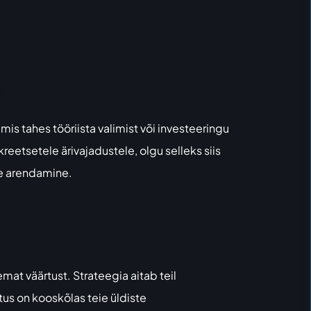
is tahes tööriista valimist või investeeringu
eetsetele ärivajadustele, olgu selleks siis
e arendamine.
mat väärtust. Strateegia aitab teil
tus on kooskõlas teie üldiste